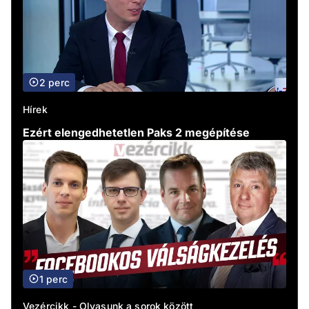
2 perc
Hírek
Ezért elengedhetetlen Paks 2 megépítése
1 perc
Vezércikk - Olvasunk a sorok között