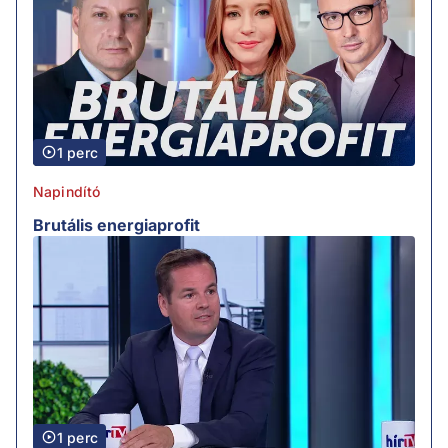
1 perc
Napindító
Brutális energiaprofit
1 perc