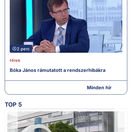
2 perc
Hírek
Bóka János rámutatott a rendszerhibákra
Minden hír
TOP 5