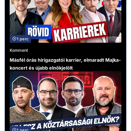
1 perc
Komment
Másfél órás hírigazgatói karrier, elmaradt Majka-
koncert és újabb elnökjelölt
1 perc