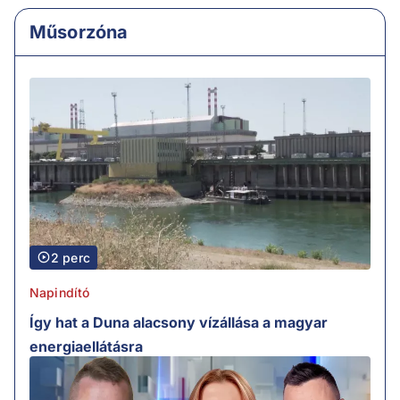
Műsorzóna
2 perc
Napindító
Így hat a Duna alacsony vízállása a magyar
energiaellátásra