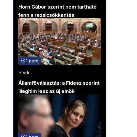
Horn Gábor szerint nem tartható
fenn a rezsicsökkentés
1 perc
Hírek
Államfőválasztás: a Fidesz szerint
illegitim lesz az új elnök
1 perc