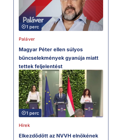
1 perc
Paláver
Magyar Péter ellen súlyos
bűncselekmények gyanúja miatt
tettek feljelentést
1 perc
Hírek
Elkezdődött az NVVH elnökének