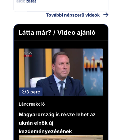
áldozata!
További népszerű videók
Látta már? / Video ajánló
3 perc
Láncreakció
Magyarország is része lehet az
ukrán elnök új
kezdeményezésének