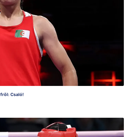
fről: Csaló!