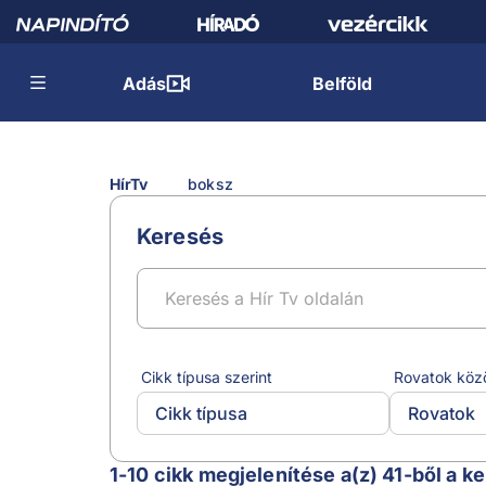
Adás
Belföld
HírTv
boksz
Keresés
Cikk típusa szerint
Rovatok köz
Cikk típusa
Rovatok
boksz
1-10 cikk megjelenítése a(z) 41-ből a k