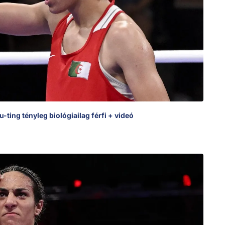
ting tényleg biológiailag férfi + videó