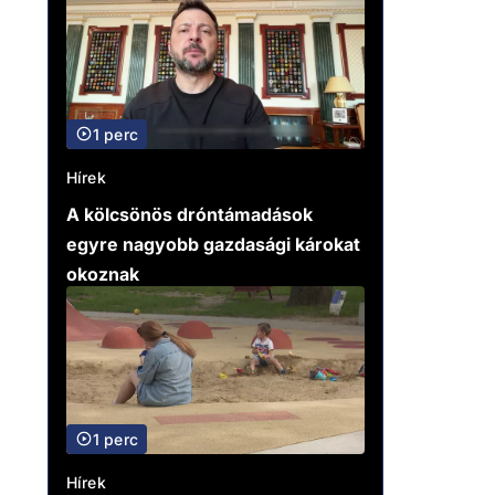
1 perc
Hírek
A kölcsönös dróntámadások
egyre nagyobb gazdasági károkat
okoznak
1 perc
Hírek