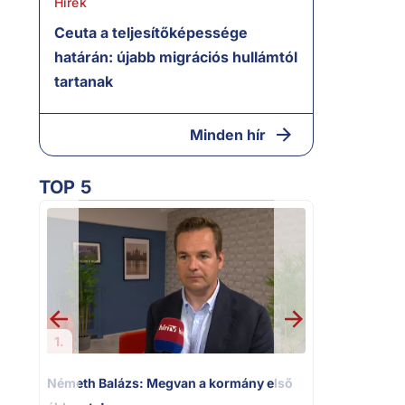
Hírek
Ceuta a teljesítőképessége
határán: újabb migrációs hullámtól
tartanak
Minden hír
TOP 5
2.
„Ez az ügy n
következménye
Magyar Péter
1.
Németh Balázs: Megvan a kormány első