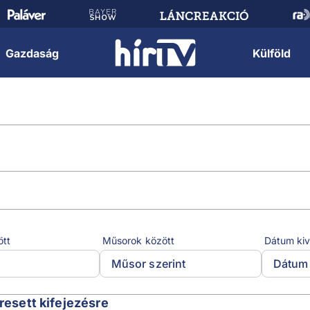
Gazdaság
Külföld
ött
Műsorok között
Dátum kiv
Műsor szerint
Dátum 
eresett kifejezésre