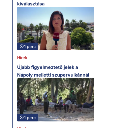
kiválasztása
1 perc
Hírek
Újabb figyelmeztető jelek a
Nápoly melletti szupervulkánnál
1 perc