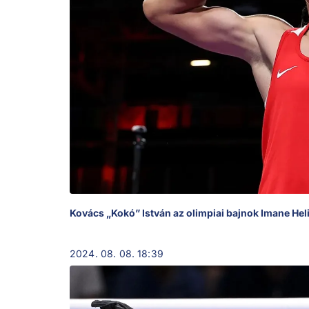
Kovács „Kokó” István az olimpiai bajnok Imane Heli
2024. 08. 08. 18:39