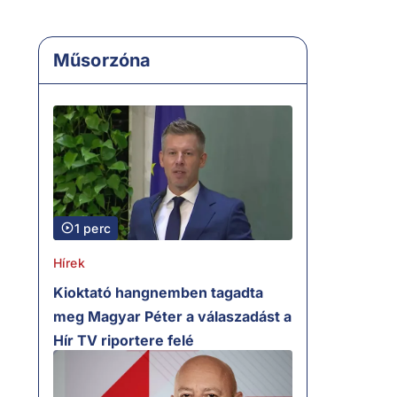
Műsorzóna
1 perc
Hírek
Kioktató hangnemben tagadta
meg Magyar Péter a válaszadást a
Hír TV riportere felé