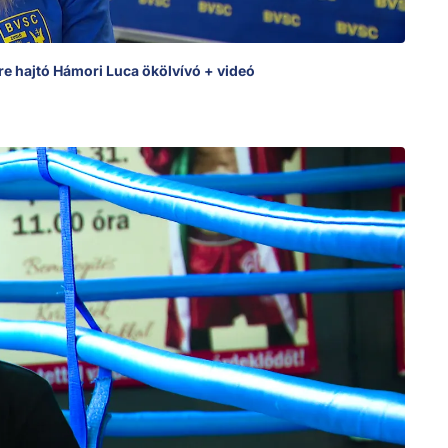
re hajtó Hámori Luca ökölvívó + videó