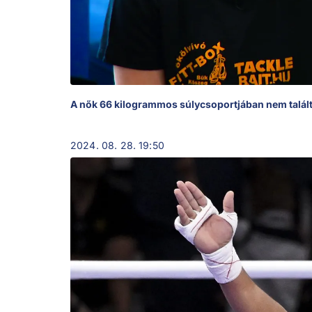
A nők 66 kilogrammos súlycsoportjában nem talál
2024. 08. 28. 19:50