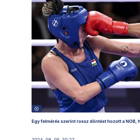
Egy felmérés szerint rossz döntést hozott a NOB, 
2024. 08. 05. 20:27