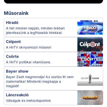
Műsoraink
Híradó
A hét minden napján, minden órában
jelentkezünk a legfrissebb hírekkel.
Célpont
A HírTV oknyomozó műsora!
Csörte
A HírTV politikai vitaműsora.
Bayer show
Bayer Zsolt megmondja! Az osztás itt nem
matematika! Mindenki megkapja a
magáét!
Láncreakció
Válságok és metszéspontok