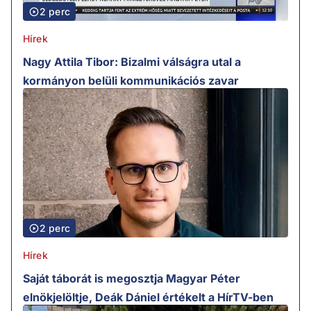
2 perc
Hírek
Nagy Attila Tibor: Bizalmi válságra utal a
kormányon belüli kommunikációs zavar
2 perc
Hírek
Saját táborát is megosztja Magyar Péter
elnökjelöltje, Deák Dániel értékelt a HírTV-ben