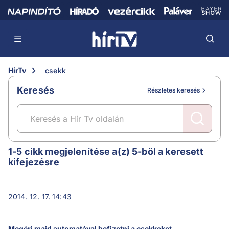
HírTv
csekk
Keresés
Részletes keresés
csekk
1-5 cikk megjelenítése a(z) 5-ből a keresett
kifejezésre
2014. 12. 17. 14:43
Megéri majd automatával befizetni a csekkeket