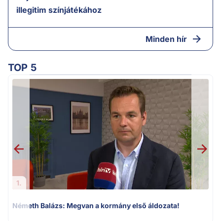
illegitim színjátékához
Minden hír
TOP 5
H
1.
Németh Balázs: Megvan a kormány első áldozata!