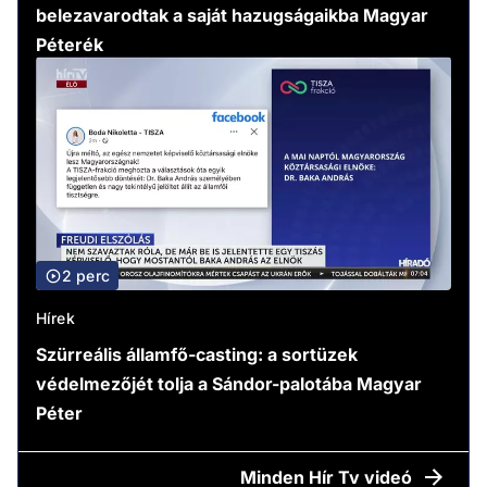
belezavarodtak a saját hazugságaikba Magyar
Péterék
2 perc
Hírek
Szürreális államfő-casting: a sortüzek
védelmezőjét tolja a Sándor-palotába Magyar
Péter
Minden
Hír Tv videó