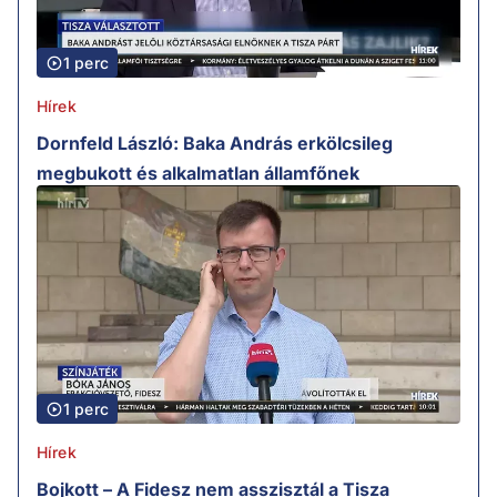
1 perc
Hírek
Dornfeld László: Baka András erkölcsileg
megbukott és alkalmatlan államfőnek
1 perc
Hírek
Bojkott – A Fidesz nem asszisztál a Tisza