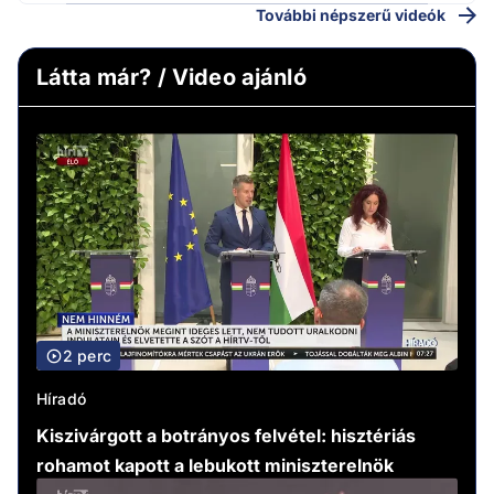
További népszerű videók
Látta már? / Video ajánló
2 perc
Híradó
Kiszivárgott a botrányos felvétel: hisztériás
rohamot kapott a lebukott miniszterelnök