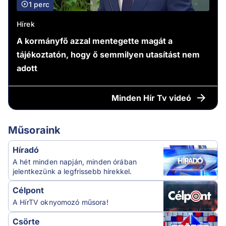
1 perc
Hírek
A kormányfő azzal mentegette magát a
tájékoztatón, hogy ő semmilyen utasítást nem
adott
Minden
Hír Tv videó
Műsoraink
Híradó
A hét minden napján, minden órában
jelentkezünk a legfrissebb hírekkel.
Célpont
A HírTV oknyomozó műsora!
Csörte