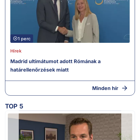
1 perc
Hírek
Madrid ultimátumot adott Rómának a
határellenőrzések miatt
Minden hír
TOP 5
v