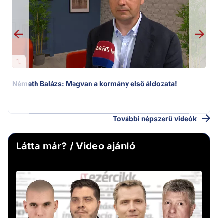
1.
Németh Balázs: Megvan a kormány első áldozata!
További népszerű videók
Látta már? / Video ajánló