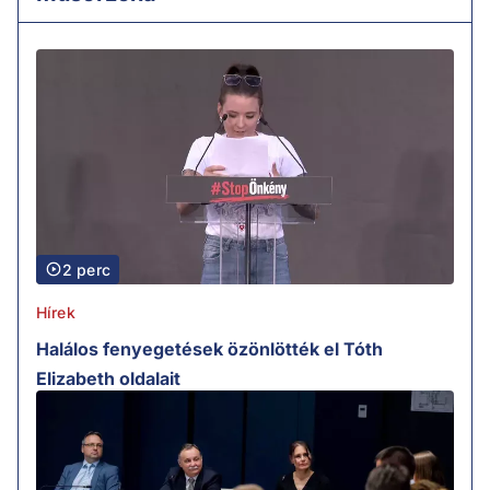
2 perc
Hírek
Halálos fenyegetések özönlötték el Tóth
Elizabeth oldalait