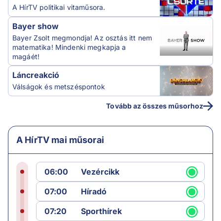
A HírTV politikai vitaműsora.
Bayer show
Bayer Zsolt megmondja! Az osztás itt nem
matematika! Mindenki megkapja a
magáét!
Láncreakció
Válságok és metszéspontok
Tovább az összes műsorhoz
A HírTV mai műsorai
06:00
Vezércikk
07:00
Híradó
07:20
Sporthírek