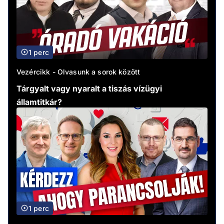
1 perc
Vezércikk - Olvasunk a sorok között
Tárgyalt vagy nyaralt a tiszás vízügyi
államtitkár?
1 perc