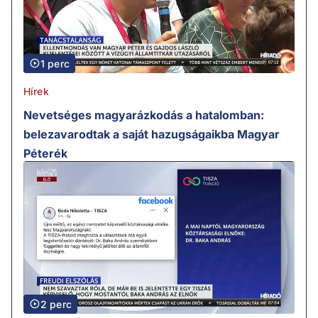
1 perc
Hírek
Nevetséges magyarázkodás a hatalomban:
belezavarodtak a saját hazugságaikba Magyar
Péterék
2 perc