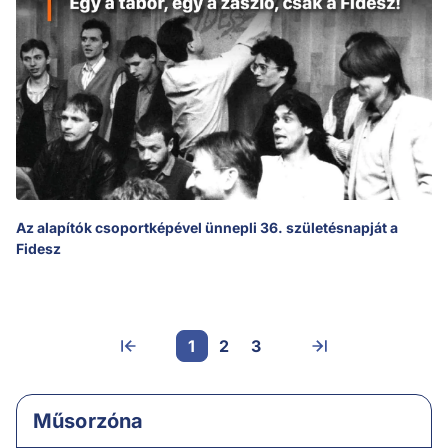
Az alapítók csoportképével ünnepli 36. születésnapját a
Fidesz
1
2
3
Műsorzóna