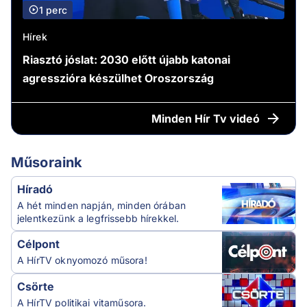
1 perc
Hírek
Riasztó jóslat: 2030 előtt újabb katonai
agresszióra készülhet Oroszország
Minden
Hír Tv videó
Műsoraink
Híradó
A hét minden napján, minden órában
jelentkezünk a legfrissebb hírekkel.
Célpont
A HírTV oknyomozó műsora!
Csörte
A HírTV politikai vitaműsora.