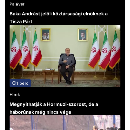
Paláver
Baka Andrást jelöli köztársasági elnöknek a
Tisza Párt
1 perc
Hírek
Megnyithatják a Hormuzi-szorost, de a
háborúnak még nincs vége