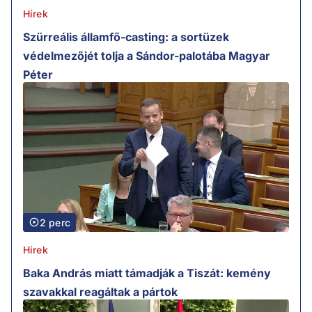
Hírek
Szürreális államfő-casting: a sortüzek
védelmezőjét tolja a Sándor-palotába Magyar
Péter
2 perc
Hírek
Baka András miatt támadják a Tiszát: kemény
szavakkal reagáltak a pártok