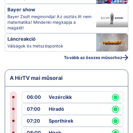
Bayer show
Bayer Zsolt megmondja! Az osztás itt nem
matematika! Mindenki megkapja a
magáét!
Láncreakció
Válságok és metszéspontok
Tovább az összes műsorhoz
A HírTV mai műsorai
06:00
Vezércikk
07:00
Híradó
07:20
Sporthírek
08:00
Hírek