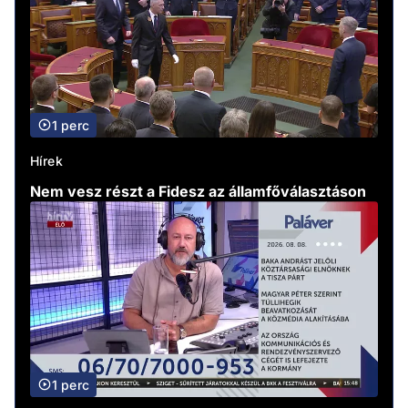
1 perc
Hírek
Nem vesz részt a Fidesz az államfőválasztáson
1 perc