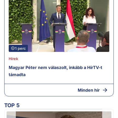
1 perc
Hírek
Magyar Péter nem válaszolt, inkább a HírTV-t
támadta
Minden hír
TOP 5