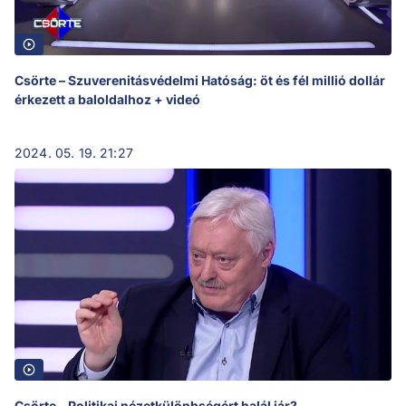
Csörte – Szuverenitásvédelmi Hatóság: öt és fél millió dollár
érkezett a baloldalhoz + videó
2024. 05. 19. 21:27
Csörte - Politikai nézetkülönbségért halál jár?