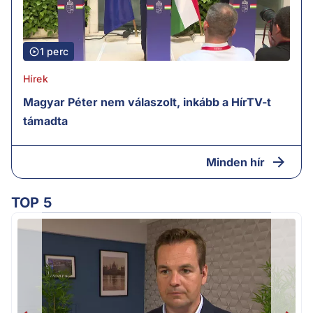
1 perc
Hírek
Magyar Péter nem válaszolt, inkább a HírTV-t
támadta
Minden hír
TOP 5
H