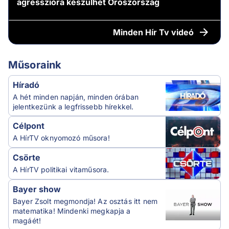
agresszióra készülhet Oroszország
Minden
Hír Tv videó
Műsoraink
Híradó
A hét minden napján, minden órában
jelentkezünk a legfrissebb hírekkel.
Célpont
A HírTV oknyomozó műsora!
Csörte
A HírTV politikai vitaműsora.
Bayer show
Bayer Zsolt megmondja! Az osztás itt nem
matematika! Mindenki megkapja a
magáét!