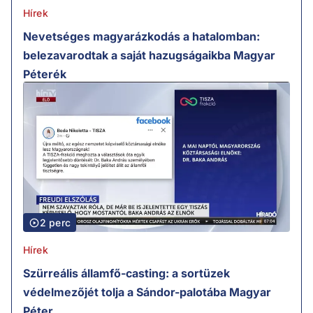
Hírek
Nevetséges magyarázkodás a hatalomban:
belezavarodtak a saját hazugságaikba Magyar
Péterék
2 perc
Hírek
Szürreális államfő-casting: a sortüzek
védelmezőjét tolja a Sándor-palotába Magyar
Péter