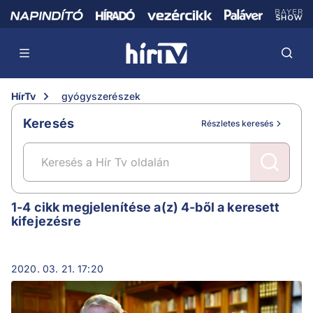
HírTv
gyógyszerészek
Keresés
Részletes keresés
gyógyszerészek
1-4 cikk megjelenítése a(z) 4-ből a keresett
kifejezésre
2020. 03. 21. 17:20