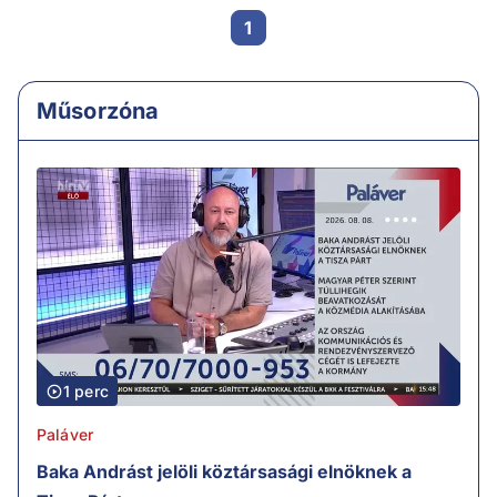
1
Műsorzóna
1 perc
Paláver
Baka Andrást jelöli köztársasági elnöknek a