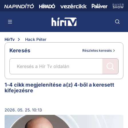
HírTv
Hack Péter
Keresés
Részletes keresés
Hack Péter
1-4 cikk megjelenítése a(z) 4-ből a keresett
kifejezésre
2026. 05. 25. 10:13