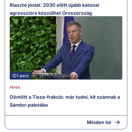
Riasztó jóslat: 2030 előtt újabb katonai
agresszióra készülhet Oroszország
1 perc
Hírek
Döntött a Tisza-frakció: már tudni, kit szánnak a
Sándor-palotába
Minden hír