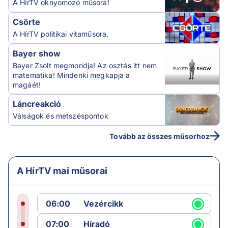
A HírTV oknyomozó műsora!
Csörte
A HírTV politikai vitaműsora.
Bayer show
Bayer Zsolt megmondja! Az osztás itt nem
matematika! Mindenki megkapja a
magáét!
Láncreakció
Válságok és metszéspontok
Tovább az összes műsorhoz
A HírTV mai műsorai
06:00
Vezércikk
07:00
Híradó