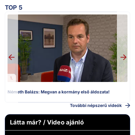
TOP 5
v
1.
Németh Balázs: Megvan a kormány első áldozata!
További népszerű videók
Látta már? / Video ajánló