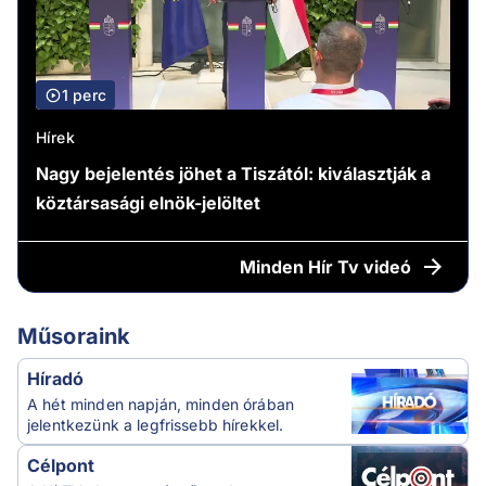
1 perc
Hírek
Nagy bejelentés jöhet a Tiszától: kiválasztják a
köztársasági elnök-jelöltet
Minden
Hír Tv videó
Műsoraink
Híradó
A hét minden napján, minden órában
jelentkezünk a legfrissebb hírekkel.
Célpont