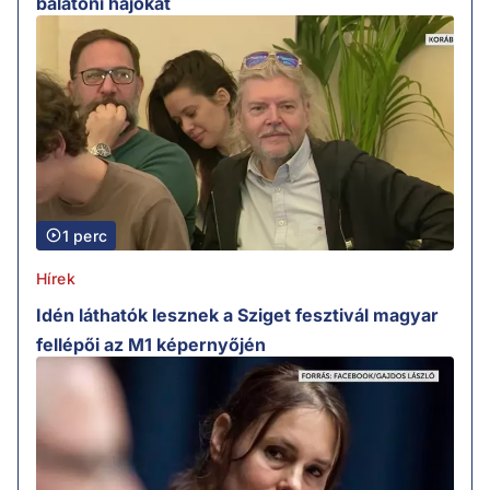
balatoni hajókat
1 perc
Hírek
Idén láthatók lesznek a Sziget fesztivál magyar
fellépői az M1 képernyőjén