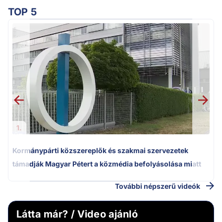
TOP 5
1.
Kormánypárti közszereplők és szakmai szervezetek
támadják Magyar Pétert a közmédia befolyásolása miatt
További népszerű videók
Látta már? / Video ajánló