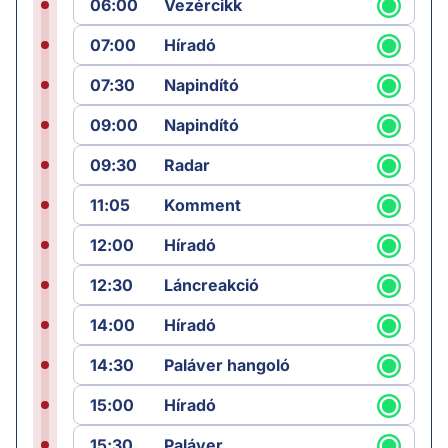
06:00
Vezércikk
07:00
Híradó
07:30
Napindító
09:00
Napindító
09:30
Radar
11:05
Komment
12:00
Híradó
12:30
Láncreakció
14:00
Híradó
14:30
Paláver hangoló
15:00
Híradó
15:30
Paláver