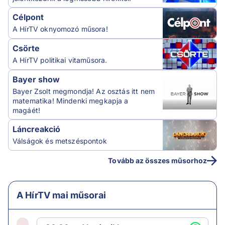
Célpont
A HírTV oknyomozó műsora!
Csörte
A HírTV politikai vitaműsora.
Bayer show
Bayer Zsolt megmondja! Az osztás itt nem
matematika! Mindenki megkapja a
magáét!
Láncreakció
Válságok és metszéspontok
Tovább az összes műsorhoz
A HírTV mai műsorai