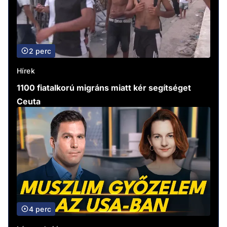
2 perc
Hírek
1100 fiatalkorú migráns miatt kér segítséget
Ceuta
4 perc