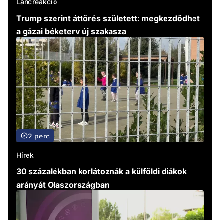
Láncreakció
Trump szerint áttörés született: megkezdődhet
a gázai béketerv új szakasza
2 perc
Hírek
30 százalékban korlátoznák a külföldi diákok
arányát Olaszországban