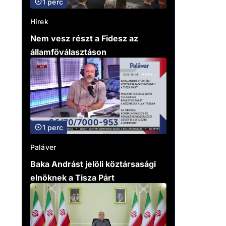
1 perc
Hírek
Nem vesz részt a Fidesz az
államfőválasztáson
1 perc
Paláver
Baka Andrást jelöli köztársasági
elnöknek a Tisza Párt