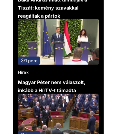
Tiszát: kemény szavakkal
reagáltak a pártok
1 perc
Hírek
Magyar Péter nem válaszolt,
inkább a HírTV-t támadta