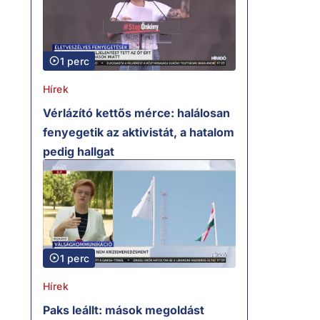
1 perc
Hírek
Vérlázító kettős mérce: halálosan
fenyegetik az aktivistát, a hatalom
pedig hallgat
1 perc
Hírek
Paks leállt: mások megoldást