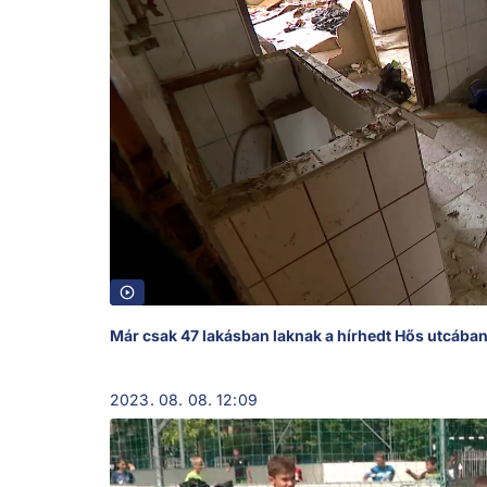
Már csak 47 lakásban laknak a hírhedt Hős utcában
2023. 08. 08. 12:09