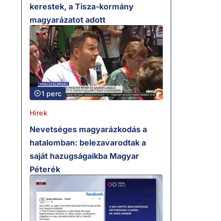
kerestek, a Tisza-kormány
magyarázatot adott
1 perc
Hírek
Nevetséges magyarázkodás a
hatalomban: belezavarodtak a
saját hazugságaikba Magyar
Péterék