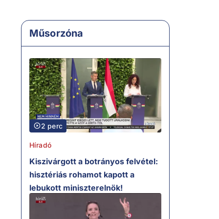
Műsorzóna
2 perc
Híradó
Kiszivárgott a botrányos felvétel:
hisztériás rohamot kapott a
lebukott miniszterelnök!