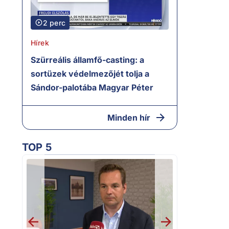
2 perc
Hírek
Szürreális államfő-casting: a
sortüzek védelmezőjét tolja a
Sándor-palotába Magyar Péter
Minden hír
TOP 5
2.
Halálos fenye
Elizabeth olda