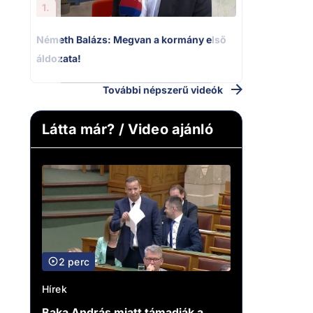
1.
Németh Balázs: Megvan a kormány első
áldozata!
További népszerű videók
Látta már? / Video ajánló
2 perc
Hírek
Baka András miatt támadják a