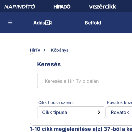
Adás
Belföld
HírTv
Kőbánya
Keresés
Cikk típusa szerint
Rovatok köz
Cikk típusa
Rovatok
Kőbánya
1-10 cikk megjelenítése a(z) 37-ből a k