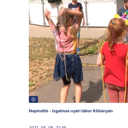
Napindító - Izgalmas nyári tábor Kőbányán
2021. 05. 06. 21:45