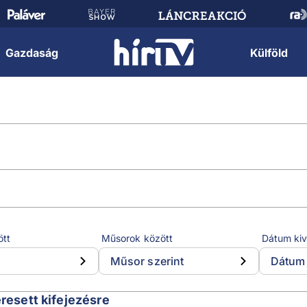
Gazdaság
Külföld
ött
Műsorok között
Dátum kiv
Műsor szerint
Dátum 
eresett kifejezésre