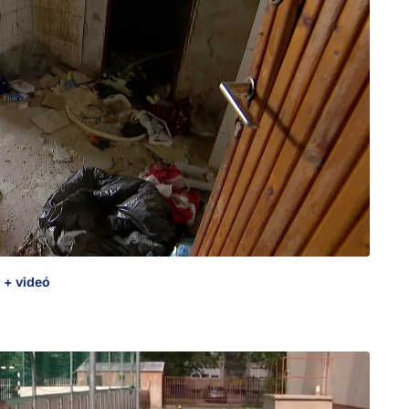
 + videó