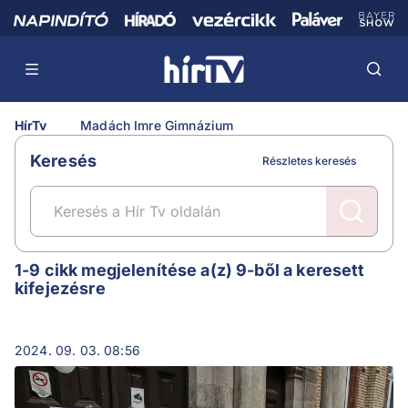
HírTv
Madách Imre Gimnázium
Keresés
Részletes keresés
Madách Imre Gimnázium
1-9 cikk megjelenítése a(z) 9-ből a keresett
kifejezésre
2024. 09. 03. 08:56