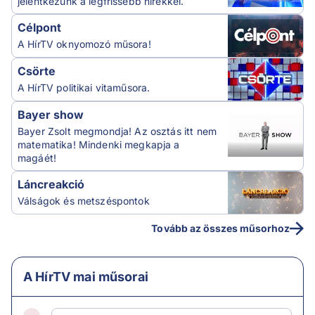
jelentkezünk a legfrissebb hírekkel.
Célpont
A HírTV oknyomozó műsora!
Csörte
A HírTV politikai vitaműsora.
Bayer show
Bayer Zsolt megmondja! Az osztás itt nem
matematika! Mindenki megkapja a
magáét!
Láncreakció
Válságok és metszéspontok
Tovább az összes műsorhoz
A HírTV mai műsorai