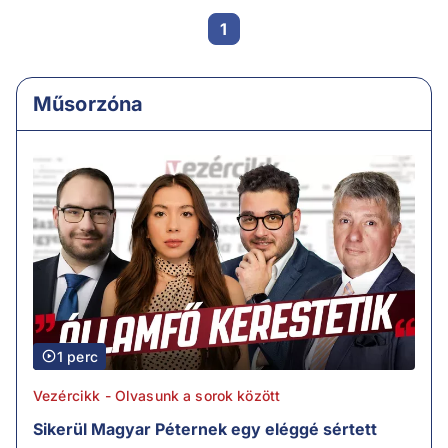
1
Műsorzóna
1 perc
Vezércikk - Olvasunk a sorok között
Sikerül Magyar Péternek egy eléggé sértett