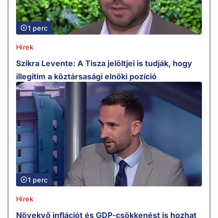
1 perc
Hírek
Szikra Levente: A Tisza jelöltjei is tudják, hogy
illegitim a köztársasági elnöki pozíció
1 perc
Hírek
Növekvő inflációt és GDP-csökkenést is hozhat