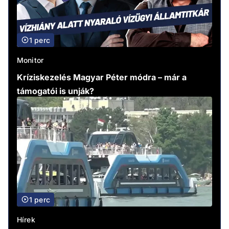
1 perc
Monitor
Kríziskezelés Magyar Péter módra – már a
támogatói is unják?
1 perc
Hírek