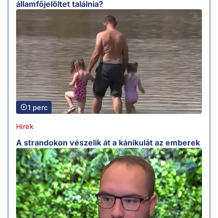
államfőjelöltet találnia?
1 perc
Hírek
A strandokon vészelik át a kánikulát az emberek