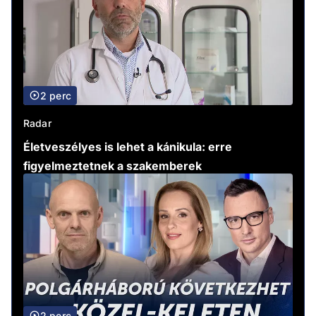
2 perc
Radar
Életveszélyes is lehet a kánikula: erre
figyelmeztetnek a szakemberek
2 perc