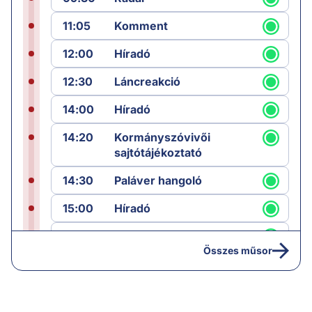
11:05
Komment
12:00
Híradó
12:30
Láncreakció
14:00
Híradó
14:20
Kormányszóvivői
sajtótájékoztató
14:30
Paláver hangoló
15:00
Híradó
15:30
Paláver
Összes műsor
17:00
Hírek
19:00
Hírek