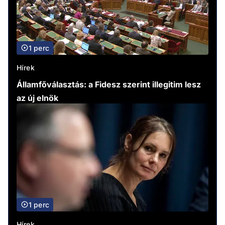
1 perc
Hírek
Államfőválasztás: a Fidesz szerint illegitim lesz
az új elnök
1 perc
Hírek