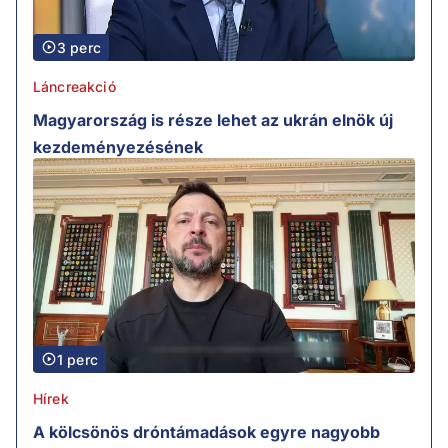
3 perc
Láncreakció
Magyarország is része lehet az ukrán elnök új
kezdeményezésének
1 perc
Hírek
A kölcsönös dróntámadások egyre nagyobb