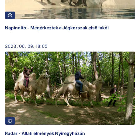
Napindító - Megérkeztek a Jégkorszak első lakói
2023. 06. 09. 18:00
Radar - Állati élmények Nyíregyházán