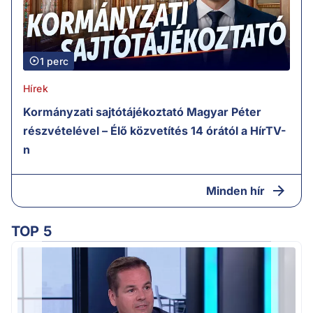
1 perc
Hírek
Kormányzati sajtótájékoztató Magyar Péter
részvételével – Élő közvetítés 14 órától a HírTV-
n
Minden hír
TOP 5
M
k