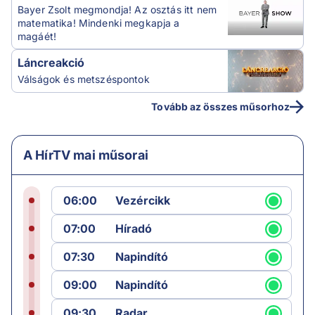
Bayer Zsolt megmondja! Az osztás itt nem
matematika! Mindenki megkapja a
magáét!
Láncreakció
Válságok és metszéspontok
Tovább az összes műsorhoz
A HírTV mai műsorai
06:00
Vezércikk
07:00
Híradó
07:30
Napindító
09:00
Napindító
09:30
Radar