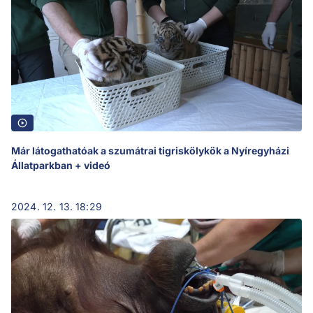
Már látogathatóak a szumátrai tigriskölykök a Nyíregyházi
Állatparkban + videó
2024. 12. 13. 18:29