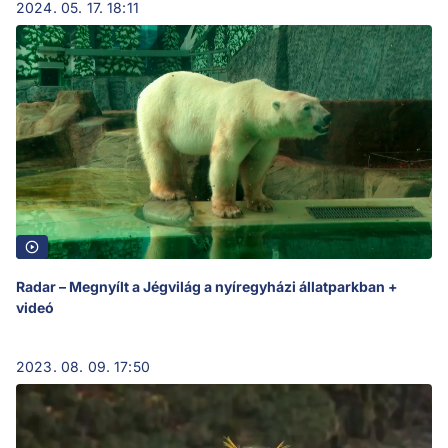
2024. 05. 17. 18:11
Radar – Megnyílt a Jégvilág a nyíregyházi állatparkban +
videó
2023. 08. 09. 17:50