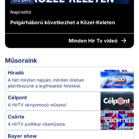
Napindító
Polgárháború következhet a Közel-Keleten
Minden
Hír Tv videó
Műsoraink
Híradó
A hét minden napján, minden órában
jelentkezünk a legfrissebb hírekkel.
Célpont
A HírTV oknyomozó műsora!
Csörte
A HírTV politikai vitaműsora.
Bayer show