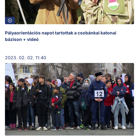
Pályaorientációs napot tartottak a csobánkai katonai
bázison + videó
2023. 02. 02. 11:40