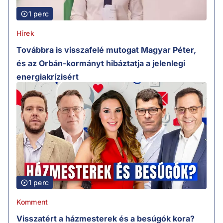
1 perc
Hírek
Továbbra is visszafelé mutogat Magyar Péter,
és az Orbán-kormányt hibáztatja a jelenlegi
energiakrízisért
1 perc
Komment
Visszatért a házmesterek és a besúgók kora?