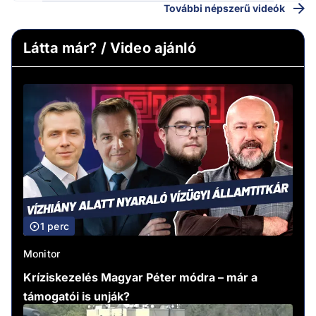
További népszerű videók
Látta már? / Video ajánló
1 perc
Monitor
Kríziskezelés Magyar Péter módra – már a
támogatói is unják?