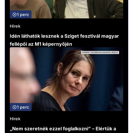
1 perc
Hírek
Idén láthatók lesznek a Sziget fesztivál magyar
fellépői az M1 képernyőjén
1 perc
Hírek
„Nem szeretnék ezzel foglalkozni” – Elértük a