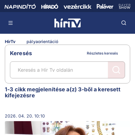
HírTv
pályaorientáció
Keresés
Részletes keresés
pályaorientáció
1-3 cikk megjelenítése a(z) 3-ből a keresett
kifejezésre
2026. 04. 20. 10:10