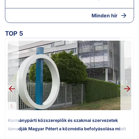
Minden hír
TOP 5
1.
Kormánypárti közszereplők és szakmai szervezetek
támadják Magyar Pétert a közmédia befolyásolása miatt