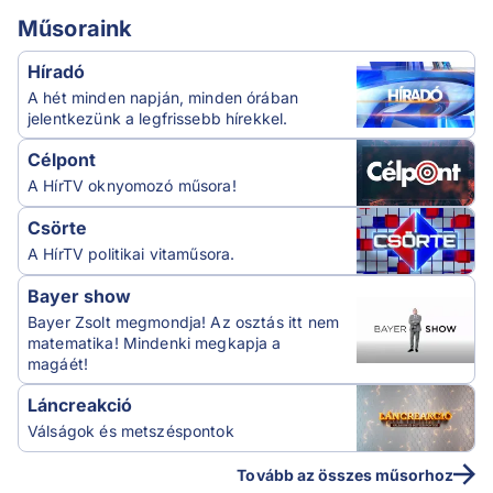
Műsoraink
Híradó
A hét minden napján, minden órában
jelentkezünk a legfrissebb hírekkel.
Célpont
A HírTV oknyomozó műsora!
Csörte
A HírTV politikai vitaműsora.
Bayer show
Bayer Zsolt megmondja! Az osztás itt nem
matematika! Mindenki megkapja a
magáét!
Láncreakció
Válságok és metszéspontok
Tovább az összes műsorhoz