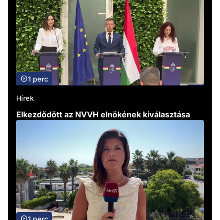
1 perc
Hírek
Elkezdődött az NVVH elnökének kiválasztása
1 perc