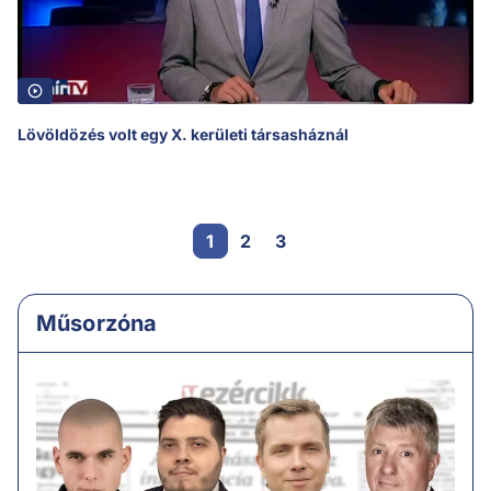
Lövöldözés volt egy X. kerületi társasháznál
1
2
3
Műsorzóna