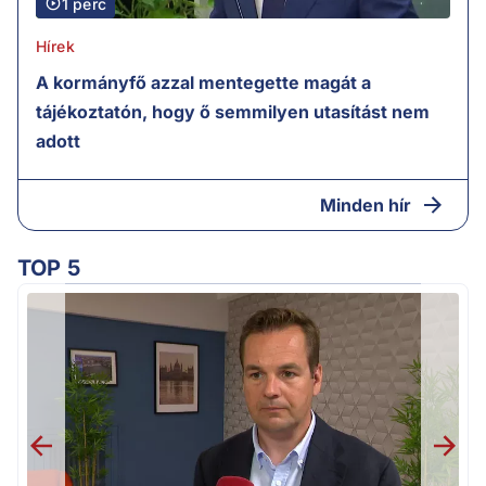
1 perc
Hírek
A kormányfő azzal mentegette magát a
tájékoztatón, hogy ő semmilyen utasítást nem
adott
Minden hír
TOP 5
F