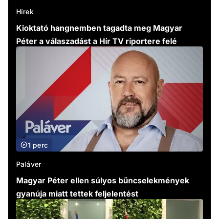
Hírek
Kioktató hangnemben tagadta meg Magyar
Péter a válaszadást a Hír TV riportere felé
1 perc
Paláver
Magyar Péter ellen súlyos bűncselekmények
gyanúja miatt tettek feljelentést