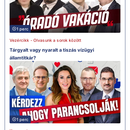
1 perc
Vezércikk - Olvasunk a sorok között
Tárgyalt vagy nyaralt a tiszás vízügyi
államtitkár?
1 perc