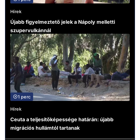
Hírek
Újabb figyelmeztető jelek a Nápoly melletti
szupervulkánnál
1 perc
Hírek
Ceuta a teljesítőképessége határán: újabb
migrációs hullámtól tartanak