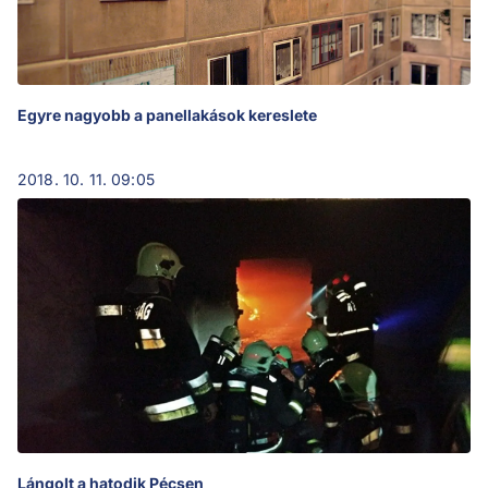
Egyre nagyobb a panellakások kereslete
2018. 10. 11. 09:05
Lángolt a hatodik Pécsen