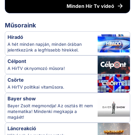
Minden
Hír Tv videó
Műsoraink
Híradó
A hét minden napján, minden órában
jelentkezünk a legfrissebb hírekkel.
Célpont
A HírTV oknyomozó műsora!
Csörte
A HírTV politikai vitaműsora.
Bayer show
Bayer Zsolt megmondja! Az osztás itt nem
matematika! Mindenki megkapja a
magáét!
Láncreakció