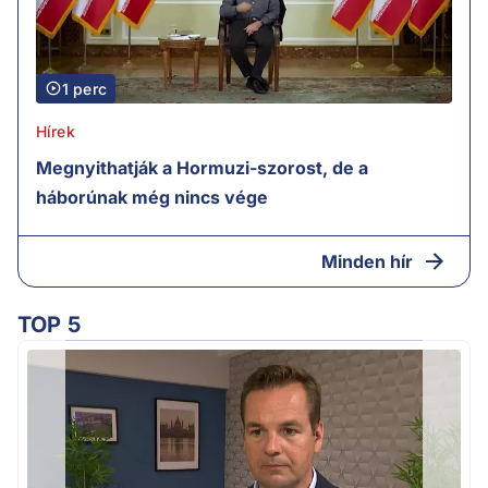
1 perc
Hírek
Megnyithatják a Hormuzi-szorost, de a
háborúnak még nincs vége
Minden hír
TOP 5
v