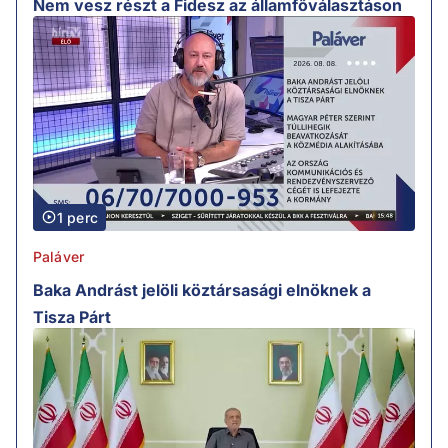
Nem vesz részt a Fidesz az államfőválasztáson
1 perc
Paláver
Baka Andrást jelöli köztársasági elnöknek a
Tisza Párt