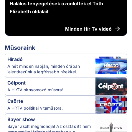
Halálos fenyegetések özönlötték el Tóth
Elizabeth oldalait
Minden
Hír Tv videó
Műsoraink
Híradó
A hét minden napján, minden órában
jelentkezünk a legfrissebb hírekkel.
Célpont
A HírTV oknyomozó műsora!
Csörte
A HírTV politikai vitaműsora.
Bayer show
Bayer Zsolt megmondja! Az osztás itt nem
matematika! Mindenki megkapja a