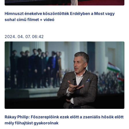
Himnuszt énekelve köszöntötték Erdélyben a Most vagy
soha! című filmet + videó
2024. 04. 07. 06:42
Rákay Philip: Főszereplőink ezek előtt a zseniális hősök előtt
mély főhajtást gyakorolnak