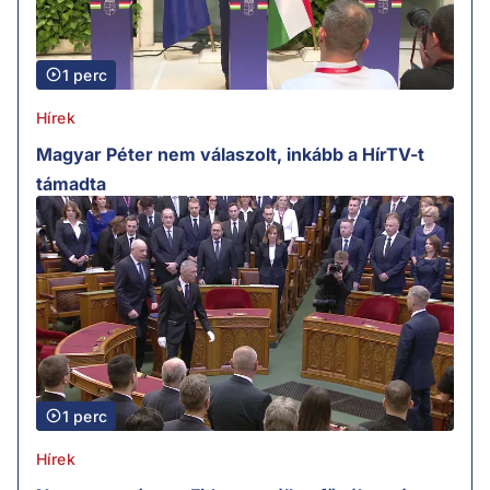
1 perc
Hírek
Magyar Péter nem válaszolt, inkább a HírTV-t
támadta
1 perc
Hírek