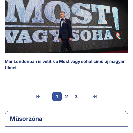
Már Londonban is vetítik a Most vagy soha! című új magyar
filmet
1
2
3
Műsorzóna