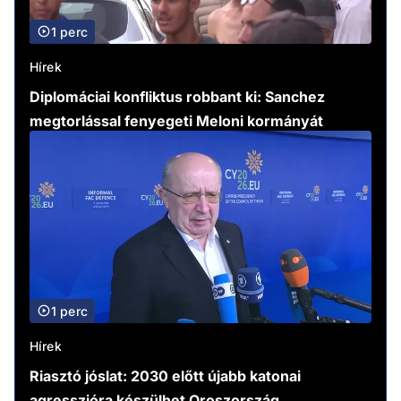
1 perc
Hírek
Diplomáciai konfliktus robbant ki: Sanchez
megtorlással fenyegeti Meloni kormányát
1 perc
Hírek
Riasztó jóslat: 2030 előtt újabb katonai
agresszióra készülhet Oroszország