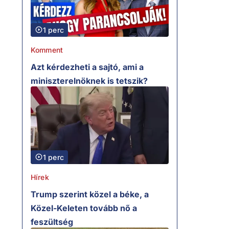
1 perc
Komment
Azt kérdezheti a sajtó, ami a
miniszterelnöknek is tetszik?
1 perc
Hírek
Trump szerint közel a béke, a
Közel-Keleten tovább nő a
feszültség