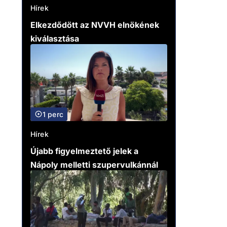
Hírek
Elkezdődött az NVVH elnökének
kiválasztása
1 perc
Hírek
Újabb figyelmeztető jelek a
Nápoly melletti szupervulkánnál