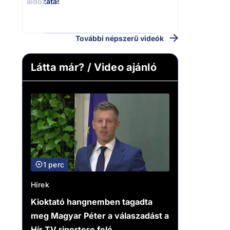
áldozata!
Magyar Péter 
riportere felé
További népszerű videók
Látta már? / Video ajánló
1 perc
Hírek
Kioktató hangnemben tagadta
meg Magyar Péter a válaszadást a
Hír TV riportere felé