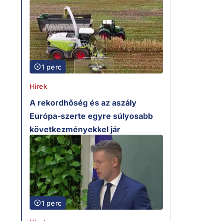
1 perc
Hírek
A rekordhőség és az aszály
Európa-szerte egyre súlyosabb
következményekkel jár
1 perc