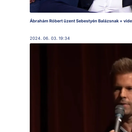
Ábrahám Róbert üzent Sebestyén Balázsnak + vid
2024. 06. 03. 19:34