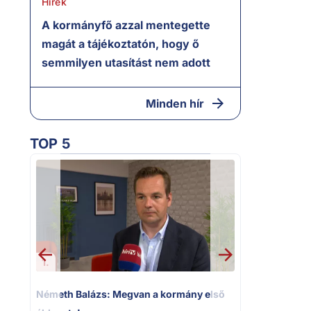
Hírek
A kormányfő azzal mentegette
magát a tájékoztatón, hogy ő
semmilyen utasítást nem adott
Minden hír
TOP 5
1.
2.
Németh Balázs: Megvan a kormány első
Kioktató ha