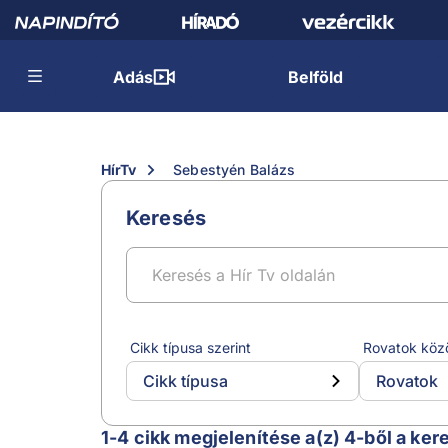
Adás
Belföld
HírTv
Sebestyén Balázs
Keresés
Cikk típusa szerint
Rovatok köz
Cikk típusa
Rovatok
Sebestyén Balázs
1-4 cikk megjelenítése a(z) 4-ből a ker