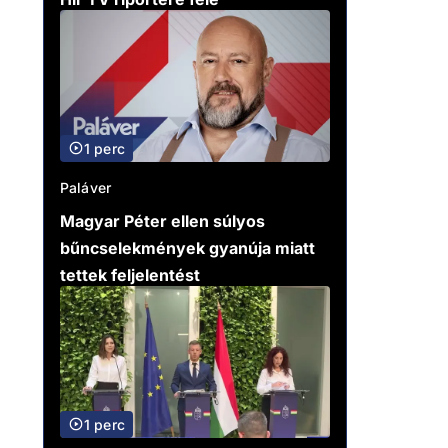
1 perc
Paláver
Magyar Péter ellen súlyos
bűncselekmények gyanúja miatt
tettek feljelentést
1 perc