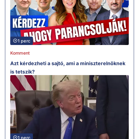
1 perc
Komment
Azt kérdezheti a sajtó, ami a miniszterelnöknek
is tetszik?
1 perc