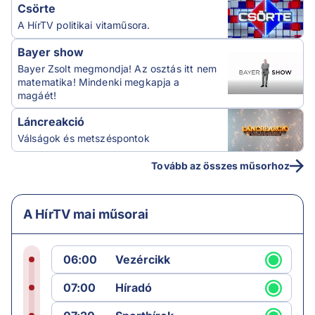
Csörte
A HírTV politikai vitaműsora.
Bayer show
Bayer Zsolt megmondja! Az osztás itt nem
matematika! Mindenki megkapja a
magáét!
Láncreakció
Válságok és metszéspontok
Tovább az összes műsorhoz
A HírTV mai műsorai
06:00
Vezércikk
07:00
Híradó