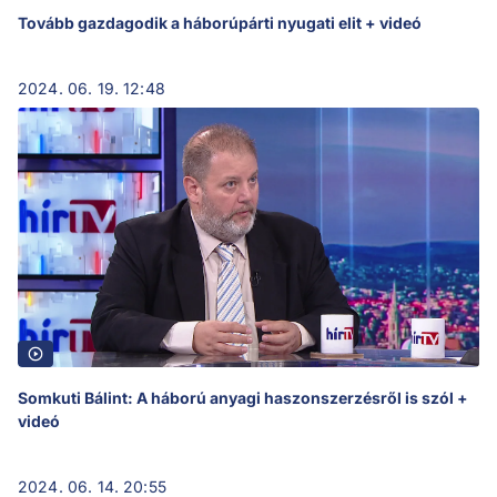
Tovább gazdagodik a háborúpárti nyugati elit + videó
2024. 06. 19. 12:48
Somkuti Bálint: A háború anyagi haszonszerzésről is szól +
videó
2024. 06. 14. 20:55