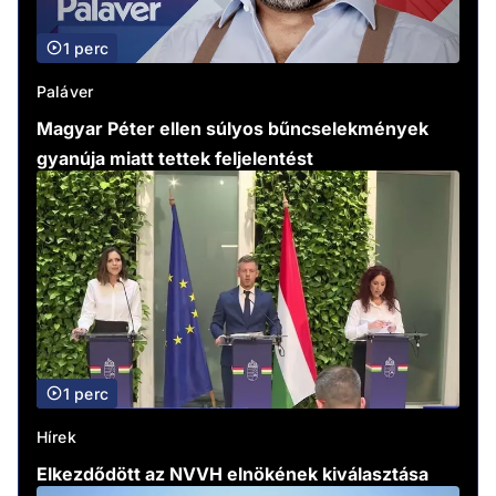
1 perc
Paláver
Magyar Péter ellen súlyos bűncselekmények
gyanúja miatt tettek feljelentést
1 perc
Hírek
Elkezdődött az NVVH elnökének kiválasztása