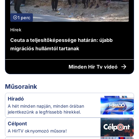
1 perc
Hírek
Ceuta a teljesítőképessége határán: újabb
migrációs hullámtól tartanak
Minden
Hír Tv videó
Műsoraink
Híradó
A hét minden napján, minden órában
jelentkezünk a legfrissebb hírekkel.
Célpont
A HírTV oknyomozó műsora!