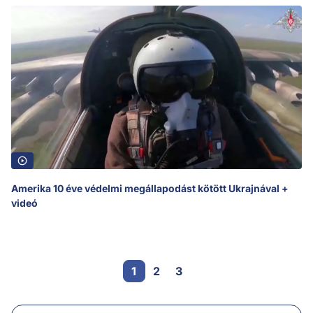
Amerika 10 éve védelmi megállapodást kötött Ukrajnával +
videó
1
2
3