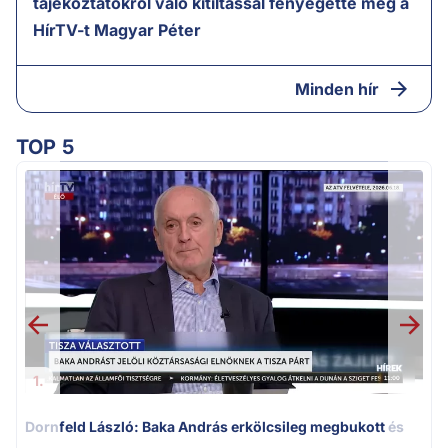
tájékoztatókról való kitiltással fenyegette meg a
HírTV-t Magyar Péter
Minden hír
TOP 5
K
k
1.
Dornfeld László: Baka András erkölcsileg megbukott és