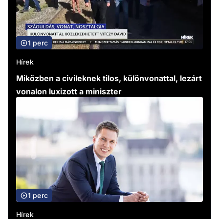
1 perc
Hírek
Miközben a civileknek tilos, különvonattal, lezárt
vonalon luxizott a miniszter
1 perc
Hírek