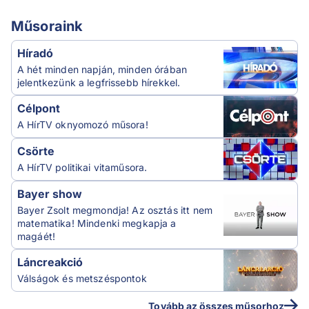
Műsoraink
Híradó
A hét minden napján, minden órában
jelentkezünk a legfrissebb hírekkel.
Célpont
A HírTV oknyomozó műsora!
Csörte
A HírTV politikai vitaműsora.
Bayer show
Bayer Zsolt megmondja! Az osztás itt nem
matematika! Mindenki megkapja a
magáét!
Láncreakció
Válságok és metszéspontok
Tovább az összes műsorhoz