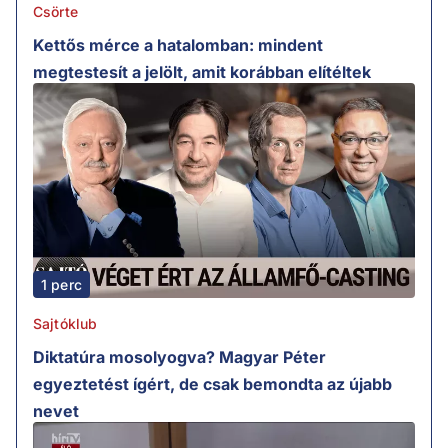
Csörte
Kettős mérce a hatalomban: mindent
megtestesít a jelölt, amit korábban elítéltek
1 perc
Sajtóklub
Diktatúra mosolyogva? Magyar Péter
egyeztetést ígért, de csak bemondta az újabb
nevet