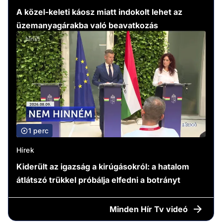
A közel-keleti káosz miatt indokolt lehet az
üzemanyagárakba való beavatkozás
1 perc
Hírek
Kiderült az igazság a kirúgásokról: a hatalom
átlátszó trükkel próbálja elfedni a botrányt
Minden
Hír Tv videó