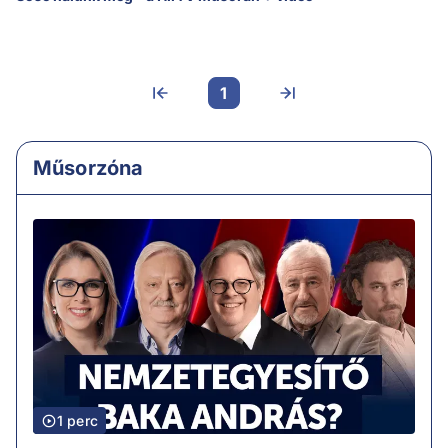
1
Műsorzóna
1 perc