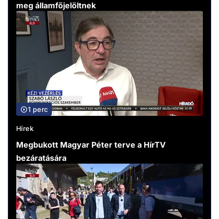
meg államfőjelöltnek
1 perc
Hírek
Megbukott Magyar Péter terve a HírTV
bezáratására