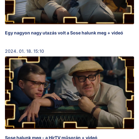
Egy nagyon nagy utazás volt a Sose halunk meg + videó
2024. 01. 18. 15:10
Sose halunk meg - a HírTV műsorán + videó