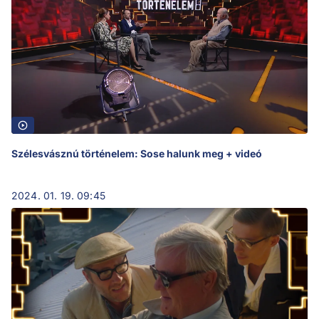
Szélesvásznú történelem: Sose halunk meg + videó
2024. 01. 19. 09:45