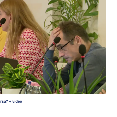
orsa? + videó