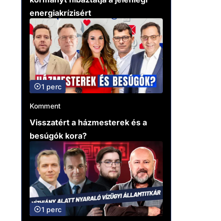
energiakrízisért
1 perc
Komment
Visszatért a házmesterek és a
besúgók kora?
1 perc