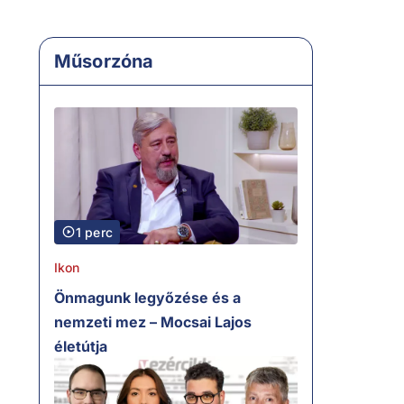
Műsorzóna
1 perc
Ikon
Önmagunk legyőzése és a
nemzeti mez – Mocsai Lajos
életútja