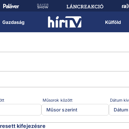
Gazdaság
Külföld
ött
Műsorok között
Dátum kiv
Műsor szerint
Dátum 
eresett kifejezésre