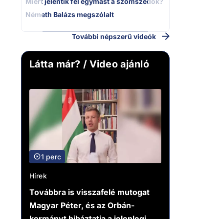
Miért jelentik fel egymást a szomszédok?
Németh Balázs megszólalt
További népszerű videók
Látta már? / Video ajánló
1 perc
Hírek
Továbbra is visszafelé mutogat
Magyar Péter, és az Orbán-
kormányt hibáztatja a jelenlegi