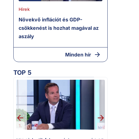
Hírek
Növekvő inflációt és GDP-
csökkenést is hozhat magával az
aszály
Minden hír
TOP 5
2.
Moszkvai gyo
sajtó nyíltan
politizálást
1.