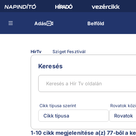
Adás
Belföld
HírTv
Sziget Fesztivál
Keresés
Cikk típusa szerint
Rovatok köz
Cikk típusa
Rovatok
Sziget Fesztivál
1-10 cikk megjelenítése a(z) 77-ből a k