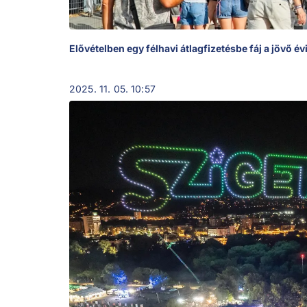
Elővételben egy félhavi átlagfizetésbe fáj a jövő évi
2025. 11. 05. 10:57