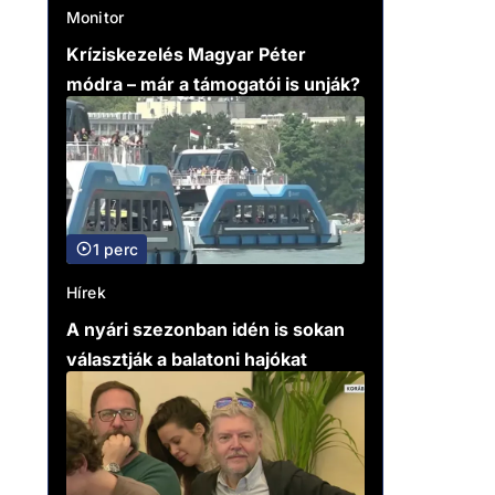
Monitor
Kríziskezelés Magyar Péter
módra – már a támogatói is unják?
1 perc
Hírek
A nyári szezonban idén is sokan
választják a balatoni hajókat