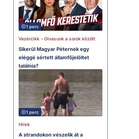
1 perc
Vezércikk - Olvasunk a sorok között
Sikerül Magyar Péternek egy
eléggé sértett államfőjelöltet
találnia?
1 perc
Hírek
A strandokon vészelik át a