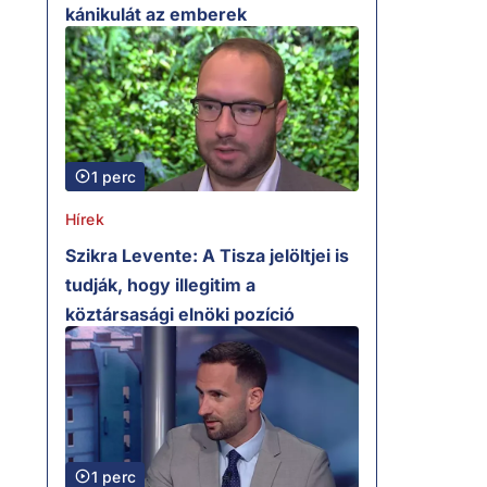
kánikulát az emberek
1 perc
Hírek
Szikra Levente: A Tisza jelöltjei is
tudják, hogy illegitim a
köztársasági elnöki pozíció
1 perc