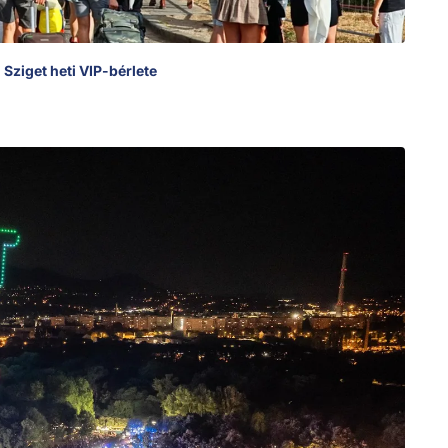
 Sziget heti VIP-bérlete