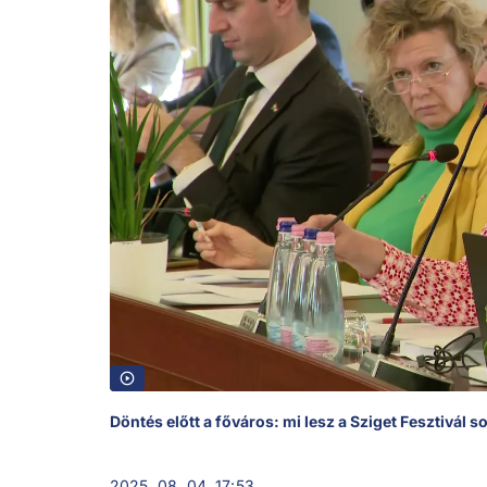
Döntés előtt a főváros: mi lesz a Sziget Fesztivál s
2025. 08. 04. 17:53