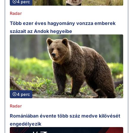
4 perc
Radar
Több ezer éves hagyomány vonzza emberek
százait az Andok hegyeibe
4 perc
Radar
Romániában évente több száz medve kilövését
engedélyezik