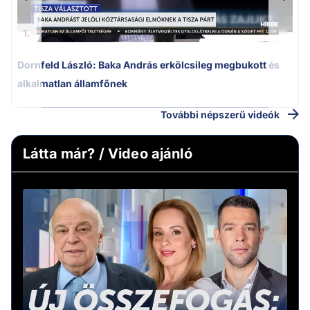
1.
Dornfeld László: Baka András erkölcsileg megbukott és
alkalmatlan államfőnek
További népszerű videók
Látta már? / Video ajánló