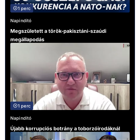
1 perc
Napindító
Megszületett a török-pakisztáni-szaúdi
megállapodás
1 perc
Napindító
Újabb korrupciós botrány a toborzóirodáknál