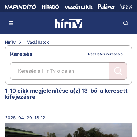
HírTv
Vadállatok
Keresés
Részletes keresés
Vadállatok
1-10 cikk megjelenítése a(z) 13-ből a keresett
kifejezésre
2025. 04. 20. 18:12