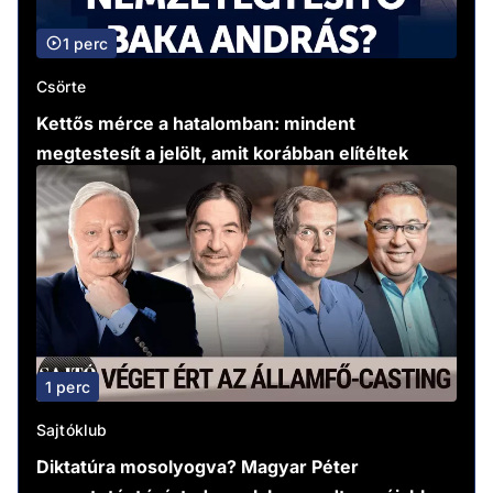
1 perc
Csörte
Kettős mérce a hatalomban: mindent
megtestesít a jelölt, amit korábban elítéltek
1 perc
Sajtóklub
Diktatúra mosolyogva? Magyar Péter