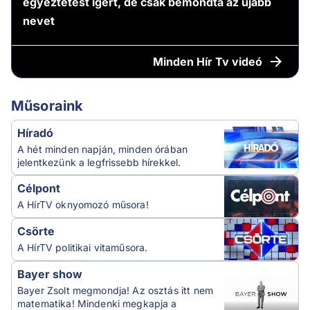
egyeztetést ígért, de csak bemondta az újabb
nevet
Minden
Hír Tv videó
Műsoraink
Híradó
A hét minden napján, minden órában
jelentkezünk a legfrissebb hírekkel.
Célpont
A HírTV oknyomozó műsora!
Csörte
A HírTV politikai vitaműsora.
Bayer show
Bayer Zsolt megmondja! Az osztás itt nem
matematika! Mindenki megkapja a