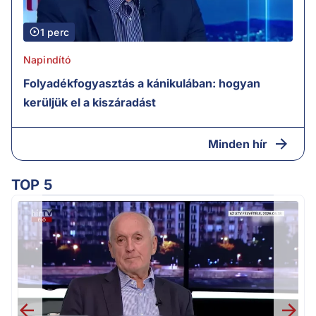
1 perc
Napindító
Folyadékfogyasztás a kánikulában: hogyan
kerüljük el a kiszáradást
Minden hír
TOP 5
K
k