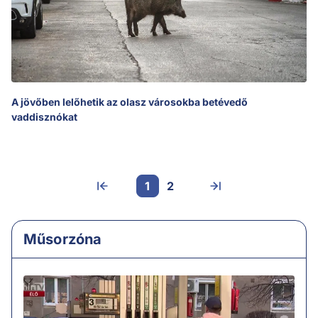
A jövőben lelőhetik az olasz városokba betévedő
vaddisznókat
1
2
Műsorzóna