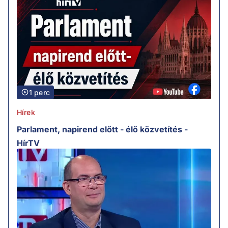
1 perc
Hírek
Parlament, napirend előtt - élő közvetítés -
HírTV