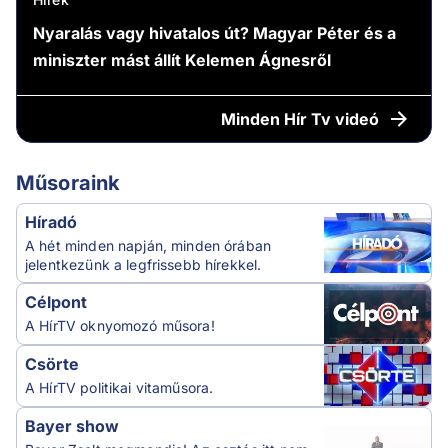
Nyaralás vagy hivatalos út? Magyar Péter és a
miniszter mást állít Kelemen Ágnesről
Minden
Hír Tv videó
Műsoraink
Híradó
A hét minden napján, minden órában
jelentkezünk a legfrissebb hírekkel.
Célpont
A HírTV oknyomozó műsora!
Csörte
A HírTV politikai vitaműsora.
Bayer show