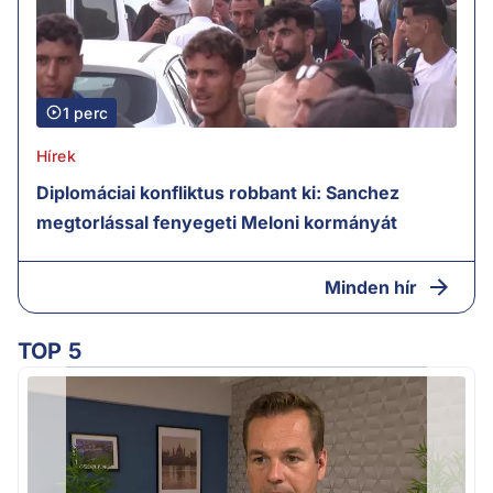
1 perc
Hírek
Diplomáciai konfliktus robbant ki: Sanchez
megtorlással fenyegeti Meloni kormányát
Minden hír
TOP 5
v