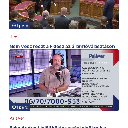
1 perc
Hírek
Nem vesz részt a Fidesz az államfőválasztáson
1 perc
Paláver
Baka Andrást jelöli köztársasági elnöknek a