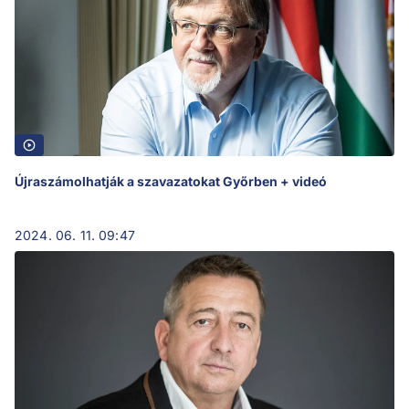
Újraszámolhatják a szavazatokat Győrben + videó
2024. 06. 11. 09:47