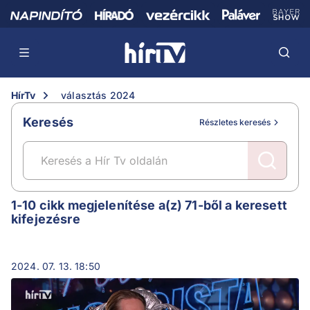
HírTv
választás 2024
Keresés
Részletes keresés
választás 2024
1-10 cikk megjelenítése a(z) 71-ből a keresett
kifejezésre
2024. 07. 13. 18:50