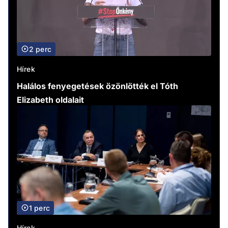
2 perc
Hírek
Halálos fenyegetések özönlötték el Tóth
Elizabeth oldalait
1 perc
Hírek