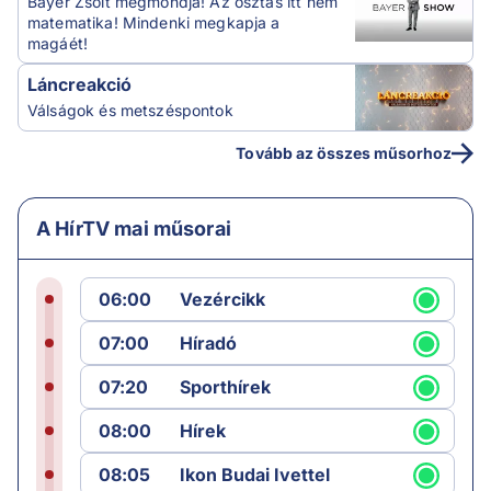
Bayer Zsolt megmondja! Az osztás itt nem
matematika! Mindenki megkapja a
magáét!
Láncreakció
Válságok és metszéspontok
Tovább az összes műsorhoz
A HírTV mai műsorai
06:00
Vezércikk
07:00
Híradó
07:20
Sporthírek
08:00
Hírek
08:05
Ikon Budai Ivettel