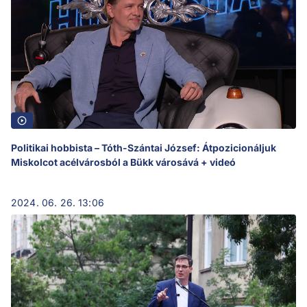
Politikai hobbista – Tóth-Szántai József: Átpozicionáljuk
Miskolcot acélvárosból a Bükk városává + videó
2024. 06. 26. 13:06