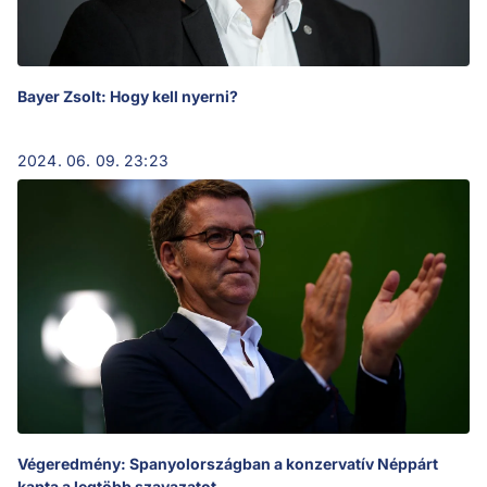
Bayer Zsolt: Hogy kell nyerni?
2024. 06. 09. 23:23
Végeredmény: Spanyolországban a konzervatív Néppárt
kapta a legtöbb szavazatot