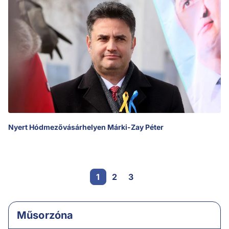
Nyert Hódmezővásárhelyen Márki-Zay Péter
1
2
3
Műsorzóna