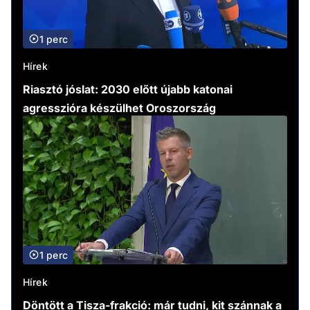
1 perc
Hírek
Riasztó jóslat: 2030 előtt újabb katonai
agresszióra készülhet Oroszország
1 perc
Hírek
Döntött a Tisza-frakció: már tudni, kit szánnak a