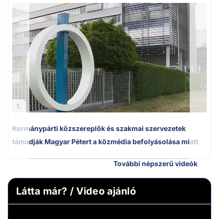
A
1.
Kormánypárti közszereplők és szakmai szervezetek
támadják Magyar Pétert a közmédia befolyásolása miatt
További népszerű videók
Látta már? / Video ajánló