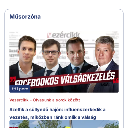
Műsorzóna
1 perc
Vezércikk - Olvasunk a sorok között
Szelfik a süllyedő hajón: influenszerkedik a
vezetés, miközben ránk omlik a válság