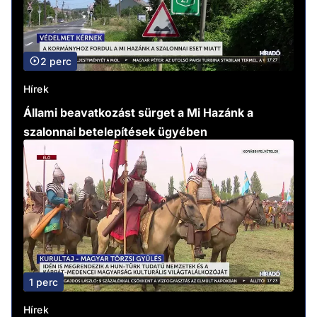
2 perc
Hírek
Állami beavatkozást sürget a Mi Hazánk a
szalonnai betelepítések ügyében
1 perc
Hírek