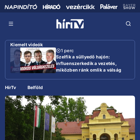
Kiemelt videók
1 perc
Szelfik a süllyedő hajón:
influenszerkedik a vezetés,
miközben ránk omlik a válság
HírTv
Belföld