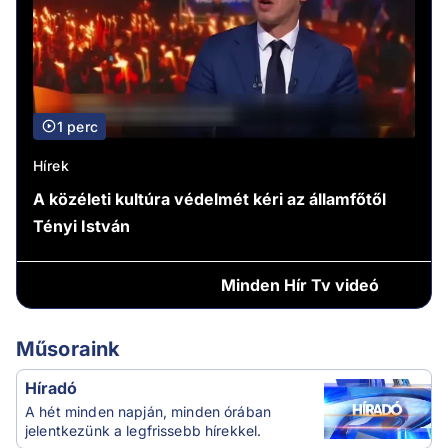
1 perc
Hírek
A közéleti kultúra védelmét kéri az államfőtől
Tényi István
Minden
Hír Tv videó
Műsoraink
Híradó
A hét minden napján, minden órában
jelentkezünk a legfrissebb hírekkel.