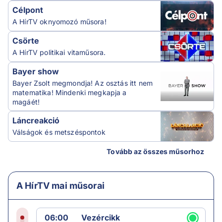
Célpont
A HírTV oknyomozó műsora!
Csörte
A HírTV politikai vitaműsora.
Bayer show
Bayer Zsolt megmondja! Az osztás itt nem
matematika! Mindenki megkapja a
magáét!
Láncreakció
Válságok és metszéspontok
Tovább az összes műsorhoz
A HírTV mai műsorai
06:00
Vezércikk