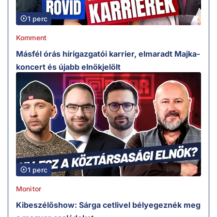
1 perc
Komment
Másfél órás hírigazgatói karrier, elmaradt Majka-
koncert és újabb elnökjelölt
1 perc
Monitor
Kibeszélőshow: Sárga cetlivel bélyegeznék meg