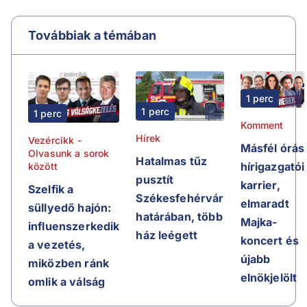
Továbbiak a témában
1 perc
1 perc
1 perc
Komment
Hírek
Vezércikk -
Másfél órás
Olvasunk a sorok
Hatalmas tűz
hírigazgatói
között
pusztít
karrier,
Szelfik a
Székesfehérvár
elmaradt
süllyedő hajón:
határában, több
Majka-
influenszerkedik
ház leégett
koncert és
a vezetés,
újabb
miközben ránk
elnökjelölt
omlik a válság