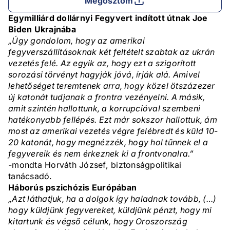
Megosztom
Egymilliárd dollárnyi Fegyvert indított útnak Joe
Biden Ukrajnába
„Úgy gondolom, hogy az amerikai
fegyverszállításoknak két feltételt szabtak az ukrán
vezetés felé. Az egyik az, hogy ezt a szigorított
sorozási törvényt hagyják jóvá, írják alá. Amivel
lehetőséget teremtenek arra, hogy közel ötszázezer
új katonát tudjanak a frontra vezényelni. A másik,
amit szintén hallottunk, a korrupcióval szembeni
hatékonyabb fellépés. Ezt már sokszor hallottuk, ám
most az amerikai vezetés végre felébredt és küld 10-
20 katonát, hogy megnézzék, hogy hol tűnnek el a
fegyvereik és nem érkeznek ki a frontvonalra.”
-mondta Horváth József, biztonságpolitikai
tanácsadó.
Háborús pszichózis Európában
„Azt láthatjuk, ha a dolgok így haladnak tovább, (…)
hogy küldjünk fegyvereket, küldjünk pénzt, hogy mi
kitartunk és végső célunk, hogy Oroszország