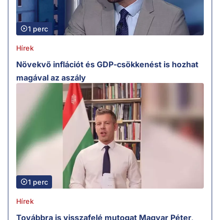
1 perc
Hírek
Növekvő inflációt és GDP-csökkenést is hozhat
magával az aszály
1 perc
Hírek
Továbbra is visszafelé mutogat Magyar Péter,