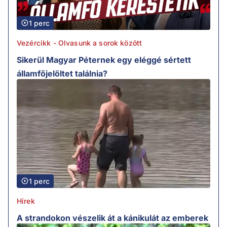
1 perc
Vezércikk - Olvasunk a sorok között
Sikerül Magyar Péternek egy eléggé sértett
államfőjelöltet találnia?
1 perc
Hírek
A strandokon vészelik át a kánikulát az emberek