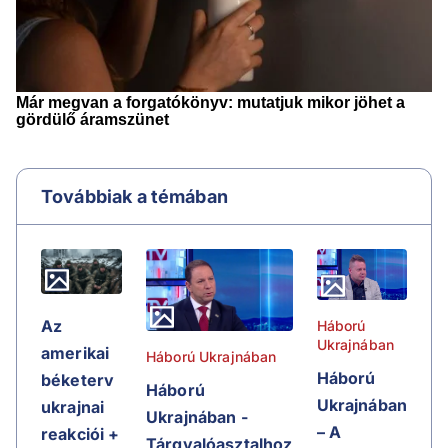
Továbbiak a témában
Az
Háború
Ukrajnában
amerikai
Háború Ukrajnában
Háború
béketerv
Háború
Ukrajnában
ukrajnai
Ukrajnában -
– A
reakciói +
Tárgyalóasztalhoz