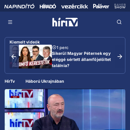
Kiemelt videók
1 perc
Sikerül Magyar Péternek egy
eléggé sértett államfőjelöltet
találnia?
HírTv
Háború Ukrajnában