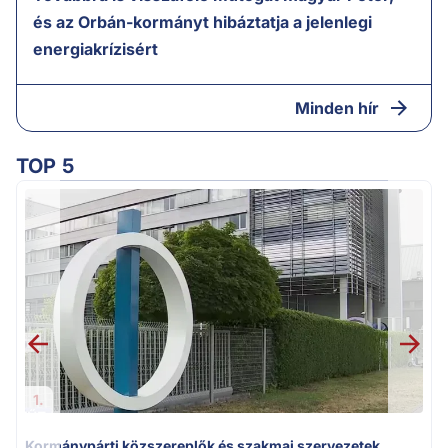
és az Orbán-kormányt hibáztatja a jelenlegi
energiakrízisért
Minden hír
TOP 5
1.
Kormánypárti közszereplők és szakmai szervezetek