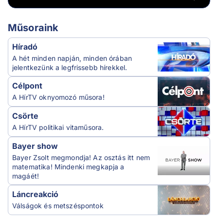
Műsoraink
Híradó
A hét minden napján, minden órában
jelentkezünk a legfrissebb hírekkel.
Célpont
A HírTV oknyomozó műsora!
Csörte
A HírTV politikai vitaműsora.
Bayer show
Bayer Zsolt megmondja! Az osztás itt nem
matematika! Mindenki megkapja a
magáét!
Láncreakció
Válságok és metszéspontok