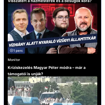
Visszatért a házmesterek és a besúgók kora?
1 perc
Monitor
Kríziskezelés Magyar Péter módra – már a
támogatói is unják?