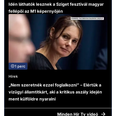
Idén láthatók lesznek a Sziget fesztivál magyar
fellépői az M1 képernyőjén
1 perc
Hírek
„Nem szeretnék ezzel foglalkozni” – Elértük a
vízügyi államtitkárt, aki a kritikus aszály idején
ment külföldre nyaralni
Minden
Hír Tv videó