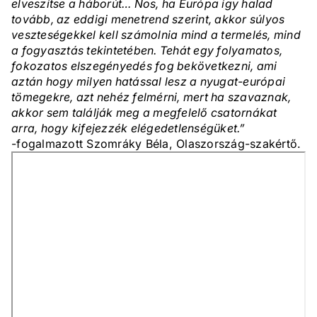
elveszítse a háborút… Nos, ha Európa így halad
tovább, az eddigi menetrend szerint, akkor súlyos
veszteségekkel kell számolnia mind a termelés, mind
a fogyasztás tekintetében. Tehát egy folyamatos,
fokozatos elszegényedés fog bekövetkezni, ami
aztán hogy milyen hatással lesz a nyugat-európai
tömegekre, azt nehéz felmérni, mert ha szavaznak,
akkor sem találják meg a megfelelő csatornákat
arra, hogy kifejezzék elégedetlenségüket.”
-fogalmazott Szomráky Béla, Olaszország-szakértő.