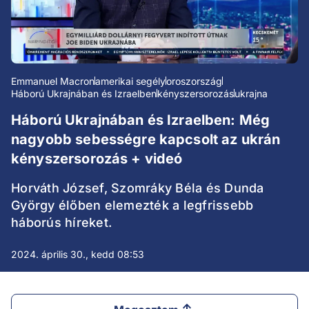
Emmanuel Macron
amerikai segély
oroszország
Háború Ukrajnában és Izraelben
kényszersorozás
ukrajna
Háború Ukrajnában és Izraelben: Még
nagyobb sebességre kapcsolt az ukrán
kényszersorozás + videó
Horváth József, Szomráky Béla és Dunda
György élőben elemezték a legfrissebb
háborús híreket.
2024. április 30., kedd 08:53