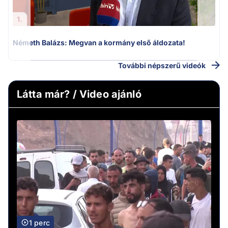
1.
Németh Balázs: Megvan a kormány első áldozata!
H
További népszerű videók
Látta már? / Video ajánló
1 perc