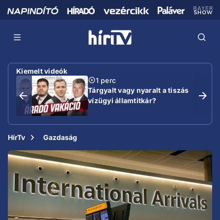
Kiemelt videók
1 perc
Tárgyalt vagy nyaralt a tiszás
vízügyi államtitkár?
HírTv
Gazdaság