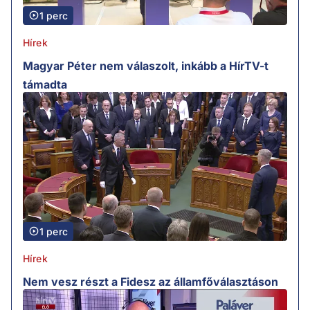
1 perc
Hírek
Magyar Péter nem válaszolt, inkább a HírTV-t
támadta
1 perc
Hírek
Nem vesz részt a Fidesz az államfőválasztáson