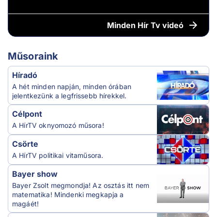
Minden
Hír Tv videó
Műsoraink
Híradó
A hét minden napján, minden órában
jelentkezünk a legfrissebb hírekkel.
Célpont
A HírTV oknyomozó műsora!
Csörte
A HírTV politikai vitaműsora.
Bayer show
Bayer Zsolt megmondja! Az osztás itt nem
matematika! Mindenki megkapja a
magáét!