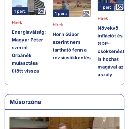
1 perc
1 perc
1 perc
Hírek
Hírek
Hírek
Növekvő
Energiaválság:
Horn Gábor
inflációt és
Magyar Péter
szerint nem
GDP-
szerint
tartható fenn a
csökkenést
Orbánék
rezsicsökkentés
is hozhat
mulasztása
magával az
ütött vissza
aszály
Műsorzóna