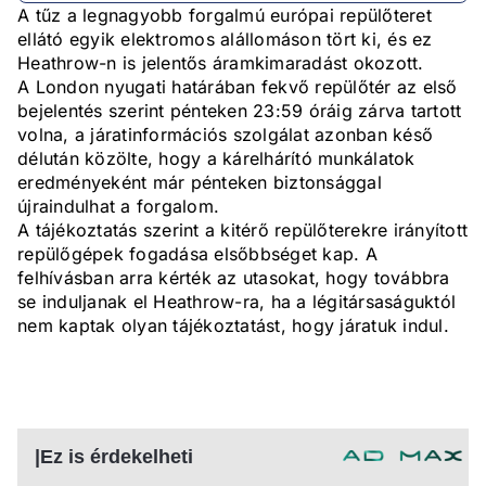
A tűz a legnagyobb forgalmú európai repülőteret
ellátó egyik elektromos alállomáson tört ki, és ez
Heathrow-n is jelentős áramkimaradást okozott.
A London nyugati határában fekvő repülőtér az első
bejelentés szerint pénteken 23:59 óráig zárva tartott
volna, a járatinformációs szolgálat azonban késő
délután közölte, hogy a kárelhárító munkálatok
eredményeként már pénteken biztonsággal
újraindulhat a forgalom.
A tájékoztatás szerint a kitérő repülőterekre irányított
repülőgépek fogadása elsőbbséget kap. A
felhívásban arra kérték az utasokat, hogy továbbra
se induljanak el Heathrow-ra, ha a légitársaságuktól
nem kaptak olyan tájékoztatást, hogy járatuk indul.