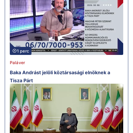
1 perc
Paláver
Baka Andrást jelöli köztársasági elnöknek a
Tisza Párt