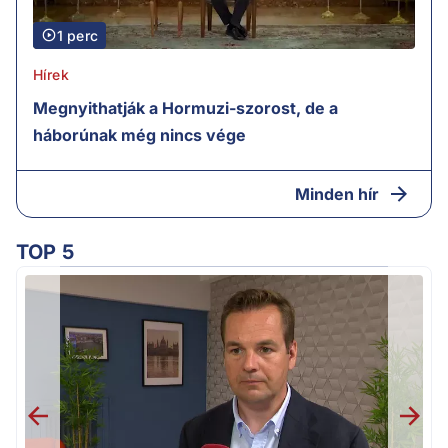
1 perc
Hírek
Megnyithatják a Hormuzi-szorost, de a
háborúnak még nincs vége
Minden hír
TOP 5