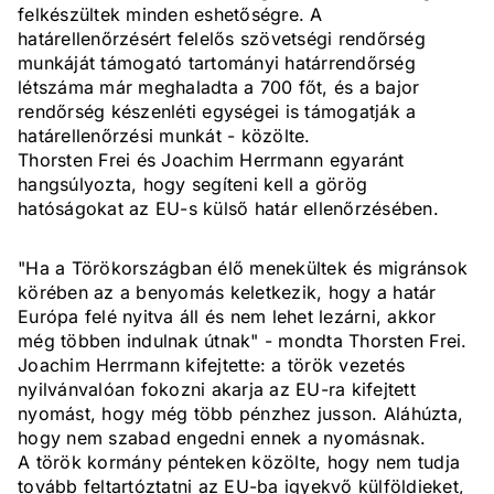
felkészültek minden eshetőségre. A
határellenőrzésért felelős szövetségi rendőrség
munkáját támogató tartományi határrendőrség
létszáma már meghaladta a 700 főt, és a bajor
rendőrség készenléti egységei is támogatják a
határellenőrzési munkát - közölte.
Thorsten Frei és Joachim Herrmann egyaránt
hangsúlyozta, hogy segíteni kell a görög
hatóságokat az EU-s külső határ ellenőrzésében.
"Ha a Törökországban élő menekültek és migránsok
körében az a benyomás keletkezik, hogy a határ
Európa felé nyitva áll és nem lehet lezárni, akkor
még többen indulnak útnak" - mondta Thorsten Frei.
Joachim Herrmann kifejtette: a török vezetés
nyilvánvalóan fokozni akarja az EU-ra kifejtett
nyomást, hogy még több pénzhez jusson. Aláhúzta,
hogy nem szabad engedni ennek a nyomásnak.
A török kormány pénteken közölte, hogy nem tudja
tovább feltartóztatni az EU-ba igyekvő külföldieket,