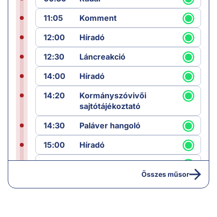
11:05
Komment
12:00
Híradó
12:30
Láncreakció
14:00
Híradó
14:20
Kormányszóvivői
sajtótájékoztató
14:30
Paláver hangoló
15:00
Híradó
15:30
Paláver
Összes műsor
17:00
Hírek
19:00
Hírek