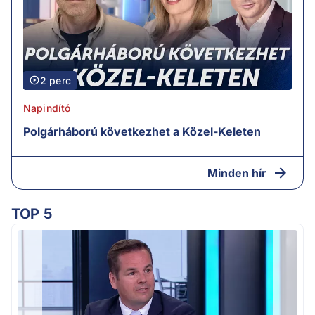
2 perc
Napindító
Polgárháború következhet a Közel-Keleten
Minden hír
TOP 5
M
k