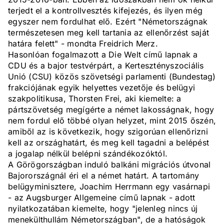
terjedt el a kontrollvesztés kifejezés, és ilyen még
egyszer nem fordulhat elő. Ezért "Németországnak
természetesen meg kell tartania az ellenőrzést saját
határa felett" - mondta Freidrich Merz.
Hasonlóan fogalmazott a Die Welt című lapnak a
CDU és a bajor testvérpárt, a Kertesztényszociális
Unió (CSU) közös szövetségi parlamenti (Bundestag)
frakciójának egyik helyettes vezetője és belügyi
szakpolitikusa, Thorsten Frei, aki kiemelte: a
pártszövetség megígérte a német lakosságnak, hogy
nem fordul elő többé olyan helyzet, mint 2015 őszén,
amiből az is következik, hogy szigorúan ellenőrizni
kell az országhatárt, és meg kell tagadni a belépést
a jogalap nélkül belépni szándékozóktól.
A Görögországban induló balkáni migrációs útvonal
Bajorországnál éri el a német határt. A tartomány
belügyminisztere, Joachim Herrmann egy vasárnapi
- az Augsburger Allgemeine című lapnak - adott
nyilatkozatában kiemelte, hogy "jelenleg nincs új
menekülthullám Németországban", de a hatóságok