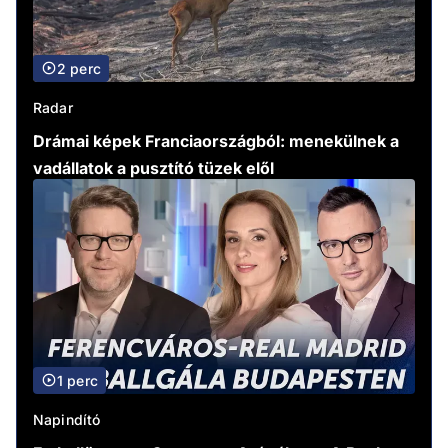
2 perc
Radar
Drámai képek Franciaországból: menekülnek a
vadállatok a pusztító tüzek elől
1 perc
Napindító