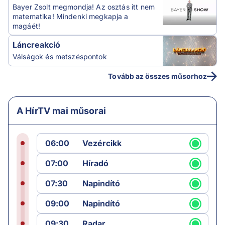
Bayer Zsolt megmondja! Az osztás itt nem
matematika! Mindenki megkapja a
magáét!
Láncreakció
Válságok és metszéspontok
Tovább az összes műsorhoz
A HírTV mai műsorai
06:00
Vezércikk
07:00
Híradó
07:30
Napindító
09:00
Napindító
09:30
Radar