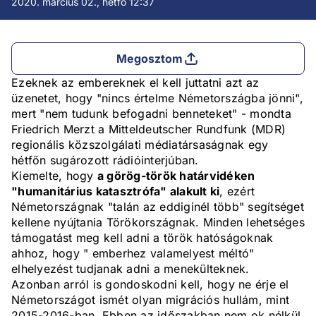
2020. március 02., hétfő 12:37
Megosztom
Ezeknek az embereknek el kell juttatni azt az
üzenetet, hogy "nincs értelme Németországba jönni",
mert "nem tudunk befogadni benneteket" - mondta
Friedrich Merzt a Mitteldeutscher Rundfunk (MDR)
regionális közszolgálati médiatársaságnak egy
hétfőn sugározott rádióinterjúban.
Kiemelte, hogy
a görög-török határvidéken
"humanitárius katasztrófa" alakult ki
, ezért
Németországnak "talán az eddiginél több" segítséget
kellene nyújtania Törökországnak. Minden lehetséges
támogatást meg kell adni a török hatóságoknak
ahhoz, hogy " emberhez valamelyest méltó"
elhelyezést tudjanak adni a menekülteknek.
Azonban arról is gondoskodni kell, hogy ne érje el
Németországot ismét olyan migrációs hullám, mint
2015-2016-ban. Ebben az időszakban nem ok nélkül