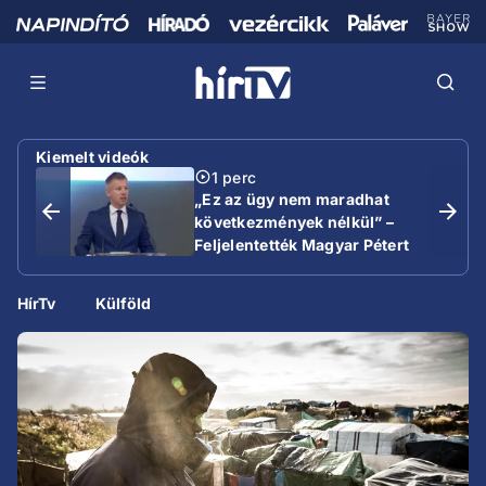
Kiemelt videók
1 perc
„Ez az ügy nem maradhat
következmények nélkül” –
Feljelentették Magyar Pétert
HírTv
Külföld