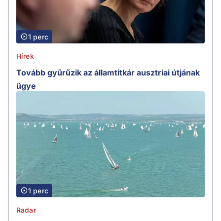
1 perc
Hírek
Tovább gyűrűzik az államtitkár ausztriai útjának
ügye
1 perc
Radar