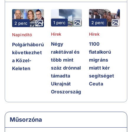
1 perc
2 perc
2 perc
Hírek
Hírek
Napindító
Négy
1100
Polgárháború
rakétával és
fiatalkorú
következhet
több mint
migráns
a Közel-
száz drónnal
miatt kér
Keleten
támadta
segítséget
Ukrajnát
Ceuta
Oroszország
Műsorzóna