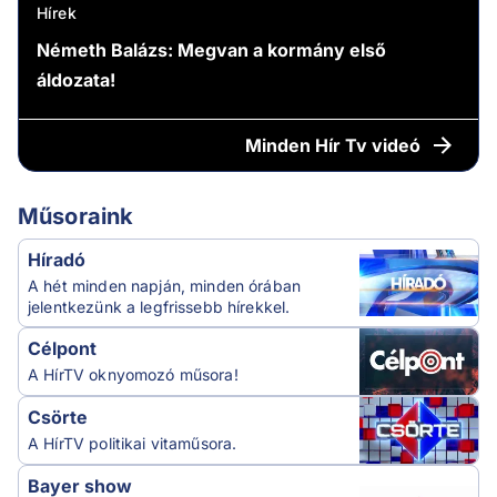
Hírek
Németh Balázs: Megvan a kormány első
áldozata!
Minden
Hír Tv videó
Műsoraink
Híradó
A hét minden napján, minden órában
jelentkezünk a legfrissebb hírekkel.
Célpont
A HírTV oknyomozó műsora!
Csörte
A HírTV politikai vitaműsora.
Bayer show