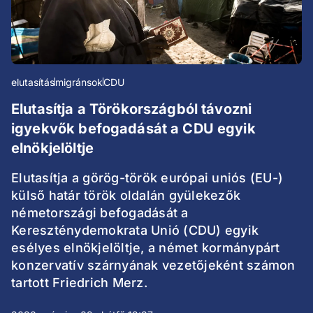
elutasítás
migránsok
CDU
Elutasítja a Törökországból távozni
igyekvők befogadását a CDU egyik
elnökjelöltje
Elutasítja a görög-török európai uniós (EU-)
külső határ török oldalán gyülekezők
németországi befogadását a
Kereszténydemokrata Unió (CDU) egyik
esélyes elnökjelöltje, a német kormánypárt
konzervatív szárnyának vezetőjeként számon
tartott Friedrich Merz.