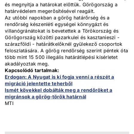
és megnyitja a határokat előttük. Görögország a
határvédelem megerősítésével reagált.
Az utóbbi napokban a görög határőrség és a
rendőrség készenléti egységei könnygázt és
villanógránátokat is bevetettek a Törökország és
Görögország közötti pazarkulei és kasztanieszi -
szárazföldi - határátkelőknél gyülekező csoportok
feloszlatására. A görög rendőrség szerint péntek óta
több mint 15 500 illegális határátlépési kísérletet
akadályoztak meg.
Kapcsolódó tartalmak:
Erdogan: A Nyugat is ki fogja venni a részét a
migráció jelentette teherből
Ismét kövekkel dobálták meg a rendőröket a
migránsok a görög-török határnál
MTI