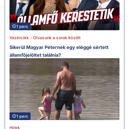
1 perc
Vezércikk - Olvasunk a sorok között
Sikerül Magyar Péternek egy eléggé sértett
államfőjelöltet találnia?
1 perc
Hírek