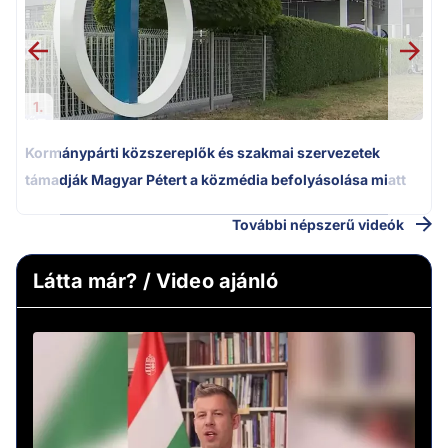
1.
Kormánypárti közszereplők és szakmai szervezetek
támadják Magyar Pétert a közmédia befolyásolása miatt
További népszerű videók
Látta már? / Video ajánló