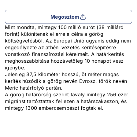
Megosztom
Mint mondta, mintegy 100 millió eurót (38 milliárd
forint) különítenek el erre a célra a görög
költségvetésből. Az Európai Unió ugyanis eddig nem
engedélyezte az athéni vezetés kerítésépítésre
vonatkozó finanszírozási kérelmeit. A határkerítés
meghosszabbítása hozzávetőleg 10 hónapot vesz
igénybe.
Jelenleg 37,5 kilométer hosszú, öt méter magas
kerítés húzódik a görög nevén Évrosz, török nevén
Meric határfolyó partán.
A görög határőrség szerint tavaly mintegy 256 ezer
migránst tartóztattak fel ezen a határszakaszon, és
mintegy 1300 embercsempészt fogtak el.