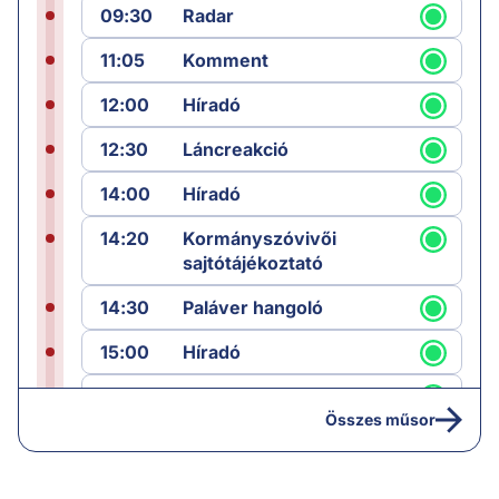
09:30
Radar
11:05
Komment
12:00
Híradó
12:30
Láncreakció
14:00
Híradó
14:20
Kormányszóvivői
sajtótájékoztató
14:30
Paláver hangoló
15:00
Híradó
15:30
Paláver
Összes műsor
17:00
Hírek
19:00
Hírek