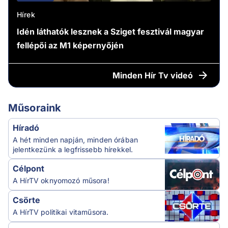
Hírek
Idén láthatók lesznek a Sziget fesztivál magyar
fellépői az M1 képernyőjén
Minden
Hír Tv videó
Műsoraink
Híradó
A hét minden napján, minden órában
jelentkezünk a legfrissebb hírekkel.
Célpont
A HírTV oknyomozó műsora!
Csörte
A HírTV politikai vitaműsora.