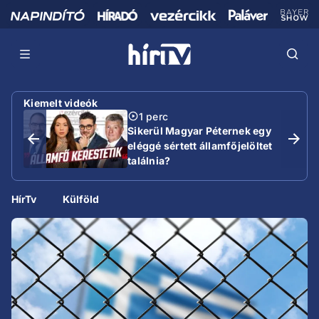
Kiemelt videók
1 perc
Sikerül Magyar Péternek egy
eléggé sértett államfőjelöltet
találnia?
HírTv
Külföld