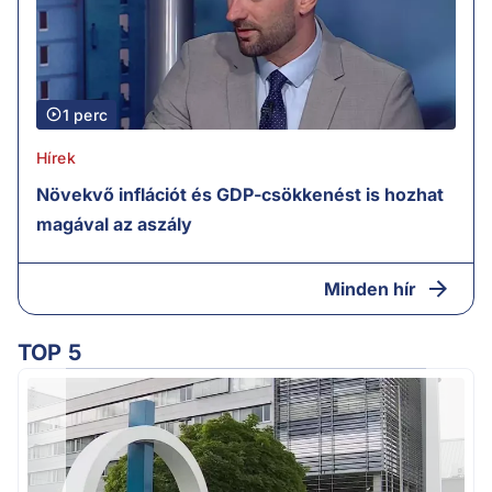
1 perc
Hírek
Növekvő inflációt és GDP-csökkenést is hozhat
magával az aszály
Minden hír
TOP 5
M
k