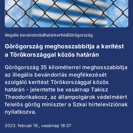
illegális bevándorlás
határkerítés
Görögország
Görögország meghosszabbítja a kerítést
a Törökországgal közös határán
Görögország 35 kilométerrel meghosszabbítja
az illegális bevándorlás megfékezését
szolgáló kerítést Törökországgal közös
határán - jelentette be vasárnap Takisz
Theodorikakosz, az állampolgárok védelméért
felelős görög miniszter a Szkai hírtelevíziónak
nyilatkozva.
2023. február 19., vasárnap 18:37