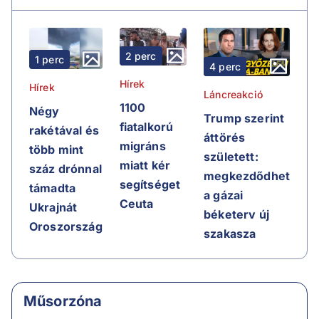
2 perc
1 perc
4 perc
Hírek
Hírek
Láncreakció
1100
Négy
Trump szerint
fiatalkorú
rakétával és
áttörés
migráns
több mint
született:
miatt kér
száz drónnal
megkezdődhet
segítséget
támadta
a gázai
Ceuta
Ukrajnát
béketerv új
Oroszország
szakasza
Műsorzóna