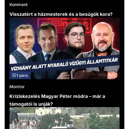
Komment
Visszatért a házmesterek és a besúgók kora?
1 perc
Monitor
Kríziskezelés Magyar Péter módra – már a
támogatói is unják?