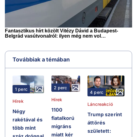
Továbbiak a témában
2 perc
1 perc
4 perc
Hírek
Hírek
Láncreakció
1100
Négy
Trump szerint
fiatalkorú
rakétával és
áttörés
migráns
több mint
született:
miatt kér
száz drónnal