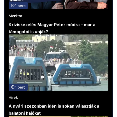
1 perc
Monitor
Kríziskezelés Magyar Péter módra – már a
támogatói is unják?
1 perc
Hírek
A nyári szezonban idén is sokan választják a
balatoni hajókat