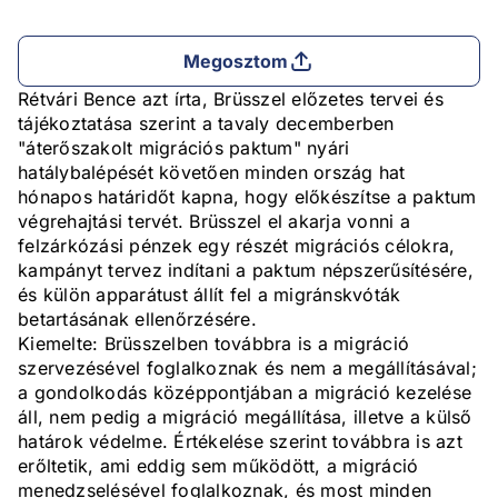
Megosztom
Rétvári Bence azt írta, Brüsszel előzetes tervei és
tájékoztatása szerint a tavaly decemberben
"áterőszakolt migrációs paktum" nyári
hatálybalépését követően minden ország hat
hónapos határidőt kapna, hogy előkészítse a paktum
végrehajtási tervét. Brüsszel el akarja vonni a
felzárkózási pénzek egy részét migrációs célokra,
kampányt tervez indítani a paktum népszerűsítésére,
és külön apparátust állít fel a migránskvóták
betartásának ellenőrzésére.
Kiemelte: Brüsszelben továbbra is a migráció
szervezésével foglalkoznak és nem a megállításával;
a gondolkodás középpontjában a migráció kezelése
áll, nem pedig a migráció megállítása, illetve a külső
határok védelme. Értékelése szerint továbbra is azt
erőltetik, ami eddig sem működött, a migráció
menedzselésével foglalkoznak, és most minden