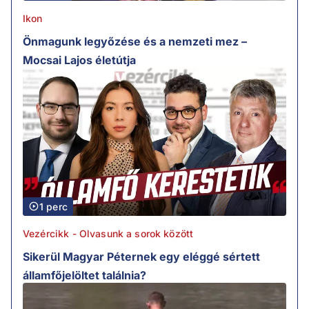
Ikon
Önmagunk legyőzése és a nemzeti mez –
Mocsai Lajos életútja
1 perc
Vezércikk - Olvasunk a sorok között
Sikerül Magyar Péternek egy eléggé sértett
államfőjelöltet találnia?