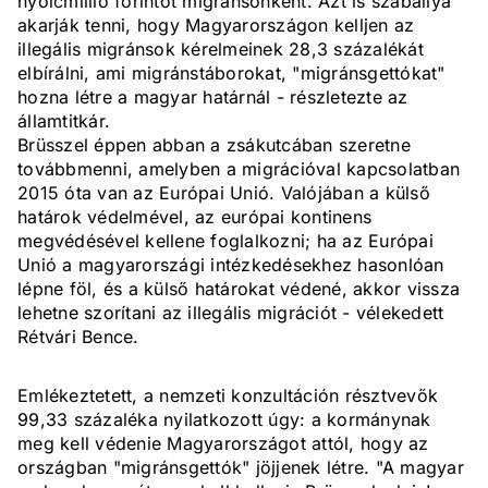
nyolcmillió forintot migránsonként. Azt is szabállyá
akarják tenni, hogy Magyarországon kelljen az
illegális migránsok kérelmeinek 28,3 százalékát
elbírálni, ami migránstáborokat, "migránsgettókat"
hozna létre a magyar határnál - részletezte az
államtitkár.
Brüsszel éppen abban a zsákutcában szeretne
továbbmenni, amelyben a migrációval kapcsolatban
2015 óta van az Európai Unió. Valójában a külső
határok védelmével, az európai kontinens
megvédésével kellene foglalkozni; ha az Európai
Unió a magyarországi intézkedésekhez hasonlóan
lépne föl, és a külső határokat védené, akkor vissza
lehetne szorítani az illegális migrációt - vélekedett
Rétvári Bence.
Emlékeztetett, a nemzeti konzultáción résztvevők
99,33 százaléka nyilatkozott úgy: a kormánynak
meg kell védenie Magyarországot attól, hogy az
országban "migránsgettók" jöjjenek létre. "A magyar