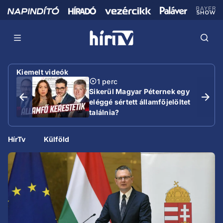
Kiemelt videók
1 perc
Sikerül Magyar Péternek egy
eléggé sértett államfőjelöltet
találnia?
HírTv
Külföld