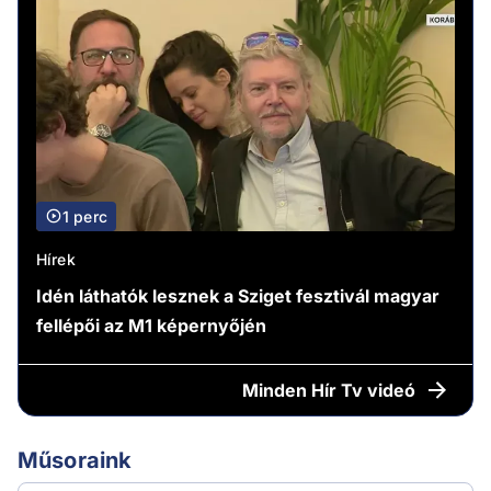
1 perc
Hírek
Idén láthatók lesznek a Sziget fesztivál magyar
fellépői az M1 képernyőjén
Minden
Hír Tv videó
Műsoraink