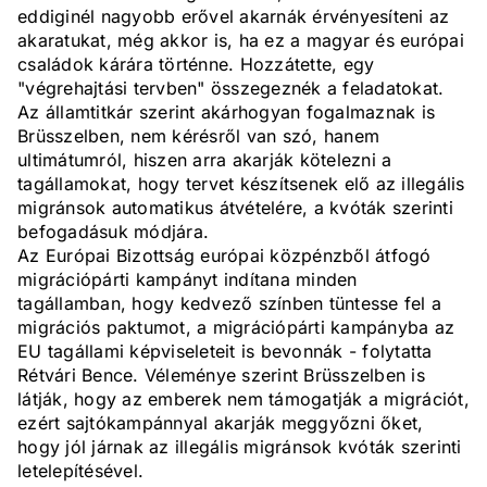
eddiginél nagyobb erővel akarnák érvényesíteni az
akaratukat, még akkor is, ha ez a magyar és európai
családok kárára történne. Hozzátette, egy
"végrehajtási tervben" összegeznék a feladatokat.
Az államtitkár szerint akárhogyan fogalmaznak is
Brüsszelben, nem kérésről van szó, hanem
ultimátumról, hiszen arra akarják kötelezni a
tagállamokat, hogy tervet készítsenek elő az illegális
migránsok automatikus átvételére, a kvóták szerinti
befogadásuk módjára.
Az Európai Bizottság európai közpénzből átfogó
migrációpárti kampányt indítana minden
tagállamban, hogy kedvező színben tüntesse fel a
migrációs paktumot, a migrációpárti kampányba az
EU tagállami képviseleteit is bevonnák - folytatta
Rétvári Bence. Véleménye szerint Brüsszelben is
látják, hogy az emberek nem támogatják a migrációt,
ezért sajtókampánnyal akarják meggyőzni őket,
hogy jól járnak az illegális migránsok kvóták szerinti
letelepítésével.