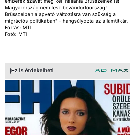
emberek szavát meg kell hallania Brüsszelnek is!
Magyarország nem lesz bevándorlóország!
Brüsszelben alapvető változásra van szükség a
migrációs politikában" - hangsúlyozta az államtitkár.
Forrás: MTI
Fotó: MTI