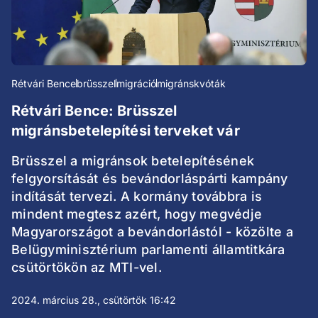
Rétvári Bence
brüsszel
migráció
migránskvóták
Rétvári Bence: Brüsszel
migránsbetelepítési terveket vár
Brüsszel a migránsok betelepítésének
felgyorsítását és bevándorláspárti kampány
indítását tervezi. A kormány továbbra is
mindent megtesz azért, hogy megvédje
Magyarországot a bevándorlástól - közölte a
Belügyminisztérium parlamenti államtitkára
csütörtökön az MTI-vel.
2024. március 28., csütörtök 16:42