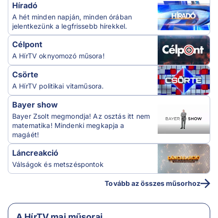
Híradó
A hét minden napján, minden órában
jelentkezünk a legfrissebb hírekkel.
Célpont
A HírTV oknyomozó műsora!
Csörte
A HírTV politikai vitaműsora.
Bayer show
Bayer Zsolt megmondja! Az osztás itt nem
matematika! Mindenki megkapja a
magáét!
Láncreakció
Válságok és metszéspontok
Tovább az összes műsorhoz
A HírTV mai műsorai