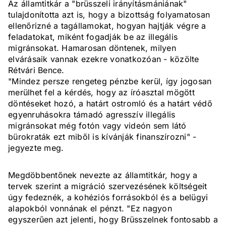
Az államtitkár a "brüsszeli irányításmániának"
tulajdonította azt is, hogy a bizottság folyamatosan
ellenőrizné a tagállamokat, hogyan hajtják végre a
feladatokat, miként fogadják be az illegális
migránsokat. Hamarosan döntenek, milyen
elvárásaik vannak ezekre vonatkozóan - közölte
Rétvári Bence.
"Mindez persze rengeteg pénzbe kerül, így jogosan
merülhet fel a kérdés, hogy az íróasztal mögött
döntéseket hozó, a határt ostromló és a határt védő
egyenruhásokra támadó agresszív illegális
migránsokat még fotón vagy videón sem látó
bürokraták ezt miből is kívánják finanszírozni" -
jegyezte meg.
Megdöbbentőnek nevezte az államtitkár, hogy a
tervek szerint a migráció szervezésének költségeit
úgy fedeznék, a kohéziós forrásokból és a belügyi
alapokból vonnának el pénzt. "Ez nagyon
egyszerűen azt jelenti, hogy Brüsszelnek fontosabb a