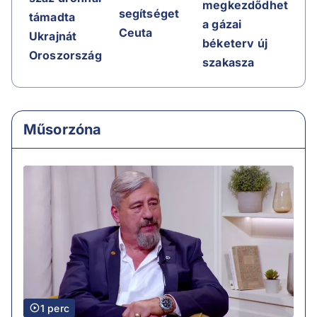
megkezdődhet
segítséget
támadta
a gázai
Ceuta
Ukrajnát
béketerv új
Oroszország
szakasza
Műsorzóna
1 perc