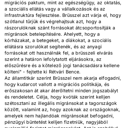
migrációs paktum, mint az egészségügy, az oktatás,
a szociális ellátás vagy a vállalkozások és az
infrastruktúra fejlesztése. Brüsszel azt várja el, hogy
szótlanul tűrjük és végrehajtsuk azt, hogy a
rászorulóknak szánt forrásokat átcsoportosítják a
migránsok betelepítésére. Ahelyett, hogy a
kórházakat, a betegeket, a diákokat, a szociális
ellátásra szorulókat segítenék, és az anyagi
forrásokat ott használnák fel, a brüsszeli elvárás
szerint a határon lefolytatott eljárásokra, az
előszűrésre és a kötelező jogi tanácsadásra kellene
költeni" - fejtette ki Rétvári Bence.
Az államtitkár szerint Brüsszel nem akarja elfogadni,
hogy kudarcot vallott a migrációs politikája, és
erőszakosan át akar áterőltetni minden jogszabályt
és rendeletet. Célja, hogy kvóták szerint kelljen
szétosztani az illegális migránsokat a tagországok
között, valamint az, hogy azoknak az országoknak,
amelyek nem hajlandóak migránsokat befogadni,
pénzügyi büntetést kelljen fizetniük, nagyjából