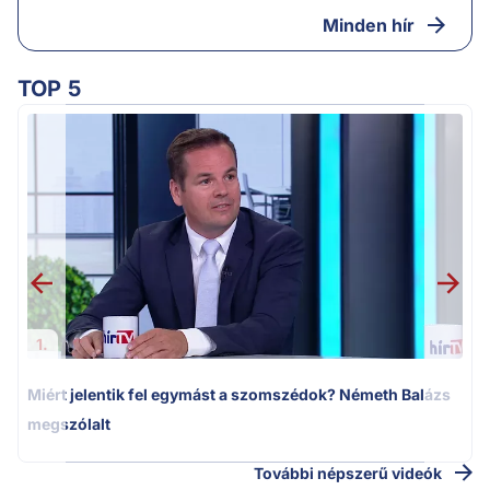
Minden hír
TOP 5
M
k
1.
Miért jelentik fel egymást a szomszédok? Németh Balázs
megszólalt
További népszerű videók