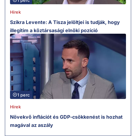
1 perc
Hírek
Szikra Levente: A Tisza jelöltjei is tudják, hogy
illegitim a köztársasági elnöki pozíció
1 perc
Hírek
Növekvő inflációt és GDP-csökkenést is hozhat
magával az aszály