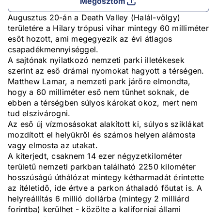
Megosztom
Augusztus 20-án a Death Valley (Halál-völgy)
területére a Hilary trópusi vihar mintegy 60 milliméter
esőt hozott, ami megegyezik az évi átlagos
csapadékmennyiséggel.
A sajtónak nyilatkozó nemzeti parki illetékesek
szerint az eső drámai nyomokat hagyott a térségen.
Matthew Lamar, a nemzeti park járőre elmondta,
hogy a 60 milliméter eső nem tűnhet soknak, de
ebben a térségben súlyos károkat okoz, mert nem
tud elszivárogni.
Az eső új vízmosásokat alakított ki, súlyos sziklákat
mozdított el helyükről és számos helyen alámosta
vagy elmosta az utakat.
A kiterjedt, csaknem 14 ezer négyzetkilométer
területű nemzeti parkban található 2250 kilométer
hosszúságú úthálózat mintegy kétharmadát érintette
az ítéletidő, ide értve a parkon áthaladó főutat is. A
helyreállítás 6 millió dollárba (mintegy 2 milliárd
forintba) kerülhet - közölte a kaliforniai állami