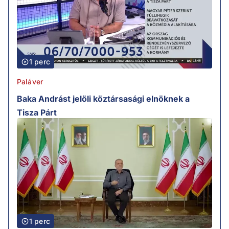
1 perc
Paláver
Baka Andrást jelöli köztársasági elnöknek a
Tisza Párt
1 perc