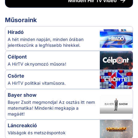
Minden
Hír Tv videó
Műsoraink
Híradó
A hét minden napján, minden órában
jelentkezünk a legfrissebb hírekkel.
Célpont
A HírTV oknyomozó műsora!
Csörte
A HírTV politikai vitaműsora.
Bayer show
Bayer Zsolt megmondja! Az osztás itt nem
matematika! Mindenki megkapja a
magáét!
Láncreakció
Válságok és metszéspontok