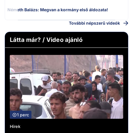
Németh Balázs: Megvan a kormány első áldozata!
H
További népszerű videók
Látta már? / Video ajánló
1 perc
Hírek