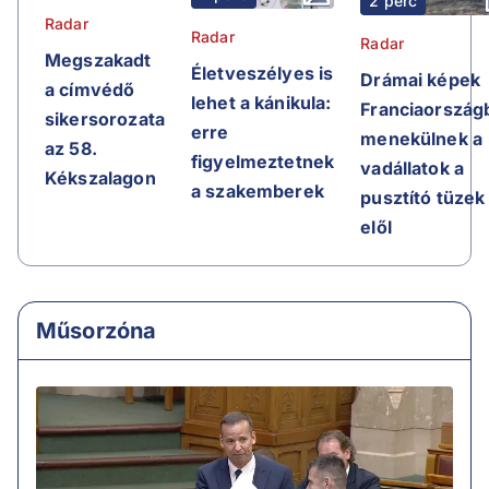
2 perc
Radar
Radar
Radar
Megszakadt
Életveszélyes is
Drámai képek
a címvédő
lehet a kánikula:
Franciaországb
sikersorozata
erre
menekülnek a
az 58.
figyelmeztetnek
vadállatok a
Kékszalagon
a szakemberek
pusztító tüzek
elől
Műsorzóna