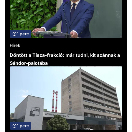
1 perc
Hírek
Döntött a Tisza-frakció: már tudni, kit szánnak a
Sándor-palotába
1 perc