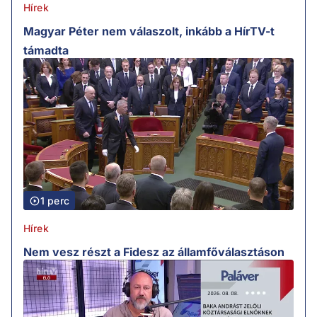
Hírek
Magyar Péter nem válaszolt, inkább a HírTV-t
támadta
1 perc
Hírek
Nem vesz részt a Fidesz az államfőválasztáson