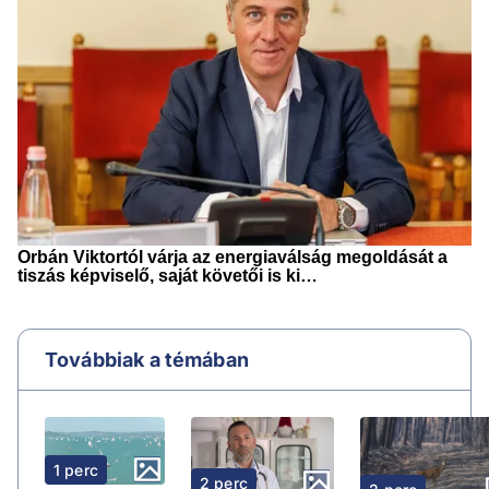
Továbbiak a témában
1 perc
2 perc