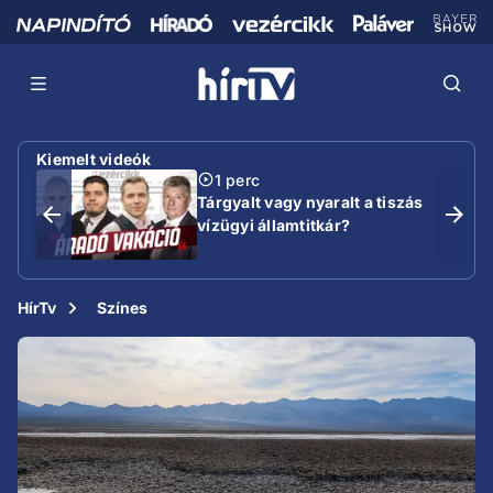
Kiemelt videók
1 perc
Tárgyalt vagy nyaralt a tiszás
vízügyi államtitkár?
HírTv
Színes