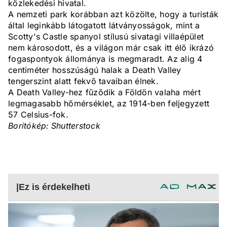
közlekedési hivatal.
A nemzeti park korábban azt közölte, hogy a turisták
által leginkább látogatott látványosságok, mint a
Scotty's Castle spanyol stílusú sivatagi villaépület
nem károsodott, és a világon már csak itt élő ikrázó
fogaspontyok állománya is megmaradt. Az alig 4
centiméter hosszúságú halak a Death Valley
tengerszint alatt fekvő tavaiban élnek.
A Death Valley-hez fűződik a Földön valaha mért
legmagasabb hőmérséklet, az 1914-ben feljegyzett
57 Celsius-fok.
Borítókép: Shutterstock