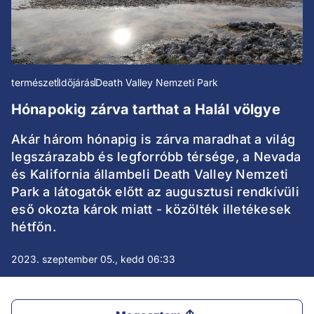
természet
Időjárás
Death Valley Nemzeti Park
Hónapokig zárva tarthat a Halál völgye
Akár három hónapig is zárva maradhat a világ
legszárazabb és legforróbb térsége, a Nevada
és Kalifornia állambeli Death Valley Nemzeti
Park a látogatók előtt az augusztusi rendkívüli
eső okozta károk miatt - közölték illetékesek
hétfőn.
2023. szeptember 05., kedd 06:33