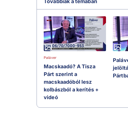
Továbbiak a témában
Paláver
Paláve
Macskaadó? A Tisza
jelölt
Párt szerint a
Pártb
macskaadóból lesz
kolbászból a kerítés +
videó