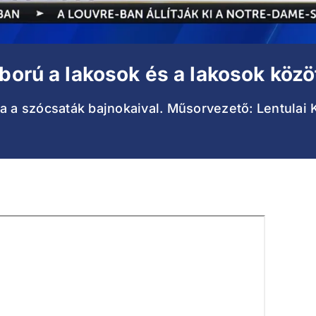
áború a lakosok és a lakosok köz
a a szócsaták bajnokaival. Műsorvezető: Lentulai K