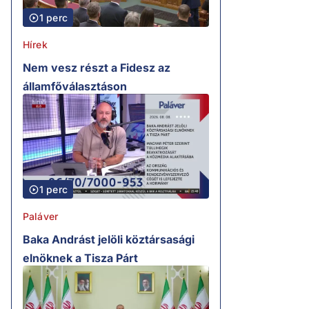
1 perc
Hírek
Nem vesz részt a Fidesz az
államfőválasztáson
1 perc
Paláver
Baka Andrást jelöli köztársasági
elnöknek a Tisza Párt