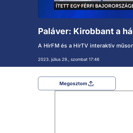
Paláver: Kirobbant a h
A HírFM és a HírTV interaktív műsor
2023. július 29., szombat 17:46
Megosztom