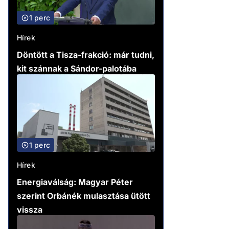
1 perc
Hírek
Döntött a Tisza-frakció: már tudni,
kit szánnak a Sándor-palotába
1 perc
Hírek
Energiaválság: Magyar Péter
szerint Orbánék mulasztása ütött
vissza