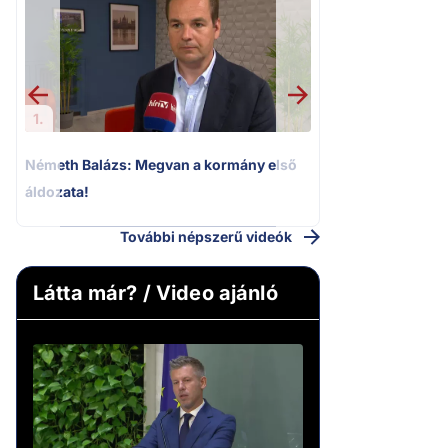
Kioktató hangne
Magyar Péter a vá
riportere felé
1.
Németh Balázs: Megvan a kormány első
áldozata!
További népszerű videók
Látta már? / Video ajánló