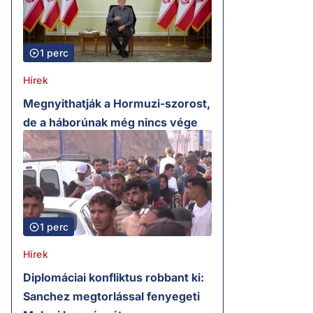
1 perc
Hírek
Megnyithatják a Hormuzi-szorost,
de a háborúnak még nincs vége
1 perc
Hírek
Diplomáciai konfliktus robbant ki:
Sanchez megtorlással fenyegeti