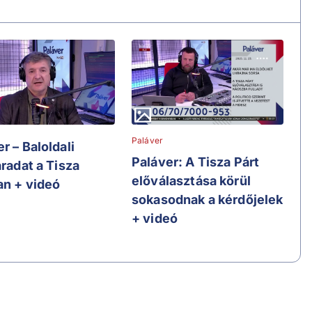
Paláver
r – Baloldali
Paláver: A Tisza Párt
áradat a Tisza
előválasztása körül
an + videó
sokasodnak a kérdőjelek
+ videó