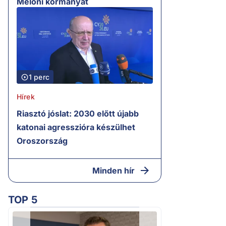
Meloni kormányát
1 perc
Hírek
Riasztó jóslat: 2030 előtt újabb
katonai agresszióra készülhet
Oroszország
Minden hír
TOP 5
2.