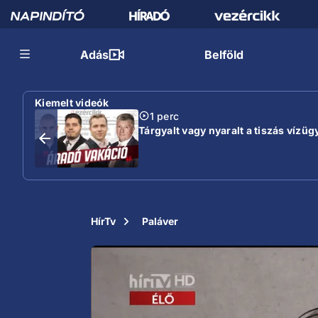
Adás
Belföld
Kiemelt videók
1 perc
Tárgyalt vagy nyaralt a tiszás vízügy
HírTv
Paláver