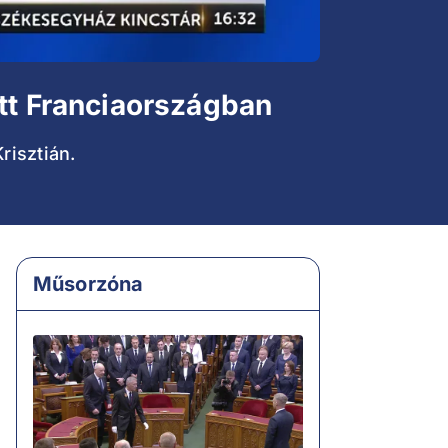
ött Franciaországban
risztián.
Műsorzóna