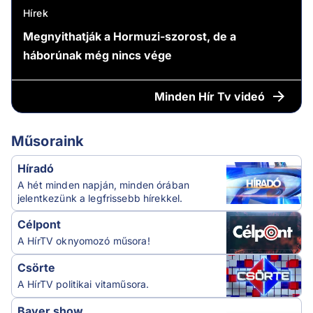
Hírek
Megnyithatják a Hormuzi-szorost, de a
háborúnak még nincs vége
Minden
Hír Tv videó
Műsoraink
Híradó
A hét minden napján, minden órában
jelentkezünk a legfrissebb hírekkel.
Célpont
A HírTV oknyomozó műsora!
Csörte
A HírTV politikai vitaműsora.
Bayer show