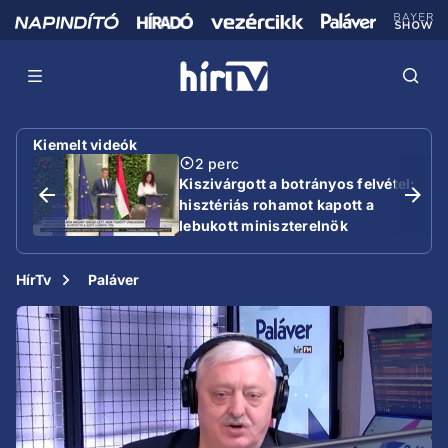
Kiemelt videók
2 perc
Kiszivárgott a botrányos felvétel:
hisztériás rohamot kapott a
lebukott miniszterelnök
HírTv
Paláver