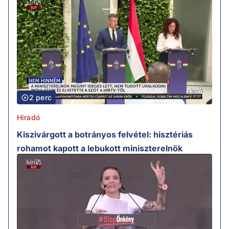
2 perc
Híradó
Kiszivárgott a botrányos felvétel: hisztériás
rohamot kapott a lebukott miniszterelnök