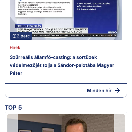
2 perc
Hírek
Szürreális államfő-casting: a sortüzek
védelmezőjét tolja a Sándor-palotába Magyar
Péter
Minden hír
TOP 5
H