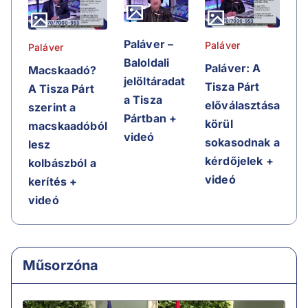
Paláver –
Paláver
Paláver
Baloldali
Paláver: A
Macskaadó?
jelöltáradat
Tisza Párt
A Tisza Párt
a Tisza
előválasztása
szerint a
Pártban +
körül
macskaadóból
videó
sokasodnak a
lesz
kérdőjelek +
kolbászból a
videó
kerítés +
videó
Műsorzóna