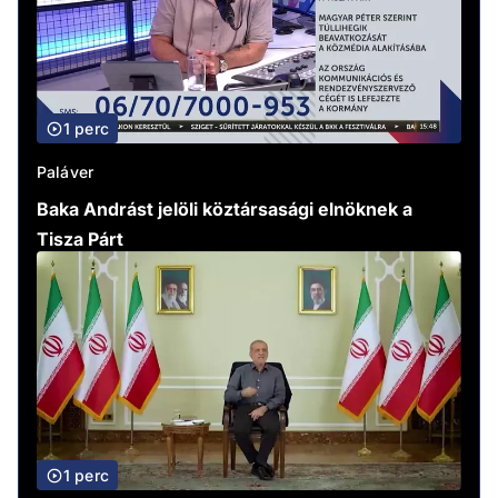
1 perc
Paláver
Baka Andrást jelöli köztársasági elnöknek a
Tisza Párt
1 perc