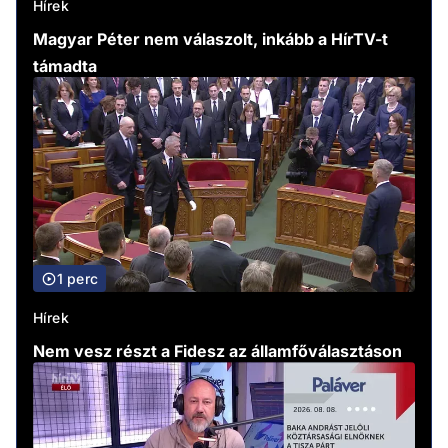
Hírek
Magyar Péter nem válaszolt, inkább a HírTV-t
támadta
1 perc
Hírek
Nem vesz részt a Fidesz az államfőválasztáson