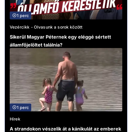
1 perc
Vezércikk - Olvasunk a sorok között
Sikerül Magyar Péternek egy eléggé sértett
államfőjelöltet találnia?
1 perc
Hírek
A strandokon vészelik át a kánikulát az emberek