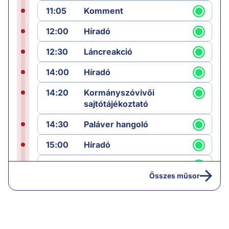
11:05
Komment
12:00
Híradó
12:30
Láncreakció
14:00
Híradó
14:20
Kormányszóvivői
sajtótájékoztató
14:30
Paláver hangoló
15:00
Híradó
15:30
Paláver
Összes műsor
17:00
Hírek
19:00
Hírek
19:05
Komment