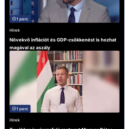
1 perc
Hírek
Növekvő inflációt és GDP-csökkenést is hozhat
magával az aszály
1 perc
Hírek