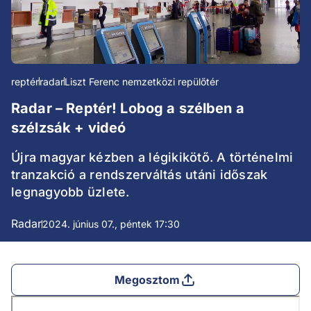
reptér
radar
Liszt Ferenc nemzetközi repülőtér
Radar – Reptér! Lobog a szélben a
szélzsák + videó
Újra magyar kézben a légikikötő. A történelmi
tranzakció a rendszerváltás utáni időszak
legnagyobb üzlete.
Radar
2024. június 07., péntek 17:30
Megosztom