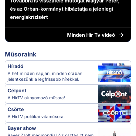
Továbbra is visszafelé mutogat Magyar Péter,
és az Orbán-kormányt hibáztatja a jelenlegi
energiakrízisért
Minden
Hír Tv videó
Műsoraink
Híradó
A hét minden napján, minden órában
jelentkezünk a legfrissebb hírekkel.
Célpont
A HírTV oknyomozó műsora!
Csörte
A HírTV politikai vitaműsora.
Bayer show
Bayer Zsolt megmondja! Az osztás itt nem