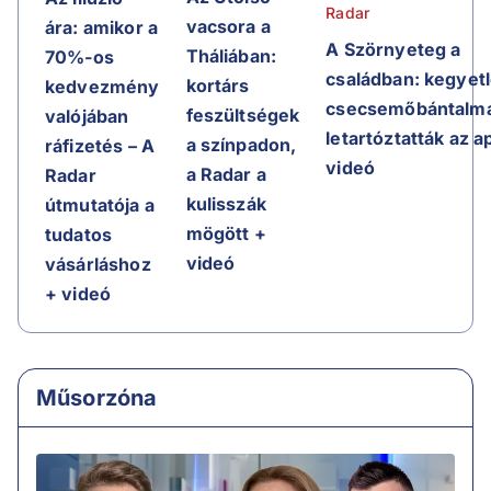
Radar
vacsora a
ára: amikor a
A Szörnyeteg a
Tháliában:
70%-os
családban: kegyet
kortárs
kedvezmény
csecsemőbántalma
feszültségek
valójában
letartóztatták az a
a színpadon,
ráfizetés – A
videó
a Radar a
Radar
kulisszák
útmutatója a
mögött +
tudatos
videó
vásárláshoz
+ videó
Műsorzóna