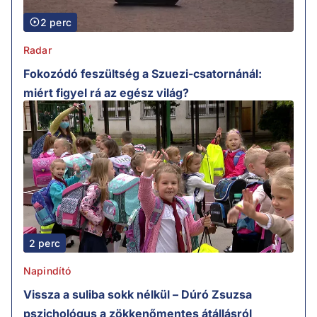
2 perc
Radar
Fokozódó feszültség a Szuezi-csatornánál:
miért figyel rá az egész világ?
2 perc
Napindító
Vissza a suliba sokk nélkül – Dúró Zsuzsa
pszichológus a zökkenőmentes átállásról