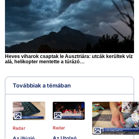
Továbbiak a témában
Radar
Radar
Az Utolsó
Az illúzió