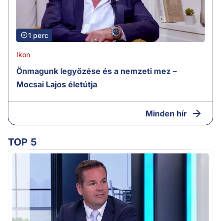
1 perc
Ikon
Önmagunk legyőzése és a nemzeti mez –
Mocsai Lajos életútja
Minden hír
TOP 5
M
k