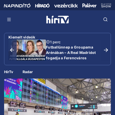
Kiemelt videók
1 perc
Futballünnep a Groupama
Arénában – A Real Madridot
fogadja a Ferencváros
HírTv
Radar