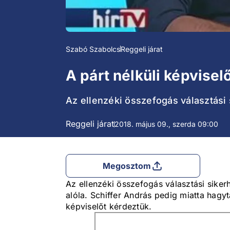
Szabó Szabolcs
Reggeli járat
A párt nélküli képvisel
Az ellenzéki összefogás választási s
Reggeli járat
2018. május 09., szerda 09:00
Megosztom
Az ellenzéki összefogás választási sikerh
alóla. Schiffer András pedig miatta hagy
képviselőt kérdeztük.