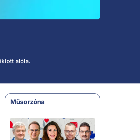
klott alóla.
Műsorzóna