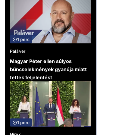
1 perc
Paláver
Magyar Péter ellen súlyos
bűncselekmények gyanúja miatt
tettek feljelentést
1 perc
Hírek