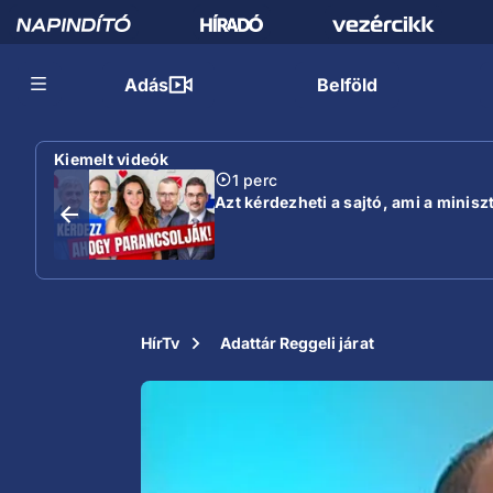
Adás
Belföld
Kiemelt videók
1 perc
Azt kérdezheti a sajtó, ami a minisz
HírTv
Adattár Reggeli járat