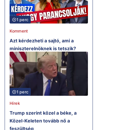
1 perc
Komment
Azt kérdezheti a sajtó, ami a
miniszterelnöknek is tetszik?
1 perc
Hírek
Trump szerint közel a béke, a
Közel-Keleten tovább nő a
feszültség