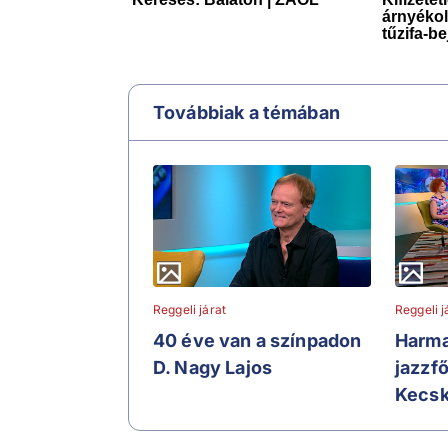
Továbbiak a témában
Reggeli járat
Reggeli j
40 éve van a színpadon
Harma
D. Nagy Lajos
jazzf
Kecs