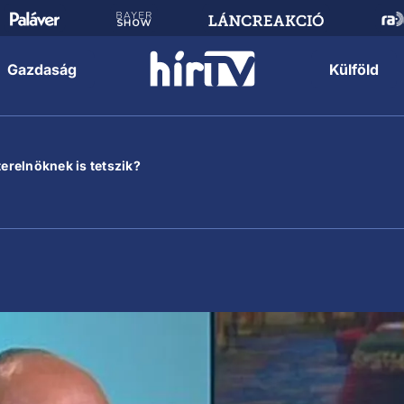
Gazdaság
Külföld
terelnöknek is tetszik?