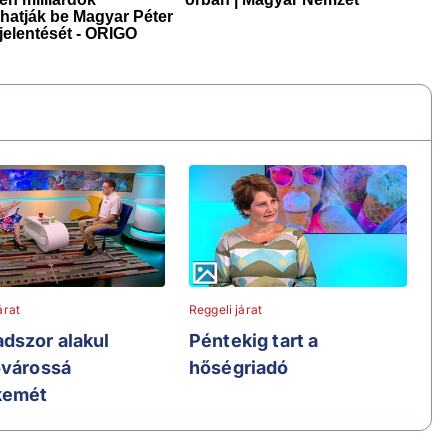
árat
Reggeli járat
dszor alakul
Péntekig tart a
ővárossá
hőségriadó
kemét