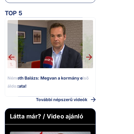
TOP 5
2.
„Ez az ügy nem 
következmények né
Magyar Pétert
1.
Németh Balázs: Megvan a kormány első
áldozata!
További népszerű videók
Látta már? / Video ajánló