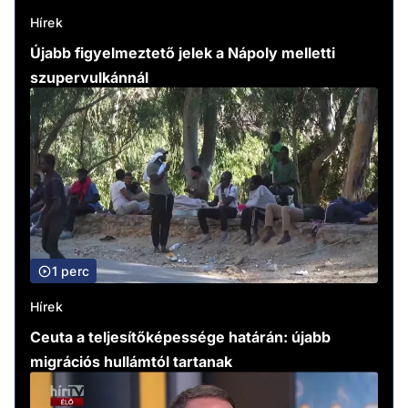
Hírek
Újabb figyelmeztető jelek a Nápoly melletti
szupervulkánnál
1 perc
Hírek
Ceuta a teljesítőképessége határán: újabb
migrációs hullámtól tartanak