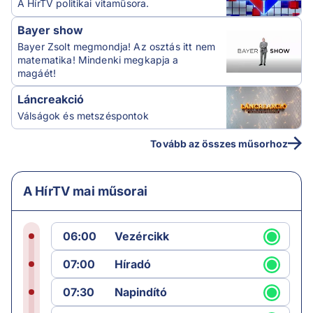
A HírTV politikai vitaműsora.
Bayer show
Bayer Zsolt megmondja! Az osztás itt nem
matematika! Mindenki megkapja a
magáét!
Láncreakció
Válságok és metszéspontok
Tovább az összes műsorhoz
A HírTV mai műsorai
06:00
Vezércikk
07:00
Híradó
07:30
Napindító