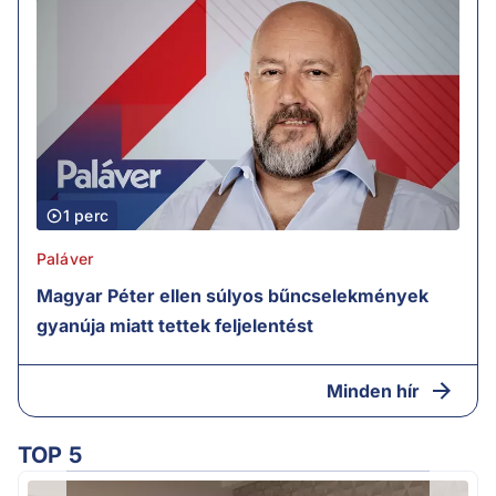
1 perc
Paláver
Magyar Péter ellen súlyos bűncselekmények
gyanúja miatt tettek feljelentést
Minden hír
TOP 5