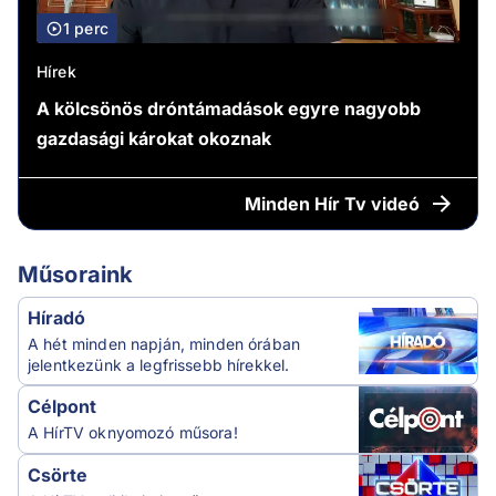
1 perc
Hírek
A kölcsönös dróntámadások egyre nagyobb
gazdasági károkat okoznak
Minden
Hír Tv videó
Műsoraink
Híradó
A hét minden napján, minden órában
jelentkezünk a legfrissebb hírekkel.
Célpont
A HírTV oknyomozó műsora!
Csörte