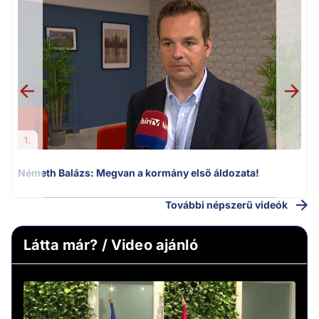
F
1.
Németh Balázs: Megvan a kormány első áldozata!
További népszerű videók
Látta már? / Video ajánló