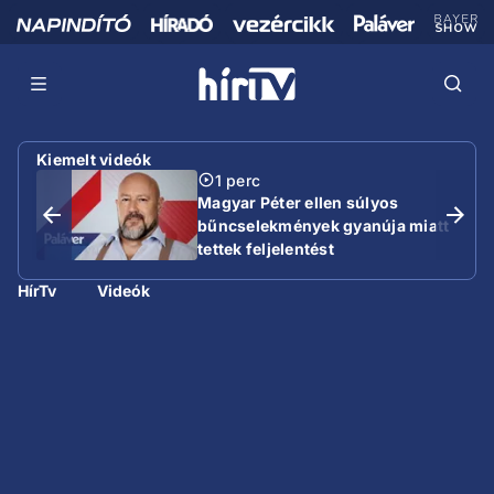
Kiemelt videók
1 perc
Magyar Péter ellen súlyos
bűncselekmények gyanúja miatt
tettek feljelentést
HírTv
Videók