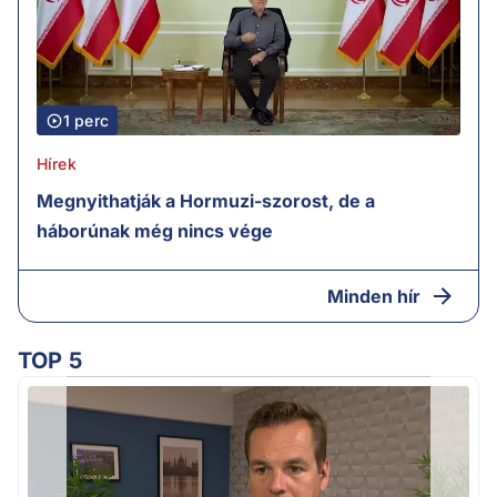
1 perc
Hírek
Megnyithatják a Hormuzi-szorost, de a
háborúnak még nincs vége
Minden hír
TOP 5
v