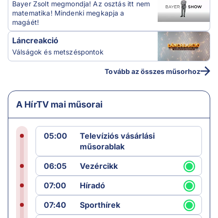
Bayer Zsolt megmondja! Az osztás itt nem
matematika! Mindenki megkapja a
magáét!
Láncreakció
Válságok és metszéspontok
Tovább az összes műsorhoz
A HírTV mai műsorai
05:00
Televíziós vásárlási
műsorablak
06:05
Vezércikk
07:00
Híradó
07:40
Sporthírek