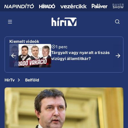
Kiemelt videók
1 perc
Tárgyalt vagy nyaralt a tiszás
vízügyi államtitkár?
HírTv
Belföld