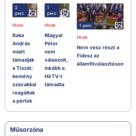
2
1
perc
perc
Hírek
Hírek
1 perc
Baka
Magyar
Hírek
András
Péter
Nem vesz részt a
miatt
nem
Fidesz az
támadják
válaszolt,
államfőválasztáson
a Tiszát:
inkább a
kemény
HírTV-t
szavakkal
támadta
reagáltak
a pártok
Műsorzóna