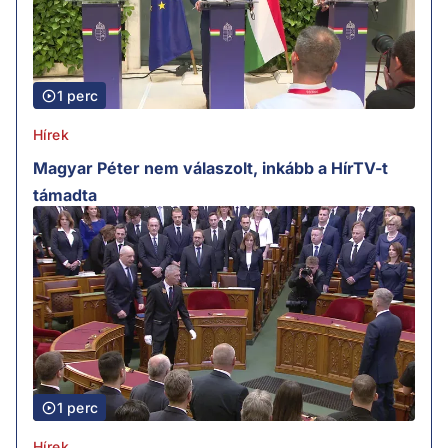
1 perc
Hírek
Magyar Péter nem válaszolt, inkább a HírTV-t
támadta
1 perc
Hírek