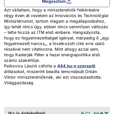
Megosztom
Azt vállaltam, hogy a miniszterelnök felkérésére
négy éven át vezetem az Innovációs és Technológiai
Minisztériumot, tartom magam a megállapodáshoz,
így tehát nincs ügy, ebben nincs semmilyen változás
– tette hozzá az ITM első embere. Hangsúlyozta,
hogy ez fegyelmezettséget igényel, márpedig ő „egy
fegyelmezett harcos„, a hivatkozott cikk erre utaló
részével nem vitatkozna. Mint ahogy azzal sem,
hogy Kaderják Péter a hazai energiapolitika első
számú szakértője.
Palkovics László cáfolta a
444.hu-n szereplő
állításokat, miszerint beadta lemondását Orbán
Viktor miniszterelnöknek, aki ezt visszautasította.
VIlággazdaság