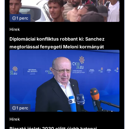
1 perc
Hírek
Diplomáciai konfliktus robbant ki: Sanchez
megtorlással fenyegeti Meloni kormányát
1 perc
Hírek
Riasztó jóslat: 2030 előtt újabb katonai