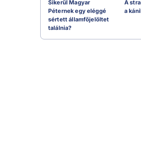
Sikerül Magyar
A str
Péternek egy eléggé
a kán
sértett államfőjelöltet
találnia?