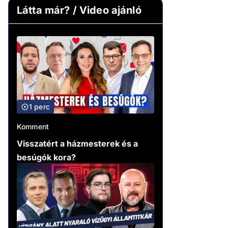
Látta már? / Video ajánló
1 perc
Komment
Visszatért a házmesterek és a
besúgók kora?