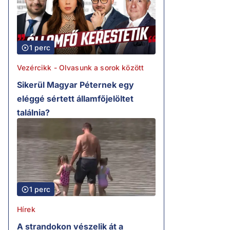
1 perc
Vezércikk - Olvasunk a sorok között
Sikerül Magyar Péternek egy
eléggé sértett államfőjelöltet
találnia?
1 perc
Hírek
A strandokon vészelik át a