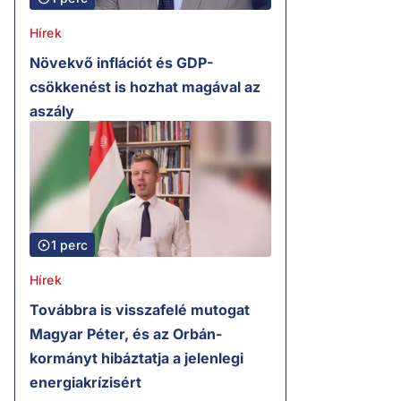
Hírek
Növekvő inflációt és GDP-
csökkenést is hozhat magával az
aszály
1 perc
Hírek
Továbbra is visszafelé mutogat
Magyar Péter, és az Orbán-
kormányt hibáztatja a jelenlegi
energiakrízisért