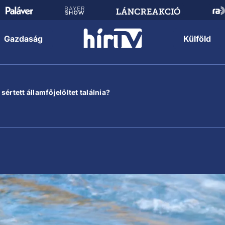
Gazdaság
Külföld
értett államfőjelöltet találnia?