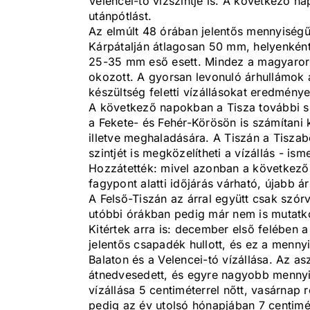
Velencei-tó vízszintje is. A következő 
utánpótlást.
Az elmúlt 48 órában jelentős mennyiségű 
Kárpátalján átlagosan 50 mm, helyenként
25-35 mm eső esett. Mindez a magyaror
okozott. A gyorsan levonuló árhullámok 
készültség feletti vízállásokat eredménye
A következő napokban a Tisza további s
a Fekete- és Fehér-Körösön is számítani k
illetve meghaladására. A Tiszán a Tisza
szintjét is megközelítheti a vízállás - isme
Hozzátették: mivel azonban a következő
fagypont alatti időjárás várható, újabb á
A Felső-Tiszán az árral együtt csak szó
utóbbi órákban pedig már nem is mutatk
Kitértek arra is: december első felében 
jelentős csapadék hullott, és ez a menn
Balaton és a Velencei-tó vízállása. Az aszá
átnedvesedett, és egyre nagyobb mennyisé
vízállása 5 centiméterrel nőtt, vasárnap 
pedig az év utolsó hónapjában 7 centimé