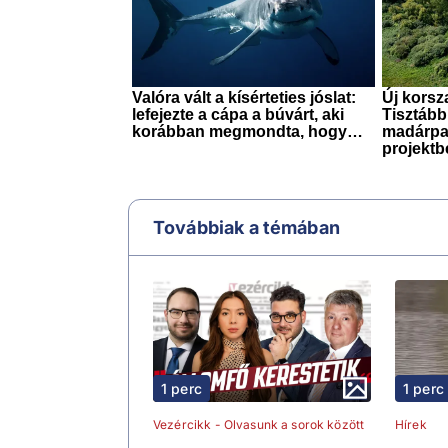
Továbbiak a témában
1 perc
1 perc
Vezércikk - Olvasunk a sorok között
Hírek