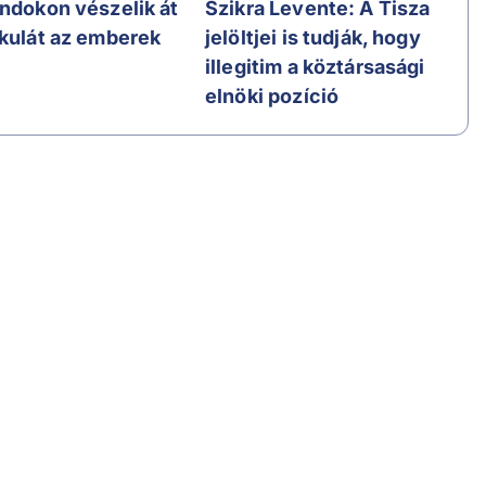
andokon vészelik át
Szikra Levente: A Tisza
ikulát az emberek
jelöltjei is tudják, hogy
illegitim a köztársasági
elnöki pozíció