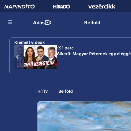
Adás
Belföld
Kiemelt videók
1 perc
Sikerül Magyar Péternek egy eléggé s
HírTv
Belföld