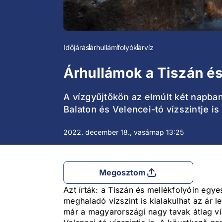
Időjárás
árhullám
folyók
árvíz
Árhullámok a Tiszán és
A vízgyűjtőkön az elmúlt két napban
Balaton és Velencei-tó vízszintje i
2022. december 18., vasárnap 13:25
Megosztom
Azt írták: a Tiszán és mellékfolyóin egy
meghaladó vízszint is kialakulhat az ár
már a magyarországi nagy tavak átlag ví