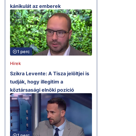
kánikulát az emberek
1 perc
Hírek
Szikra Levente: A Tisza jelöltjei is
tudják, hogy illegitim a
köztársasági elnöki pozíció
1 perc