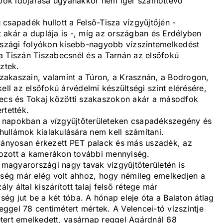
napok időjárása ugyanakkor nem ígér számottevő
csapadék hullott a Felső-Tisza vízgyűjtőjén -
 akár a duplája is -, míg az országban és Erdélyben
szági folyókon kisebb-nagyobb vízszintemelkedést
a Tiszán Tiszabecsnél és a Tarnán az elsőfokú
ztek.
zakaszain, valamint a Túron, a Krasznán, a Bodrogon,
ell az elsőfokú árvédelmi készültségi szint elérésére,
becs és Tokaj közötti szakaszokon akár a másodfok
rtették.
 napokban a vízgyűjtőterületeken csapadékszegény és
rhullámok kialakulására nem kell számítani.
rványosan érkezett PET palack és más uszadék, az
ozott a kamerákon további mennyiség.
a magyarországi nagy tavak vízgyűjtőterületén is
yiség már elég volt ahhoz, hogy némileg emelkedjen a
ly által kiszárított talaj felső rétege már
g jut be a két tóba. A hónap eleje óta a Balaton átlag
reggel 78 centimétert mértek. A Velencei-tó vízszintje
tert emelkedett, vasárnap reggel Agárdnál 68