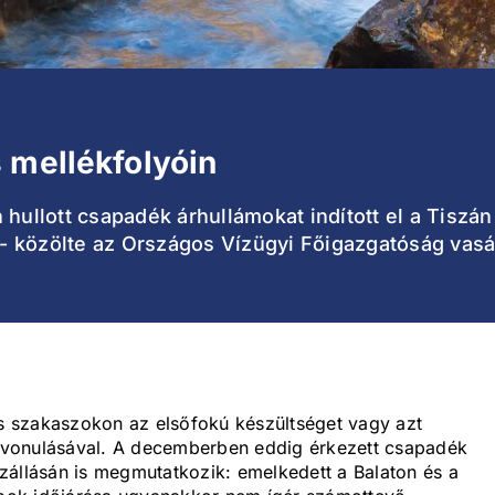
 mellékfolyóin
 hullott csapadék árhullámokat indított el a Tiszá
s - közölte az Országos Vízügyi Főigazgatóság vas
es szakaszokon az elsőfokú készültséget vagy azt
 levonulásával. A decemberben eddig érkezett csapadék
zállásán is megmutatkozik: emelkedett a Balaton és a