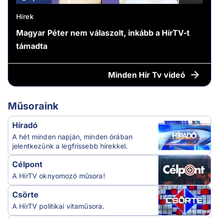
Hírek
Magyar Péter nem válaszolt, inkább a HírTV-t
támadta
Minden
Hír Tv videó
Műsoraink
Híradó
A hét minden napján, minden órában
jelentkezünk a legfrissebb hírekkel.
Célpont
A HírTV oknyomozó műsora!
Csörte
A HírTV politikai vitaműsora.