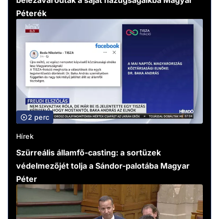
belezavarodtak a saját hazugságaikba Magyar
Péterék
2 perc
Hírek
Szürreális államfő-casting: a sortüzek
védelmezőjét tolja a Sándor-palotába Magyar
Péter