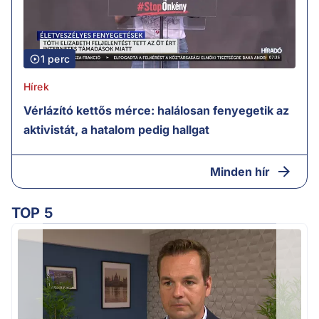
1 perc
Hírek
Vérlázító kettős mérce: halálosan fenyegetik az
aktivistát, a hatalom pedig hallgat
Minden hír
TOP 5
H