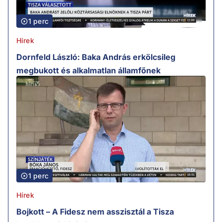
1 perc
Hírek
Dornfeld László: Baka András erkölcsileg
megbukott és alkalmatlan államfőnek
1 perc
Hírek
Bojkott – A Fidesz nem asszisztál a Tisza