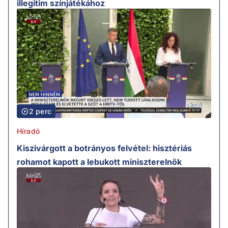
illegitim színjátékához
2 perc
Híradó
Kiszivárgott a botrányos felvétel: hisztériás
rohamot kapott a lebukott miniszterelnök