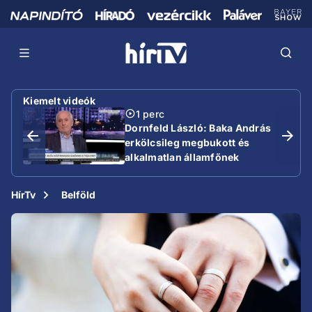
Kiemelt videók
1 perc
Dornfeld László: Baka András
erkölcsileg megbukott és
alkalmatlan államfőnek
HírTv
Belföld