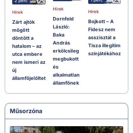
2 perc
Hírek
Hírek
Hírek
Dornfeld
Bojkott – A
Zárt ajtók
László:
Fidesz nem
mögött
Baka
asszisztál a
döntött a
András
Tisza illegitim
hatalom – az
erkölcsileg
színjátékához
utca embere
megbukott
nem ismeri az
és
új
alkalmatlan
államfőjelöltet
államfőnek
Műsorzóna