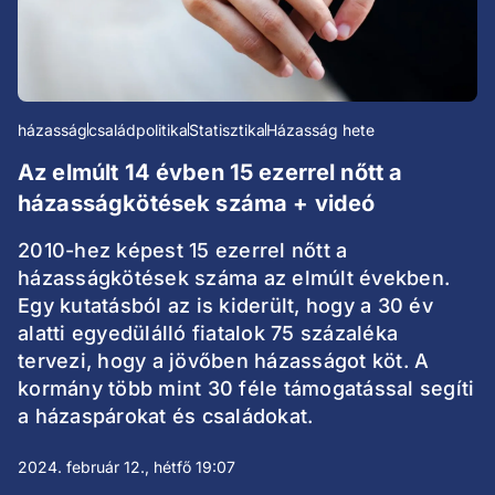
házasság
családpolitika
Statisztika
Házasság hete
Az elmúlt 14 évben 15 ezerrel nőtt a
házasságkötések száma + videó
2010-hez képest 15 ezerrel nőtt a
házasságkötések száma az elmúlt években.
Egy kutatásból az is kiderült, hogy a 30 év
alatti egyedülálló fiatalok 75 százaléka
tervezi, hogy a jövőben házasságot köt. A
kormány több mint 30 féle támogatással segíti
a házaspárokat és családokat.
2024. február 12., hétfő 19:07