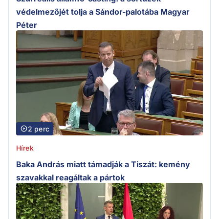
védelmezőjét tolja a Sándor-palotába Magyar
Péter
2 perc
Hírek
Baka András miatt támadják a Tiszát: kemény
szavakkal reagáltak a pártok