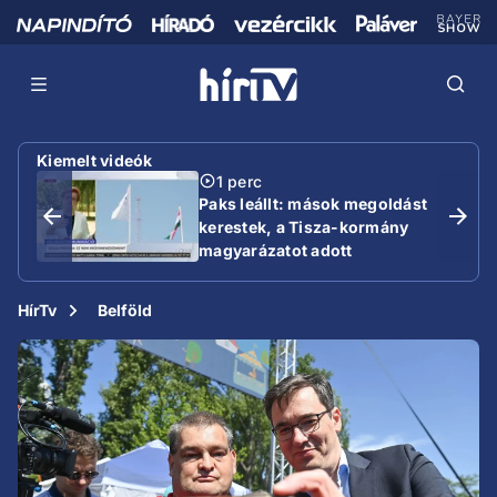
Kiemelt videók
1 perc
Paks leállt: mások megoldást
kerestek, a Tisza-kormány
magyarázatot adott
HírTv
Belföld