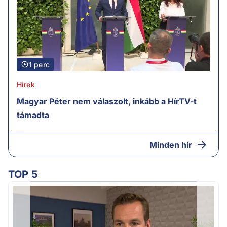
1 perc
Hírek
Magyar Péter nem válaszolt, inkább a HírTV-t
támadta
Minden hír
TOP 5
H