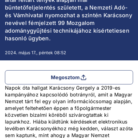
büntetőfeljelentés született, a Nemzeti Adó-
és Vámhivatal nyomozhat a szintén Karácsony
nevével fémjelzett 99 Mozgalom
adománygyűjtési technikájához kísértetiesen
hasonló ügyben.
2024. május 17., péntek 08:52
Megosztom
Napok óta hallgat Karácsony Gergely a 2019-es
kampányához kapcsolódó botrányról, amit a Magyar
Nemzet tárt fel egy olyan információcsomag alapján,
amelyet feltehetően éppen a főpolgármester
közvetlen bizalmi köréből szivárogtattak ki
lapunkhoz. Hiába küldtünk kérdéseket elektronikus
levélben Karácsonyékhoz még kedden, választ azóta
sem kaptunk, mint ahogy a Magyar Nemzet