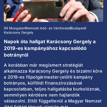
99 Mozgalom
Nemzeti Adó- és Vámhivatal
Budapest
Karácsony Gergely
Napok óta hallgat Karácsony Gergely a
2019-es kampányához kapcsolódó
botrányról
A korábban már megismert stratégiát
alkalmazza Karácsony Gergely és bizalmi köre
a 2019-es főpolgármester-jelölti kampány
botrányos, külföldi finanszírozásával
kapcsolatban, teljes hallgatásba burkolóznak,
semmilyen kérdésre nem hajlandók
válaszolni. Ettől függetlenül a Magyar Nemzet
által feltárt tények alapján már