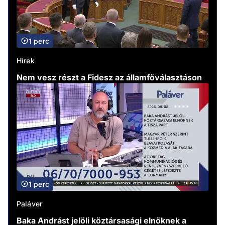
1 perc
Hírek
Nem vesz részt a Fidesz az államfőválasztáson
1 perc
Paláver
Baka Andrást jelöli köztársasági elnöknek a