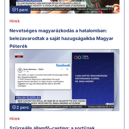
1 perc
Hírek
Nevetséges magyarázkodás a hatalomban:
belezavarodtak a saját hazugságaikba Magyar
Péterék
2 perc
Hírek
Szürreális államfő-casting: a sortüzek