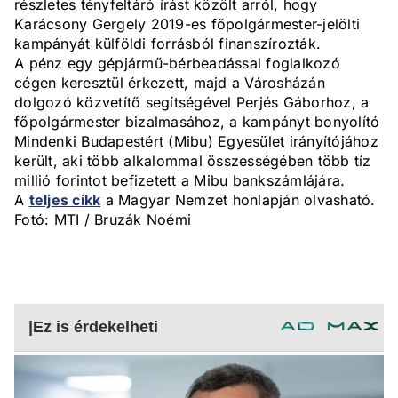
részletes tényfeltáró írást közölt arról, hogy
Karácsony Gergely 2019-es főpolgármester-jelölti
kampányát külföldi forrásból finanszírozták.
A pénz egy gépjármű-bérbeadással foglalkozó
cégen keresztül érkezett, majd a Városházán
dolgozó közvetítő segítségével Perjés Gáborhoz, a
főpolgármester bizalmasához, a kampányt bonyolító
Mindenki Budapestért (Mibu) Egyesület irányítójához
került, aki több alkalommal összességében több tíz
millió forintot befizetett a Mibu bankszámlájára.
A
teljes cikk
a Magyar Nemzet honlapján olvasható.
Fotó: MTI / Bruzák Noémi