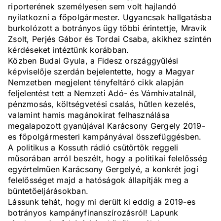
riporterének személyesen sem volt hajlandó
nyilatkozni a főpolgármester. Ugyancsak hallgatásba
burkolózott a botrányos ügy többi érintettje, Mravik
Zsolt, Perjés Gábor és Tordai Csaba, akikhez szintén
kérdéseket intéztünk korábban.
Közben Budai Gyula, a Fidesz országgyűlési
képviselője szerdán bejelentette, hogy a Magyar
Nemzetben megjelent tényfeltáró cikk alapján
feljelentést tett a Nemzeti Adó- és Vámhivatalnál,
pénzmosás, költségvetési csalás, hűtlen kezelés,
valamint hamis magánokirat felhasználása
megalapozott gyanújával Karácsony Gergely 2019-
es főpolgármesteri kampányával összefüggésben.
A politikus a Kossuth rádió csütörtök reggeli
műsorában arról beszélt, hogy a politikai felelősség
egyértelműen Karácsony Gergelyé, a konkrét jogi
felelősséget majd a hatóságok állapítják meg a
büntetőeljárásokban.
Lássunk tehát, hogy mi derült ki eddig a 2019-es
botrányos kampányfinanszírozásról! Lapunk