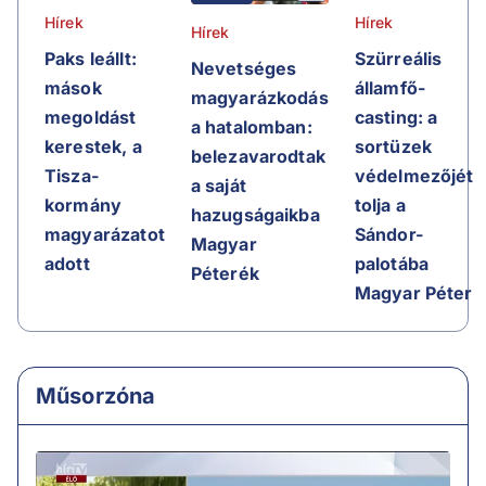
Hírek
Hírek
Hírek
Szürreális
Paks leállt:
Nevetséges
államfő-
mások
magyarázkodás
casting: a
megoldást
a hatalomban:
sortüzek
kerestek, a
belezavarodtak
védelmezőjét
Tisza-
a saját
tolja a
kormány
hazugságaikba
Sándor-
magyarázatot
Magyar
palotába
adott
Péterék
Magyar Péter
Műsorzóna