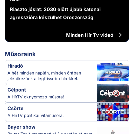
Riasztó jóslat: 2030 előtt újabb katonai
agresszióra készülhet Oroszország
Minden
Hír Tv videó
Műsoraink
Híradó
A hét minden napján, minden órában
jelentkezünk a legfrissebb hírekkel.
Célpont
A HírTV oknyomozó műsora!
Csörte
A HírTV politikai vitaműsora.
Bayer show
Bayer Zsolt megmondja! Az osztás itt nem