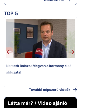
TOP 5
1.
2.
Németh Balázs: Megvan a kormány első
Kioktató hangne
áldozata!
Magyar Péter a vá
riportere felé
További népszerű videók
Látta már? / Video ajánló