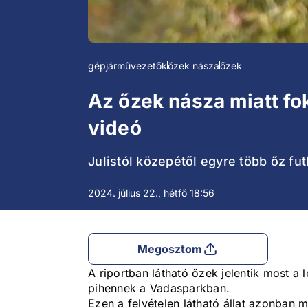
gépjárművezetők
őzek násza
őzek
Az őzek násza miatt fo
videó
Julistól közepétől egyre több őz fu
2024. július 22., hétfő 18:56
Megosztom
A riportban látható őzek jelentik most 
pihennek a Vadasparkban.
Ezen a felvételen látható állat azonban 