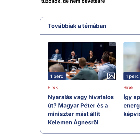
Továbbiak a témában
1 perc
1 perc
Hírek
Hírek
Nyaralás vagy hivatalos
Így s
út? Magyar Péter és a
energ
miniszter mást állít
képvi
Kelemen Ágnesről