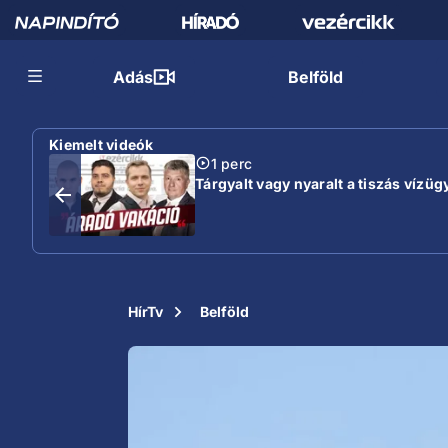
Adás
Belföld
Kiemelt videók
1 perc
Tárgyalt vagy nyaralt a tiszás vízügy
HírTv
Belföld