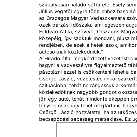
szabályosan haladó sofőr elé. Esély sem v
Július végétől egyre több ehhez hasonló
az Országos Magyar Vadászkamara szóvivő
őzek párzási időszaka ami egészen augus
Földvári Attila, szóvivő, Országos Magya
közepéig, így szoktuk mondani, plusz mí
rendjében, de ezek a hetek azok, amiko
autósoknak közlekedniük."
A Híradó által megkérdezett vezetéstech
hagyni a vadveszélyre figyelmeztető táblá
pásztázni ezzel is csökkenteni lehet a ba
Csörgő László, vezetéstechnikai szakér
szituációba, tehát ne rángassuk a kormán
közlekedőknek nagyobb gondot okozzunk
jön egy autó, tehát mindenféleképpen pr
tényleg csak úgy lehet megtartani, hogyh
Csörgő László hozzátette, ha az ütközést
becsapódási sebesség mérséklése. Ez ug