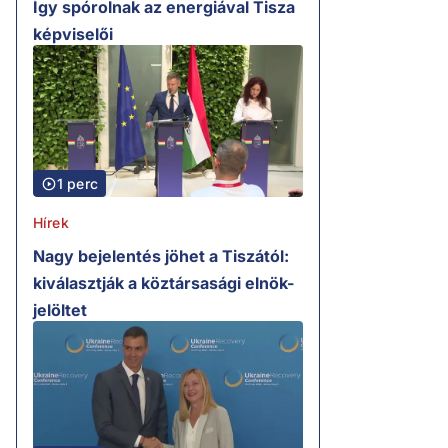
Így spórolnak az energiával Tisza
képviselői
1 perc
Hírek
Nagy bejelentés jöhet a Tiszától:
kiválasztják a köztársasági elnök-
jelöltet