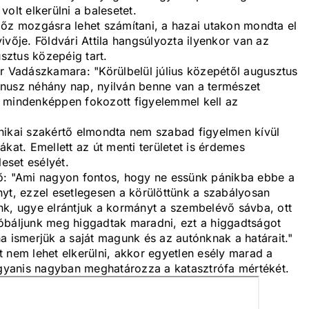
olt elkerülni a balesetet.
 őz mozgásra lehet számítani, a hazai utakon mondta el
je. Földvári Attila hangsúlyozta ilyenkor van az
ztus közepéig tart.
r Vadászkamara: "Körülbelül július közepétől augusztus
nusz néhány nap, nyilván benne van a természet
r mindenképpen fokozott figyelemmel kell az
nikai szakértő elmondta nem szabad figyelmen kívül
kat. Emellett az út menti területet is érdemes
leset esélyét.
tő: "Ami nagyon fontos, hogy ne essünk pánikba ebbe a
yt, ezzel esetlegesen a körülöttünk a szabályosan
, ugye elrántjuk a kormányt a szembelévő sávba, ott
óbáljunk meg higgadtak maradni, ezt a higgadtságot
a ismerjük a saját magunk és az autónknak a határait."
 nem lehet elkerülni, akkor egyetlen esély marad a
yanis nagyban meghatározza a katasztrófa mértékét.