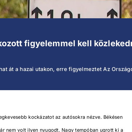
kozott figyelemmel kell közleke
that át a hazai utakon, erre figyelmeztet Az Orsz
a legkevesebb kockázatot az autósokra nézve. Békésen
már nem volt ilyen nyugodt. Nagy tempóban ugrott ki a