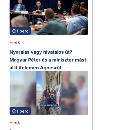
1 perc
Hírek
Nyaralás vagy hivatalos út?
Magyar Péter és a miniszter mást
állít Kelemen Ágnesről
1 perc
Hírek