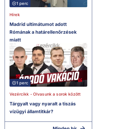
1 perc
Hírek
Madrid ultimátumot adott
Rómának a határellenőrzések
miatt
1 perc
Vezércikk - Olvasunk a sorok között
Tárgyalt vagy nyaralt a tiszás
vízügyi államtitkár?
Minden hír