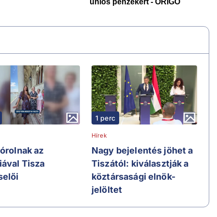
1 perc
Hírek
pórolnak az
Nagy bejelentés jöhet a
iával Tisza
Tiszától: kiválasztják a
selői
köztársasági elnök-
jelöltet