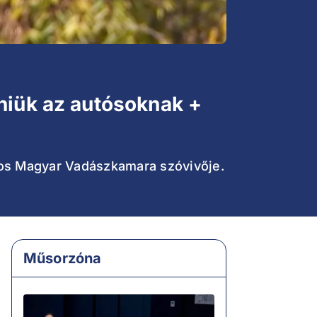
dniük az autósoknak +
ágos Magyar Vadászkamara szóvivője.
Műsorzóna