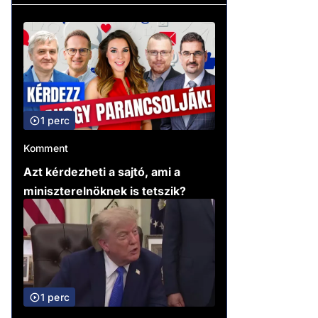
1 perc
Komment
Azt kérdezheti a sajtó, ami a
miniszterelnöknek is tetszik?
1 perc