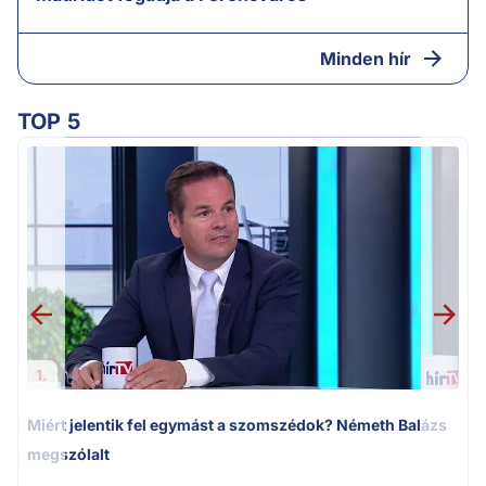
Minden hír
TOP 5
M
k
1.
Miért jelentik fel egymást a szomszédok? Németh Balázs
megszólalt