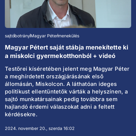
sajtó
botrány
Magyar Péter
menekülés
Magyar Pétert saját stábja menekítette ki
a miskolci gyermekotthonból + videó
Testőrei kíséretében jelent meg Magyar Péter
a meghírdetett országjárásának első
állomásán, Miskolcon. A láthatóan ideges
politikust ellentüntetők várták a helyszínen, a
sajtó munkatársainak pedig továbbra sem
hajlandó érdemi válaszokat adni a feltett
kérdésekre.
2024. november 20., szerda 16:02