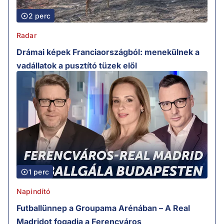
2 perc
Radar
Drámai képek Franciaországból: menekülnek a
vadállatok a pusztító tüzek elől
1 perc
Napindító
Futballünnep a Groupama Arénában – A Real
Madridot fogadja a Ferencváros