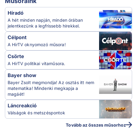
Műsoraink
Híradó
A hét minden napján, minden órában
jelentkezünk a legfrissebb hírekkel.
Célpont
A HírTV oknyomozó műsora!
Csörte
A HírTV politikai vitaműsora.
Bayer show
Bayer Zsolt megmondja! Az osztás itt nem
matematika! Mindenki megkapja a
magáét!
Láncreakció
Válságok és metszéspontok
Tovább az összes műsorhoz