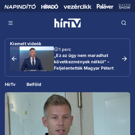
Kiemelt videók
1 perc
„Ez az ügy nem maradhat
következmények nélkül” –
Feljelentették Magyar Pétert
HírTv
Belföld