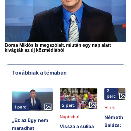
Továbbiak a témában
2
perc
2 perc
1 perc
Hírek
Napindító
Németh
„Ez az ügy nem
Balázs:
Vissza a suliba
maradhat