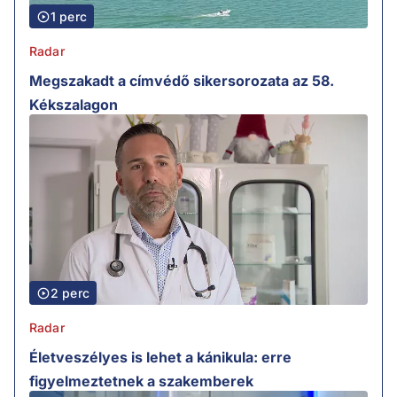
1 perc
Radar
Megszakadt a címvédő sikersorozata az 58.
Kékszalagon
2 perc
Radar
Életveszélyes is lehet a kánikula: erre
figyelmeztetnek a szakemberek