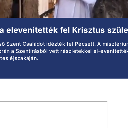
 elevenítették fel Krisztus szül
ső Szent Családot idézték fel Pécsett. A misztéri
orán a Szentírásból vett részletekkel el-evenítetté
etés éjszakáján.