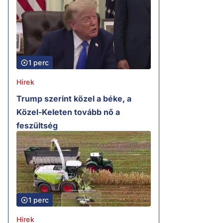
1 perc
Hírek
Trump szerint közel a béke, a
Közel-Keleten tovább nő a
feszültség
1 perc
Hírek