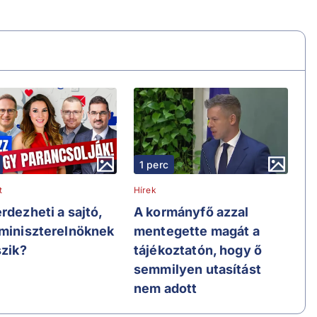
1 perc
t
Hírek
rdezheti a sajtó,
A kormányfő azzal
 miniszterelnöknek
mentegette magát a
szik?
tájékoztatón, hogy ő
semmilyen utasítást
nem adott