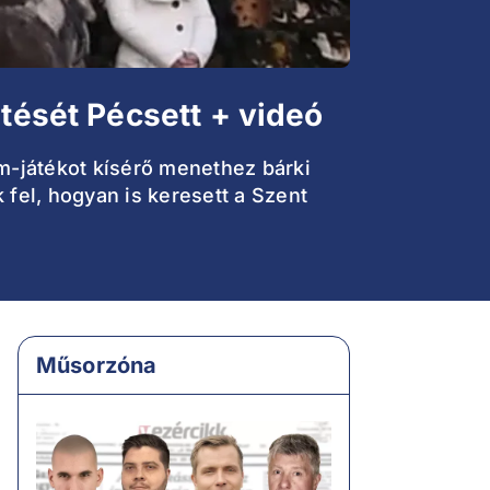
etését Pécsett + videó
um-játékot kísérő menethez bárki
k fel, hogyan is keresett a Szent
Műsorzóna