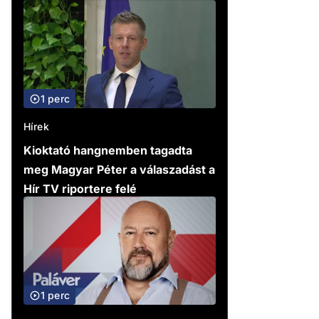
1 perc
Hírek
Kioktató hangnemben tagadta
meg Magyar Péter a válaszadást a
Hír TV riportere felé
1 perc