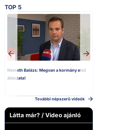
TOP 5
1.
2.
Németh Balázs: Megvan a kormány első
Kioktató hangne
áldozata!
Magyar Péter a vá
riportere felé
További népszerű videók
Látta már? / Video ajánló