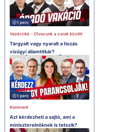
1 perc
Vezércikk - Olvasunk a sorok között
Tárgyalt vagy nyaralt a tiszás
vízügyi államtitkár?
1 perc
Komment
Azt kérdezheti a sajtó, ami a
miniszterelnöknek is tetszik?