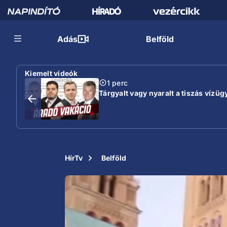
Adás
Belföld
Kiemelt videók
1 perc
Tárgyalt vagy nyaralt a tiszás vízügy
HírTv
Belföld