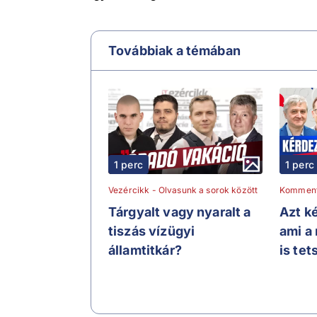
Továbbiak a témában
1 perc
1 perc
Vezércikk - Olvasunk a sorok között
Kommen
Tárgyalt vagy nyaralt a
Azt ké
tiszás vízügyi
ami a
államtitkár?
is tet