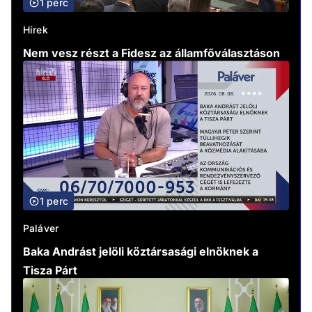
1 perc
Hírek
Nem vesz részt a Fidesz az államfőválasztáson
1 perc
Paláver
Baka Andrást jelöli köztársasági elnöknek a
Tisza Párt