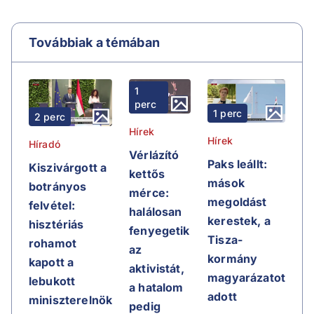
Továbbiak a témában
1
perc
1 perc
2 perc
Hírek
Hírek
Híradó
Vérlázító
Paks leállt:
Kiszivárgott a
kettős
mások
botrányos
mérce:
megoldást
felvétel:
halálosan
kerestek, a
hisztériás
fenyegetik
Tisza-
rohamot
az
kormány
kapott a
aktivistát,
magyarázatot
lebukott
a hatalom
adott
miniszterelnök
pedig