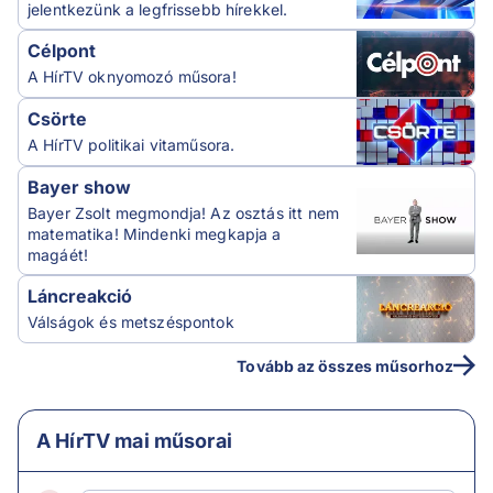
jelentkezünk a legfrissebb hírekkel.
Célpont
A HírTV oknyomozó műsora!
Csörte
A HírTV politikai vitaműsora.
Bayer show
Bayer Zsolt megmondja! Az osztás itt nem
matematika! Mindenki megkapja a
magáét!
Láncreakció
Válságok és metszéspontok
Tovább az összes műsorhoz
A HírTV mai műsorai