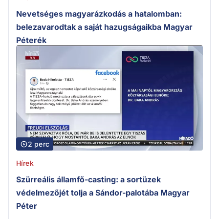
Nevetséges magyarázkodás a hatalomban:
belezavarodtak a saját hazugságaikba Magyar
Péterék
2 perc
Hírek
Szürreális államfő-casting: a sortüzek
védelmezőjét tolja a Sándor-palotába Magyar
Péter