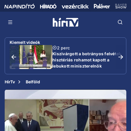
Kiemelt videók
2 perc
Kiszivárgott a botrányos felvétel:
hisztériás rohamot kapott a
lebukott miniszterelnök
HírTv
Belföld