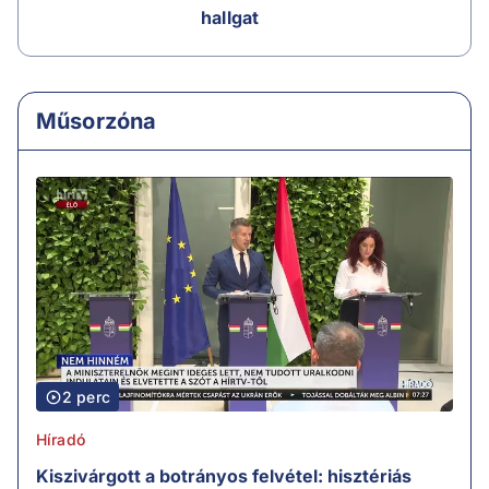
hallgat
Műsorzóna
2 perc
Híradó
Kiszivárgott a botrányos felvétel: hisztériás