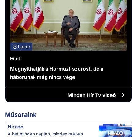
1 perc
Hírek
Megnyithatják a Hormuzi-szorost, de a
háborúnak még nincs vége
Minden
Hír Tv videó
Műsoraink
Híradó
A hét minden napján, minden órában