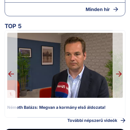
Minden hír
TOP 5
H
1.
Németh Balázs: Megvan a kormány első áldozata!
További népszerű videók