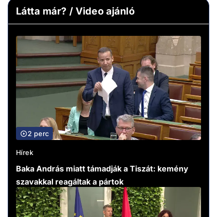
Látta már? / Video ajánló
2 perc
Hírek
Baka András miatt támadják a Tiszát: kemény
szavakkal reagáltak a pártok