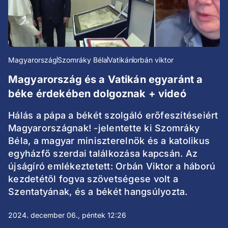
Magyarország
Szomráky Béla
Vatikán
orbán viktor
Magyarország és a Vatikán egyaránt a
béke érdekében dolgoznak + videó
Hálás a pápa a békét szolgáló erőfeszítéseiért
Magyarországnak! -jelentette ki Szomráky
Béla, a magyar miniszterelnök és a katolikus
egyházfő szerdai találkozása kapcsán. Az
újságíró emlékeztetett: Orbán Viktor a háború
kezdetétől fogva szövetségese volt a
Szentatyának, és a békét hangsúlyozta.
2024. december 06., péntek 12:26