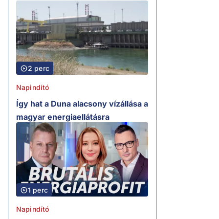
2 perc
Napindító
Így hat a Duna alacsony vízállása a
magyar energiaellátásra
1 perc
Napindító