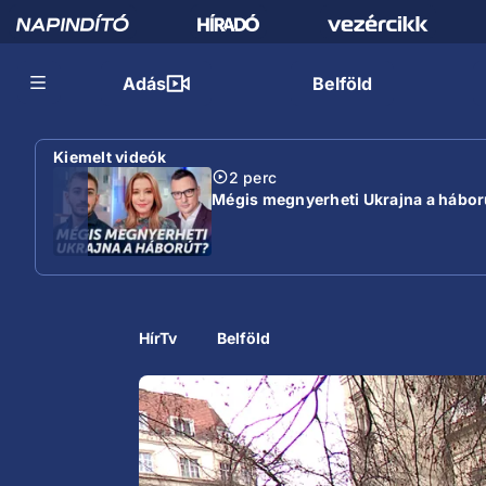
Adás
Belföld
Kiemelt videók
2 perc
Mégis megnyerheti Ukrajna a hábor
HírTv
Belföld