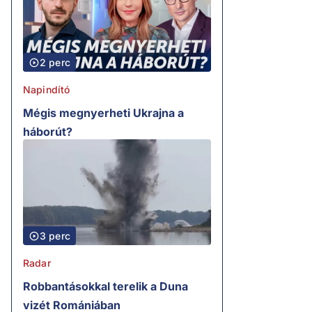
2 perc
Napindító
Mégis megnyerheti Ukrajna a
háborút?
3 perc
Radar
Robbantásokkal terelik a Duna
vizét Romániában