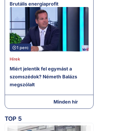
Brutális energiaprofit
1 perc
Hírek
Miért jelentik fel egymást a
szomszédok? Németh Balázs
megszólalt
Minden hír
TOP 5
2.