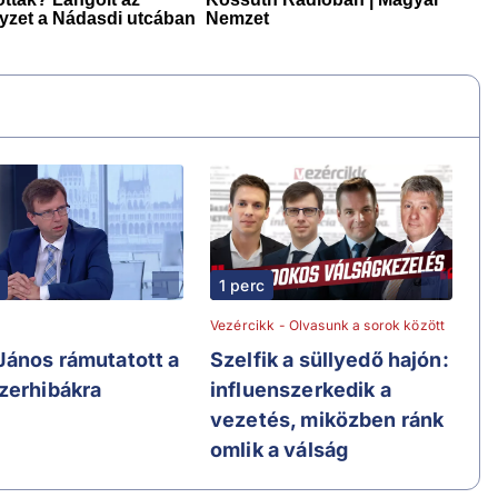
1 perc
Vezércikk - Olvasunk a sorok között
János rámutatott a
Szelfik a süllyedő hajón:
zerhibákra
influenszerkedik a
vezetés, miközben ránk
omlik a válság