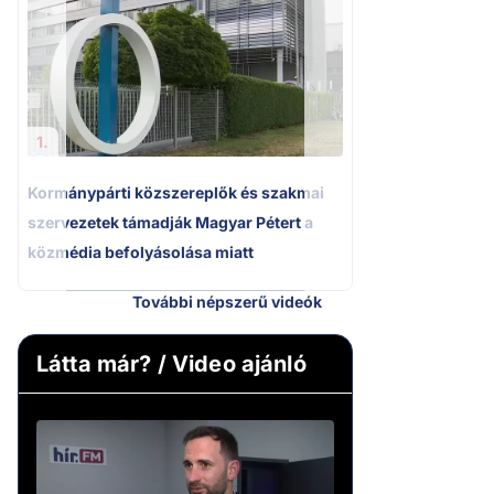
Kétségbeesett ca
Polgár Judit és 
volt főbíró a me
1.
Kormánypárti közszereplők és szakmai
szervezetek támadják Magyar Pétert a
közmédia befolyásolása miatt
További népszerű videók
Látta már? / Video ajánló