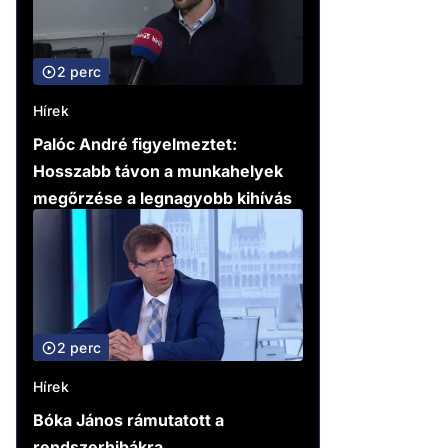
2 perc
Hírek
Palóc André figyelmeztet:
Hosszabb távon a munkahelyek
megőrzése a legnagyobb kihívás
2 perc
Hírek
Bóka János rámutatott a
rendszerhibákra