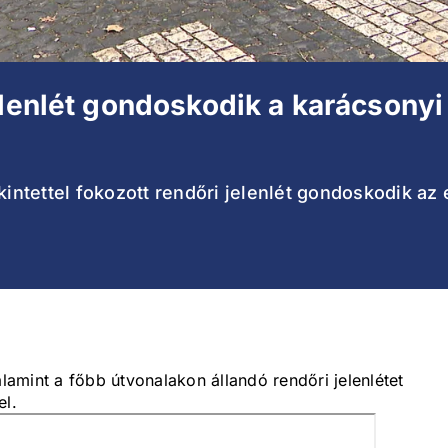
elenlét gondoskodik a karácsonyi
ntettel fokozott rendőri jelenlét gondoskodik az
amint a főbb útvonalakon állandó rendőri jelenlétet
el.