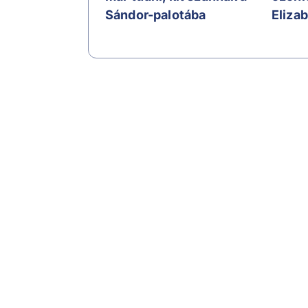
Sándor-palotába
Elizab