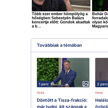
Továbbiak a témában
1 perc
2 perc
Hírek
Hírek
Döntött a Tisza-frakció:
Halál
már tudni, kit szánnak a
özönl