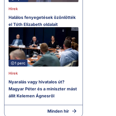
Hírek
Halálos fenyegetések özönlötték
el Tóth Elizabeth oldalait
1 perc
Hírek
Nyaralás vagy hivatalos út?
Magyar Péter és a miniszter mást
állít Kelemen Ágnesről
Minden hír