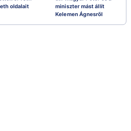
eth oldalait
miniszter mást állít
Kelemen Ágnesről