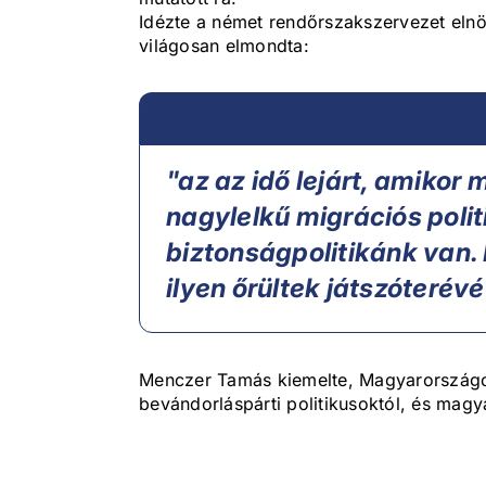
Idézte a német rendőrszakszervezet elnö
világosan elmondta:
"az az idő lejárt, amikor
nagylelkű migrációs polit
biztonságpolitikánk van
ilyen őrültek játszóterévé
Menczer Tamás kiemelte, Magyarországot 
bevándorláspárti politikusoktól, és magya