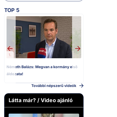
TOP 5
2.
Kioktató hangne
Magyar Péter a vá
riportere felé
1.
Németh Balázs: Megvan a kormány első
áldozata!
További népszerű videók
Látta már? / Video ajánló