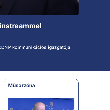
ainstreammel
sz-KDNP kommunikációs igazgatója
Műsorzóna