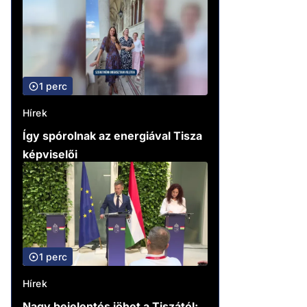
1 perc
Hírek
Így spórolnak az energiával Tisza
képviselői
1 perc
Hírek
Nagy bejelentés jöhet a Tiszától: