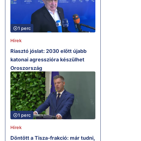
1 perc
Hírek
Riasztó jóslat: 2030 előtt újabb
katonai agresszióra készülhet
Oroszország
1 perc
Hírek
Döntött a Tisza-frakció: már tudni,