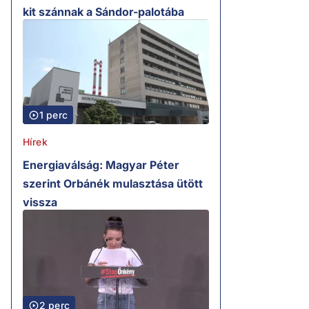
kit szánnak a Sándor-palotába
1 perc
Hírek
Energiaválság: Magyar Péter
szerint Orbánék mulasztása ütött
vissza
2 perc