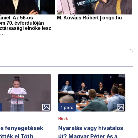
1 perc
Hírek
os fenyegetések
Nyaralás vagy hivatalos
ötték el Tóth
út? Magyar Péter és a