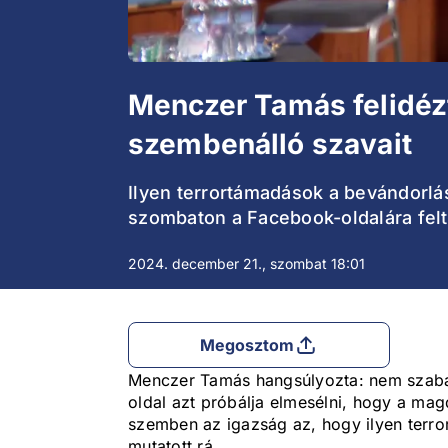
Menczer Tamás felidéz
szembenálló szavait
Ilyen terrortámadások a bevándorlás
szombaton a Facebook-oldalára feltö
2024. december 21., szombat 18:01
Megosztom
Menczer Tamás hangsúlyozta: nem szabad h
oldal azt próbálja elmesélni, hogy a ma
szemben az igazság az, hogy ilyen terro
mutatott rá.