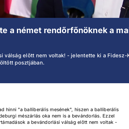
te a német rendőrfőnöknek a m
i válság előtt nem voltak! - jelentette ki a Fide
ltött posztjában.
inni "a balliberális mesének", hiszen a balliberális
gdeburgi mészárlás oka nem is a bevándorlás. Ezzel
rtámadások a bevándorlási válság előtt nem voltak -