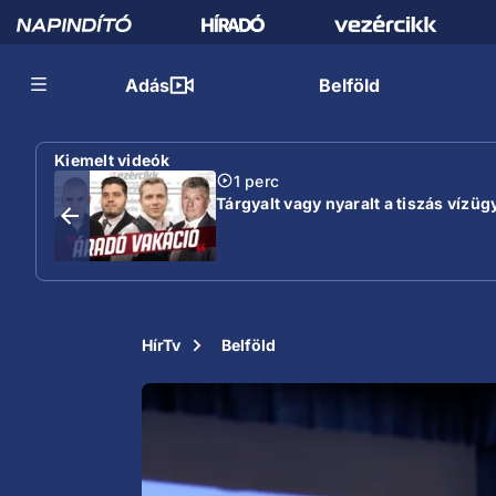
Adás
Belföld
Kiemelt videók
1 perc
Tárgyalt vagy nyaralt a tiszás vízügy
HírTv
Belföld