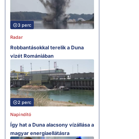
3 perc
Radar
Robbantásokkal terelik a Duna
vizét Romániában
2 perc
Napindító
Így hat a Duna alacsony vízállása a
magyar energiaellátásra