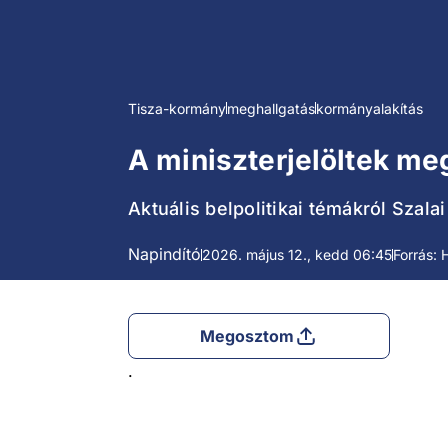
Tisza-kormány
meghallgatás
kormányalakítás
A miniszterjelöltek me
Aktuális belpolitikai témákról Szala
Napindító
2026. május 12., kedd 06:45
Forrás: 
Megosztom
.