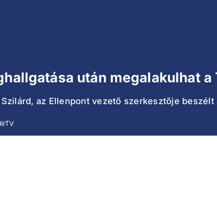
ghallgatása után megalakulhat 
i Szilárd, az Ellenpont vezető szerkesztője beszélt
HírTV