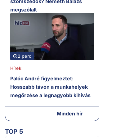
szomszédok? Németh Balázs
megszólalt
2 perc
Hírek
Palóc André figyelmeztet:
Hosszabb távon a munkahelyek
megőrzése a legnagyobb kihívás
Minden hír
TOP 5