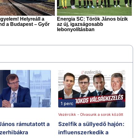
1 perc
Vezércikk - Olvasunk a sorok között
János rámutatott a
Szelfik a süllyedő hajón:
zerhibákra
influenszerkedik a