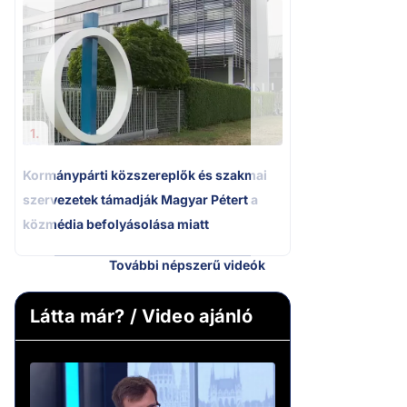
2.
Kétségbeesett ca
Polgár Judit és 
volt főbíró a me
1.
Kormánypárti közszereplők és szakmai
szervezetek támadják Magyar Pétert a
közmédia befolyásolása miatt
További népszerű videók
Látta már? / Video ajánló