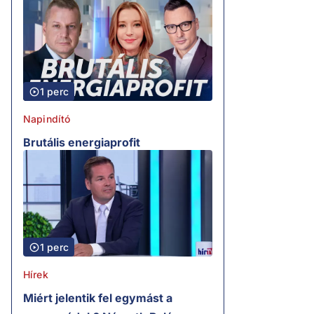
1 perc
Napindító
Brutális energiaprofit
1 perc
Hírek
Miért jelentik fel egymást a