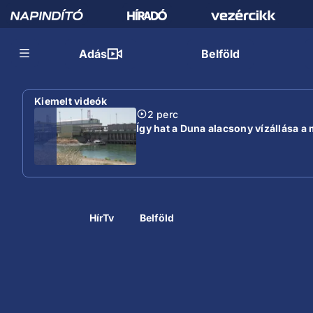
Adás
Belföld
Kiemelt videók
2 perc
Így hat a Duna alacsony vízállása a
HírTv
Belföld