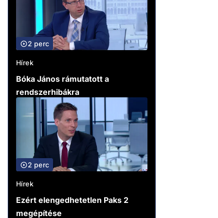
2 perc
Hírek
Bóka János rámutatott a
rendszerhibákra
2 perc
Hírek
Ezért elengedhetetlen Paks 2
megépítése