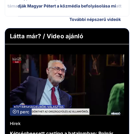
támadják Magyar Pétert a közmédia befolyásolása miatt
További népszerű videók
Látta már? / Video ajánló
1 perc
Hírek
Kétségbeesett casting a hatalomban: Polgár