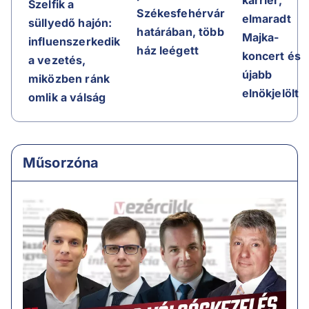
Szelfik a
Székesfehérvár
elmaradt
süllyedő hajón:
határában, több
Majka-
influenszerkedik
ház leégett
koncert és
a vezetés,
újabb
miközben ránk
elnökjelölt
omlik a válság
Műsorzóna