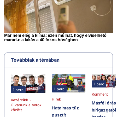
Továbbiak a témában
1 perc
1 perc
1 perc
Komment
Hírek
Vezércikk -
Másfél órás
Olvasunk a sorok
Hatalmas tűz
hírigazgatói
között
pusztít
karrier,