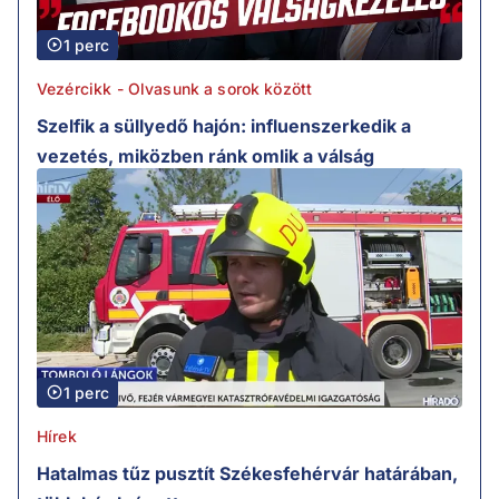
1 perc
Vezércikk - Olvasunk a sorok között
Szelfik a süllyedő hajón: influenszerkedik a
vezetés, miközben ránk omlik a válság
1 perc
Hírek
Hatalmas tűz pusztít Székesfehérvár határában,