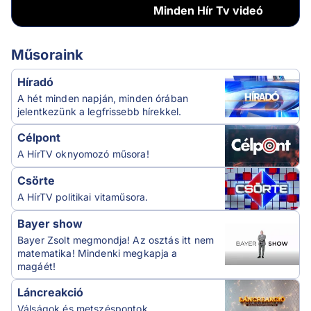
Minden
Hír Tv videó
Műsoraink
Híradó
A hét minden napján, minden órában
jelentkezünk a legfrissebb hírekkel.
Célpont
A HírTV oknyomozó műsora!
Csörte
A HírTV politikai vitaműsora.
Bayer show
Bayer Zsolt megmondja! Az osztás itt nem
matematika! Mindenki megkapja a
magáét!
Láncreakció
Válságok és metszéspontok