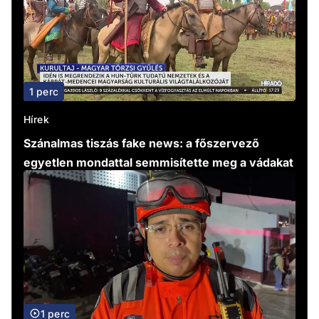
1 perc
Hírek
Szánalmas tiszás fake news: a főszervező
egyetlen mondattal semmisítette meg a vádakat
1 perc