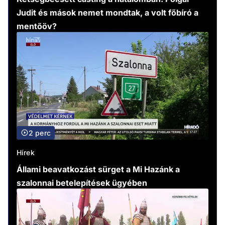
Judit és mások nemet mondtak, a volt főbíró a
mentőöv?
2 perc
Hírek
Állami beavatkozást sürget a Mi Hazánk a
szalonnai betelepítések ügyében