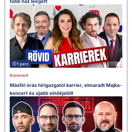
több ház leégett
1 perc
Komment
Másfél órás hírigazgatói karrier, elmaradt Majka-
koncert és újabb elnökjelölt