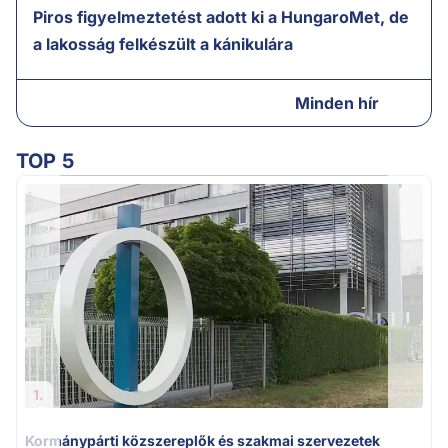
Piros figyelmeztetést adott ki a HungaroMet, de
a lakosság felkészült a kánikulára
Minden hír
TOP 5
A
1.
Kormánypárti közszereplők és szakmai szervezetek