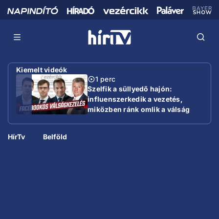
Kiemelt videók
1 perc
Szelfik a süllyedő hajón:
influenszerkedik a vezetés,
miközben ránk omlik a válság
HírTv
Belföld