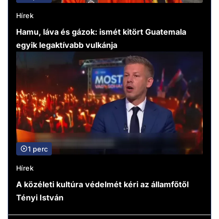
Hírek
Hamu, láva és gázok: ismét kitört Guatemala
egyik legaktívabb vulkánja
1 perc
Hírek
A közéleti kultúra védelmét kéri az államfőtől
Tényi István