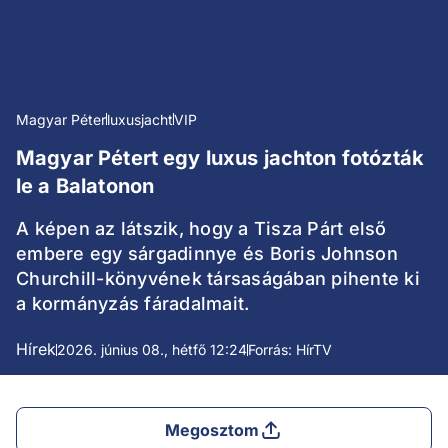
Magyar Péter
luxusjacht
VIP
Magyar Pétert egy luxus jachton fotózták
le a Balatonon
A képen az látszik, hogy a Tisza Párt első
embere egy sárgadinnye és Boris Johnson
Churchill-könyvének társaságában pihente ki
a kormányzás fáradalmait.
Hírek
2026. június 08., hétfő 12:24
Forrás: HírTV
Megosztom