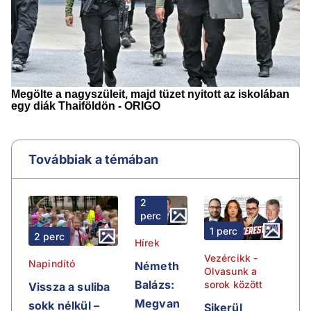
Továbbiak a témában
2
perc
1 perc
2 perc
Hírek
Vezércikk -
Napindító
Németh
Olvasunk a
Balázs:
sorok között
Vissza a suliba
Megvan
sokk nélkül –
Sikerül