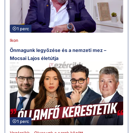
1 perc
Ikon
Önmagunk legyőzése és a nemzeti mez –
Mocsai Lajos életútja
1 perc
Vezércikk - Olvasunk a sorok között