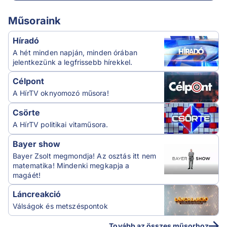
Műsoraink
Híradó
A hét minden napján, minden órában
jelentkezünk a legfrissebb hírekkel.
Célpont
A HírTV oknyomozó műsora!
Csörte
A HírTV politikai vitaműsora.
Bayer show
Bayer Zsolt megmondja! Az osztás itt nem
matematika! Mindenki megkapja a
magáét!
Láncreakció
Válságok és metszéspontok
Tovább az összes műsorhoz