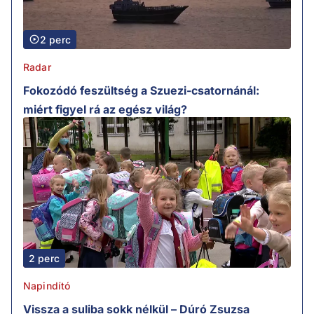
2 perc
Radar
Fokozódó feszültség a Szuezi-csatornánál:
miért figyel rá az egész világ?
2 perc
Napindító
Vissza a suliba sokk nélkül – Dúró Zsuzsa