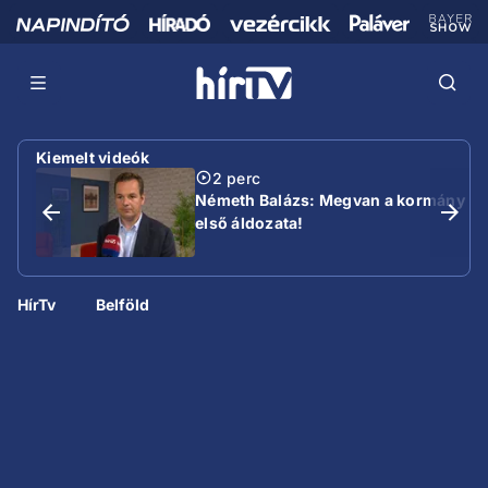
Kiemelt videók
2 perc
Németh Balázs: Megvan a kormány
első áldozata!
HírTv
Belföld