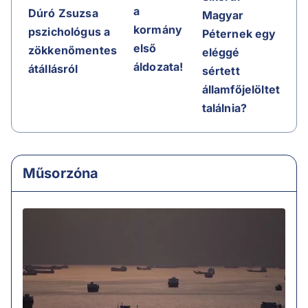
a
Dúró Zsuzsa
Magyar
kormány
pszichológus a
Péternek egy
első
zökkenőmentes
eléggé
áldozata!
átállásról
sértett
államfőjelöltet
találnia?
Műsorzóna