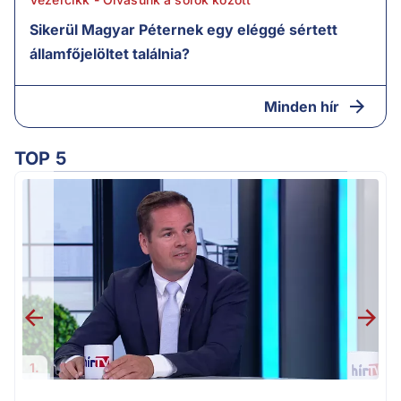
Sikerül Magyar Péternek egy eléggé sértett
államfőjelöltet találnia?
Minden hír
TOP 5
M
k
1.