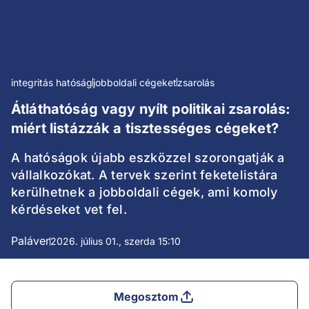
integritás hatóság
jobboldali cégeket
zsarolás
Átláthatóság vagy nyílt politikai zsarolás:
miért listázzák a tisztességes cégeket?
A hatóságok újabb eszközzel szorongatják a
vállalkozókat. A tervek szerint feketelistára
kerülhetnek a jobboldali cégek, ami komoly
kérdéseket vet fel.
Paláver
2026. július 01., szerda 15:10
Megosztom