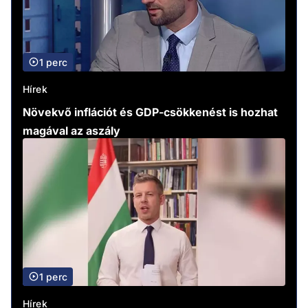
1 perc
Hírek
Növekvő inflációt és GDP-csökkenést is hozhat
magával az aszály
1 perc
Hírek