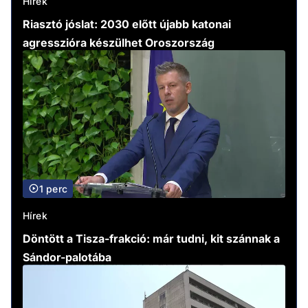
Hírek
Riasztó jóslat: 2030 előtt újabb katonai
agresszióra készülhet Oroszország
1 perc
Hírek
Döntött a Tisza-frakció: már tudni, kit szánnak a
Sándor-palotába