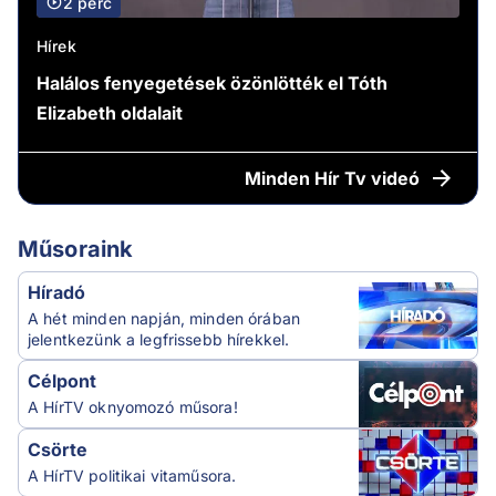
2 perc
Hírek
Halálos fenyegetések özönlötték el Tóth
Elizabeth oldalait
Minden
Hír Tv videó
Műsoraink
Híradó
A hét minden napján, minden órában
jelentkezünk a legfrissebb hírekkel.
Célpont
A HírTV oknyomozó műsora!
Csörte
A HírTV politikai vitaműsora.