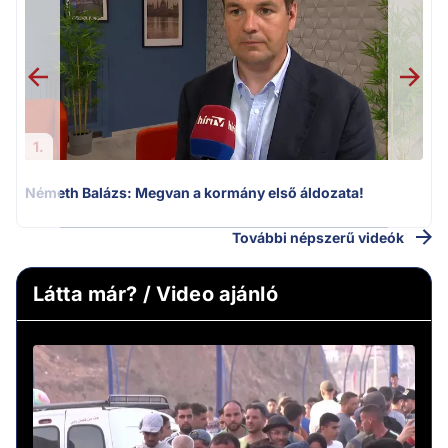
v
1.
Németh Balázs: Megvan a kormány első áldozata!
További népszerű videók
Látta már? / Video ajánló