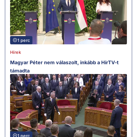
1 perc
Hírek
Magyar Péter nem válaszolt, inkább a HírTV-t
támadta
1 perc