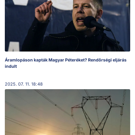
Áramlopáson kapták Magyar Péteréket? Rendőrségi eljárás
indult
2025. 07. 11. 18:48