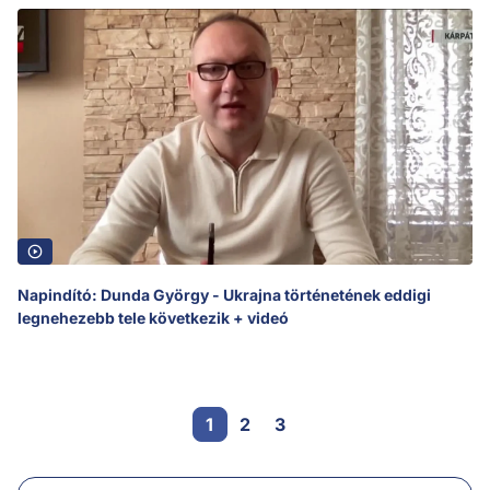
Napindító: Dunda György - Ukrajna történetének eddigi
legnehezebb tele következik + videó
1
2
3