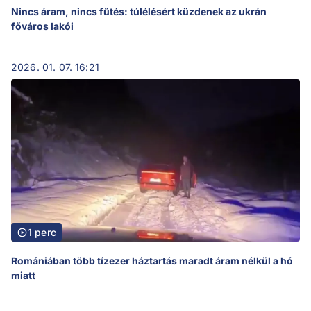
Nincs áram, nincs fűtés: túlélésért küzdenek az ukrán
főváros lakói
2026. 01. 07. 16:21
1 perc
Romániában több tízezer háztartás maradt áram nélkül a hó
miatt