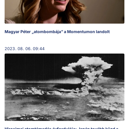
Magyar Péter „atombombája” a Momentumon landolt
2023. 08. 06. 09:44
Hirosimai atomtámadás évfordulója: Japán tovább küzd a