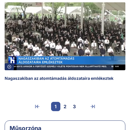
Nagaszakiban az atomtámadás áldozataira emlékeztek
1
2
3
Műsorzóna