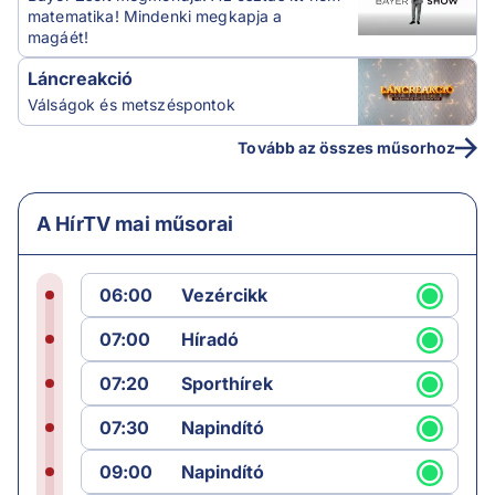
matematika! Mindenki megkapja a
magáét!
Láncreakció
Válságok és metszéspontok
Tovább az összes műsorhoz
A HírTV mai műsorai
06:00
Vezércikk
07:00
Híradó
07:20
Sporthírek
07:30
Napindító
09:00
Napindító