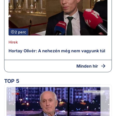
2 perc
Hírek
Hortay Olivér: A nehezén még nem vagyunk túl
Minden hír
TOP 5
K
k