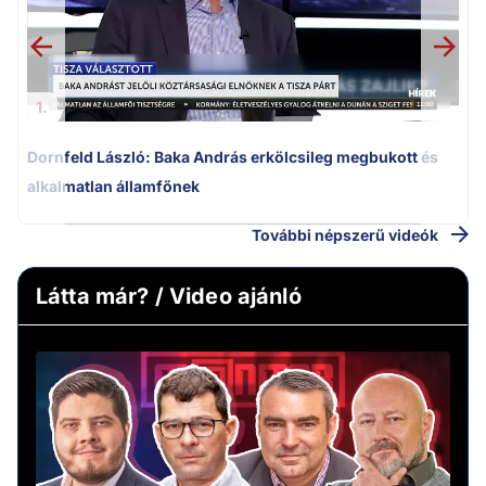
1.
Dornfeld László: Baka András erkölcsileg megbukott és
alkalmatlan államfőnek
További népszerű videók
Látta már? / Video ajánló