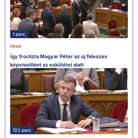
1 perc
Hírek
Így froclizta Magyar Péter az új fideszes
képviselőket az eskütétel alatt
2 perc