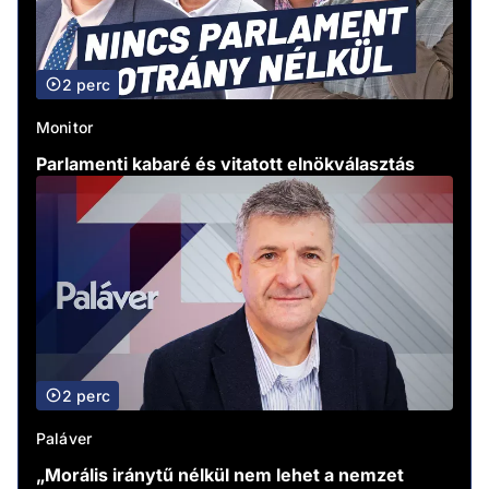
2 perc
Monitor
Parlamenti kabaré és vitatott elnökválasztás
2 perc
Paláver
„Morális iránytű nélkül nem lehet a nemzet