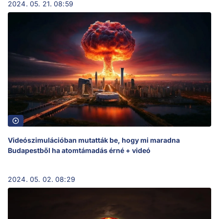
2024. 05. 21. 08:59
Videószimulációban mutatták be, hogy mi maradna
Budapestből ha atomtámadás érné + videó
2024. 05. 02. 08:29