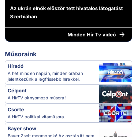
Az ukrán elnök először tett hivatalos látogatást
Szerbiában
Minden
Hír Tv videó
Műsoraink
Híradó
A hét minden napján, minden órában
jelentkezünk a legfrissebb hírekkel.
Célpont
A HírTV oknyomozó műsora!
Csörte
A HírTV politikai vitaműsora.
Bayer show
Bayer Zsolt megmondja! Az osztás itt nem