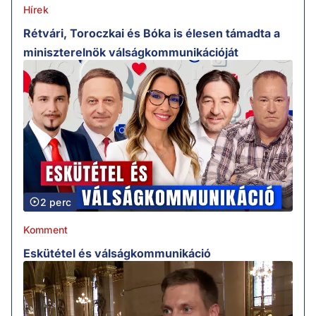
Hírek
Rétvári, Toroczkai és Bóka is élesen támadta a
miniszterelnök válságkommunikációját
2 perc
Komment
Eskütétel és válságkommunikáció