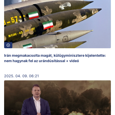
Irán megmakacsolta magát, külügyminisztere kijelentette:
nem hagynak fel az urándúsítással + videó
2025. 04. 09. 06:21