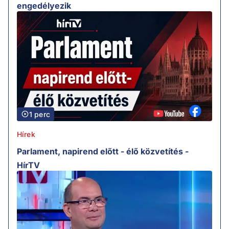
engedélyezik
1 perc
Hírek
Parlament, napirend előtt - élő közvetítés -
HírTV