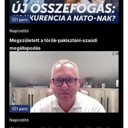
1 perc
Napindító
Megszületett a török-pakisztáni-szaúdi
megállapodás
1 perc
Napindító