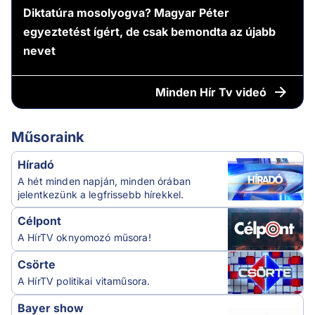
Diktatúra mosolyogva? Magyar Péter
egyeztetést ígért, de csak bemondta az újabb
nevet
Minden
Hír Tv videó
Műsoraink
Híradó
A hét minden napján, minden órában
jelentkezünk a legfrissebb hírekkel.
Célpont
A HírTV oknyomozó műsora!
Csörte
A HírTV politikai vitaműsora.
Bayer show