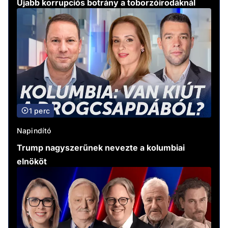
Újabb korrupciós botrány a toborzóirodáknál
1 perc
Napindító
Trump nagyszerűnek nevezte a kolumbiai
elnököt