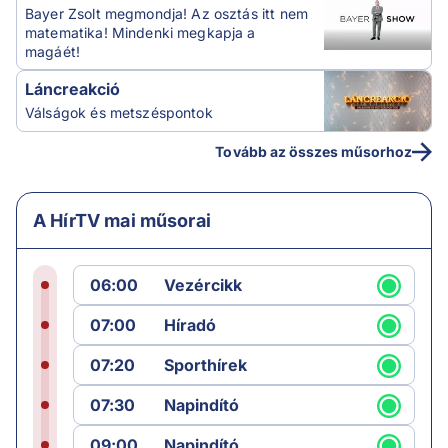
Bayer Zsolt megmondja! Az osztás itt nem
matematika! Mindenki megkapja a
magáét!
Láncreakció
Válságok és metszéspontok
Tovább az összes műsorhoz
A HírTV mai műsorai
06:00
Vezércikk
07:00
Híradó
07:20
Sporthírek
07:30
Napindító
09:00
Napindító