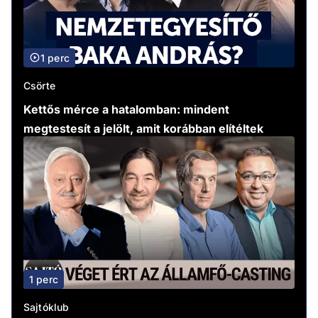
1 perc
Csörte
Kettős mérce a hatalomban: mindent
megtestesít a jelölt, amit korábban elítéltek
1 perc
Sajtóklub