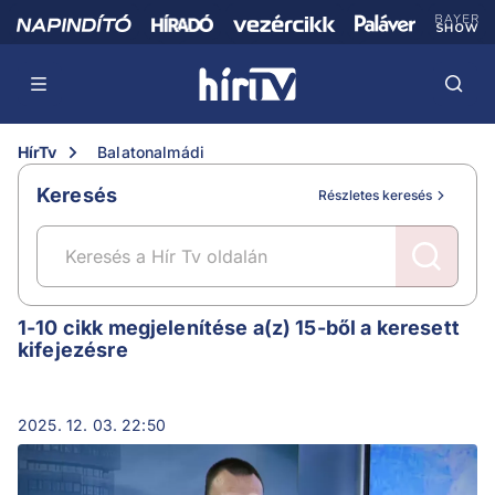
HírTv
Balatonalmádi
Keresés
Részletes keresés
Balatonalmádi
1-10 cikk megjelenítése a(z) 15-ből a keresett
kifejezésre
2025. 12. 03. 22:50