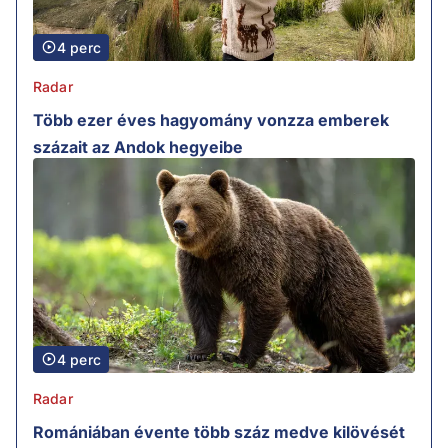
4 perc
Radar
Több ezer éves hagyomány vonzza emberek
százait az Andok hegyeibe
4 perc
Radar
Romániában évente több száz medve kilövését