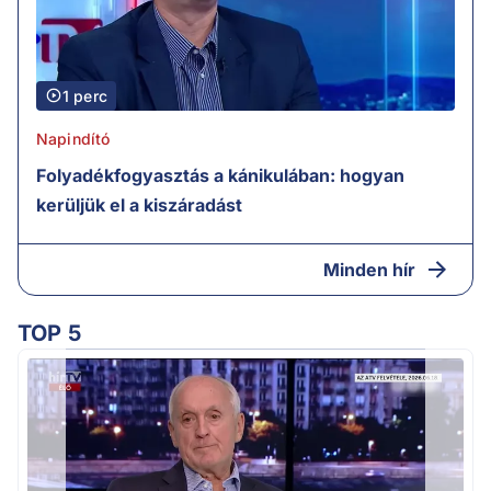
1 perc
Napindító
Folyadékfogyasztás a kánikulában: hogyan
kerüljük el a kiszáradást
Minden hír
TOP 5
K
k