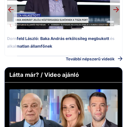
1.
Dornfeld László: Baka András erkölcsileg megbukott és
alkalmatlan államfőnek
További népszerű videók
Látta már? / Video ajánló