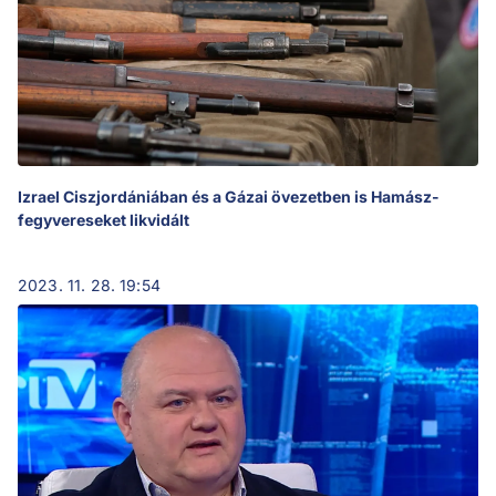
Izrael Ciszjordániában és a Gázai övezetben is Hamász-
fegyvereseket likvidált
2023. 11. 28. 19:54