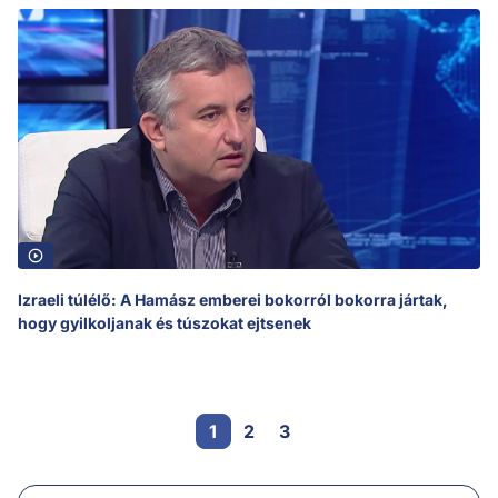
Izraeli túlélő: A Hamász emberei bokorról bokorra jártak,
hogy gyilkoljanak és túszokat ejtsenek
1
2
3