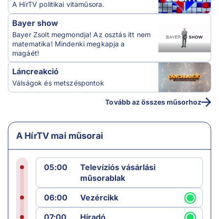
A HírTV politikai vitaműsora.
Bayer show
Bayer Zsolt megmondja! Az osztás itt nem
matematika! Mindenki megkapja a
magáét!
Láncreakció
Válságok és metszéspontok
Tovább az összes műsorhoz
A HírTV mai műsorai
05:00
Televíziós vásárlási
műsorablak
06:00
Vezércikk
07:00
Híradó