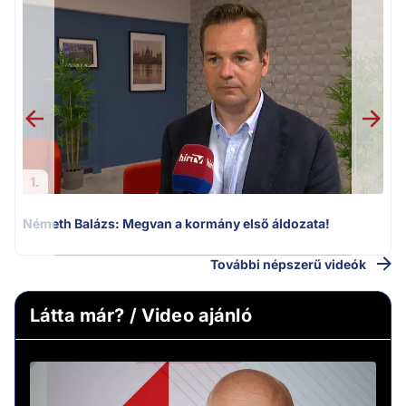
F
1.
Németh Balázs: Megvan a kormány első áldozata!
További népszerű videók
Látta már? / Video ajánló