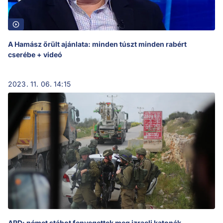
A Hamász őrült ajánlata: minden túszt minden rabért
cserébe + videó
2023. 11. 06. 14:15
ARD: német stábot fenyegettek meg izraeli katonák