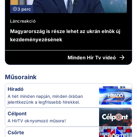
3 perc
Láncreakció
Magyarország is része lehet az ukrán elnök új
kezdeményezésének
Minden
Hír Tv videó
Műsoraink
Híradó
A hét minden napján, minden órában
jelentkezünk a legfrissebb hírekkel.
Célpont
A HírTV oknyomozó műsora!
Csörte