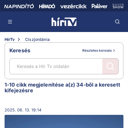
HírTv
Ciszjordánia
Keresés
Részletes keresés
Ciszjordánia
1-10 cikk megjelenítése a(z) 34-ből a keresett
kifejezésre
2025. 06. 13. 19:14