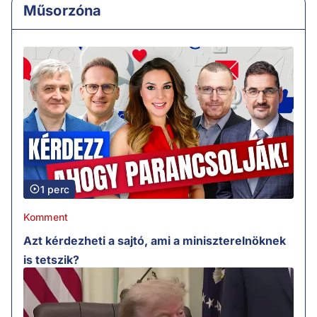
Műsorzóna
1 perc
Komment
Azt kérdezheti a sajtó, ami a miniszterelnöknek
is tetszik?