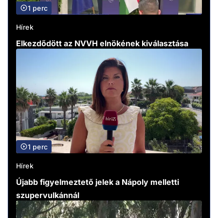
1 perc
Hírek
Elkezdődött az NVVH elnökének kiválasztása
1 perc
Hírek
Újabb figyelmeztető jelek a Nápoly melletti
szupervulkánnál