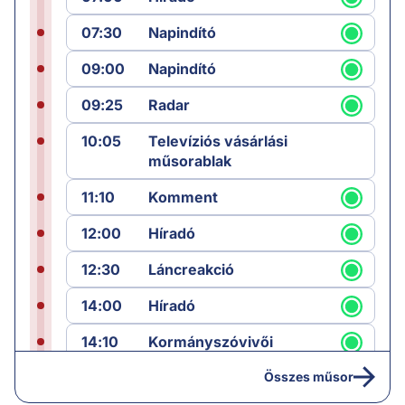
07:30
Napindító
09:00
Napindító
09:25
Radar
10:05
Televíziós vásárlási
műsorablak
11:10
Komment
12:00
Híradó
12:30
Láncreakció
14:00
Híradó
14:10
Kormányszóvivői
sajtótájékoztató
Összes műsor
16:25
Paláver