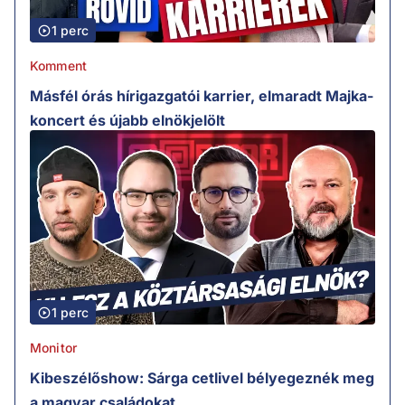
1 perc
Komment
Másfél órás hírigazgatói karrier, elmaradt Majka-
koncert és újabb elnökjelölt
1 perc
Monitor
Kibeszélőshow: Sárga cetlivel bélyegeznék meg
a magyar családokat