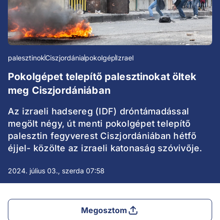
palesztinok
Ciszjordánia
pokolgép
Izrael
Pokolgépet telepítő palesztinokat öltek
meg Ciszjordániában
Az izraeli hadsereg (IDF) dróntámadással
megölt négy, út menti pokolgépet telepítő
palesztin fegyverest Ciszjordániában hétfő
éjjel- közölte az izraeli katonaság szóvivője.
2024. július 03., szerda 07:58
Megosztom