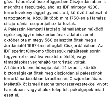
gázai háborúval összefüggésben Ciszjordániában is
megnőtt a feszültség, ahol az IDF mintegy 4200,
terrortevékenységgel gyanúsított, körözött palesztint
tartóztatott le. Közülük több mint 1750-en a Hamász
ciszjordániai csoportjaihoz tartoztak.
A Palesztin Nemzeti Hatóság Rámalláhban működő
egészségügyi minisztériumának adatai szerint
október óta mintegy 560 palesztint öltek meg a
Jordániától 1967-ben elfoglalt Ciszjordániában. Az
IDF szerint túlnyomó többségük rajtaütések során,
fegyverrel ellenállva vesztette életét, vagy
támadásokat végrehajtó terroristák voltak.
A háború kilenc hónapja alatt 21 izraelit, köztük
biztonságiakat öltek meg ciszjordániai palesztinok
terrortámadásokban Izraelben és Ciszjordániában.
Mellettük öt izraeli katona terrorszervezetekkel vívott
harcokban, vagy általuk telepített pokolgépek miatt
esett el.