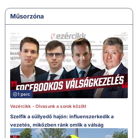
Műsorzóna
1 perc
Vezércikk - Olvasunk a sorok között
Szelfik a süllyedő hajón: influenszerkedik a
vezetés, miközben ránk omlik a válság