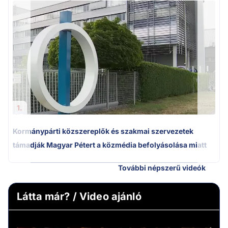
A
1.
Kormánypárti közszereplők és szakmai szervezetek
támadják Magyar Pétert a közmédia befolyásolása miatt
További népszerű videók
Látta már? / Video ajánló