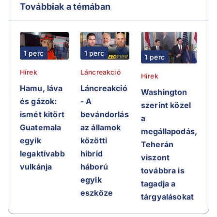
Továbbiak a témában
1 perc
1 perc
1 perc
Hírek
Láncreakció
Hírek
Hamu, láva
Láncreakció
Washington
és gázok:
- A
szerint közel
ismét kitört
bevándorlás
a
Guatemala
az államok
megállapodás,
egyik
közötti
Teherán
legaktívabb
hibrid
viszont
vulkánja
háború
továbbra is
egyik
tagadja a
eszköze
tárgyalásokat