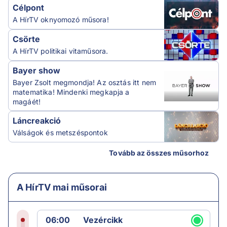
Célpont
A HírTV oknyomozó műsora!
Csörte
A HírTV politikai vitaműsora.
Bayer show
Bayer Zsolt megmondja! Az osztás itt nem
matematika! Mindenki megkapja a
magáét!
Láncreakció
Válságok és metszéspontok
Tovább az összes műsorhoz
A HírTV mai műsorai
06:00
Vezércikk