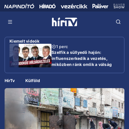
Kiemelt videók
1 perc
Szelfik a süllyedő hajón:
influenszerkedik a vezetés,
miközben ránk omlik a válság
HírTv
Külföld