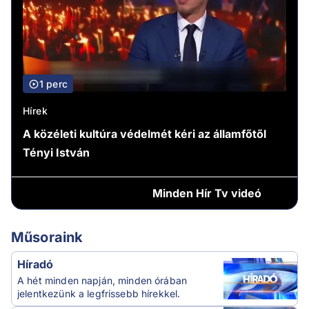
1 perc
Hírek
A közéleti kultúra védelmét kéri az államfőtől
Tényi István
Minden
Hír Tv videó
Műsoraink
Híradó
A hét minden napján, minden órában
jelentkezünk a legfrissebb hírekkel.