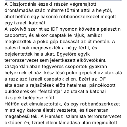
A Ciszjordánia északi részén végrehajtott
dróntámadás száz méterre történt attól a helytől,
ahol hétfőn egy hasonló robbanószerkezet megölt
egy izraeli katonát.
A szóvivő szerint az IDF nyomon követte a palesztin
csoportot, és akkor csaptak le rájuk, amikor
megkezdték a pokolgép beásását az út mentén. A
palesztinok megnevezték a négy férfit, és
bejelentették halálukat. Egyelőre egyik
terrorszervezet sem jelentkezett elkövetőként.
Ciszjordániában fegyveres csoportok gyakran
helyeznek el házi készítésű pokolgépeket az utak alá
a razziázó izraeli csapatok ellen. Ezért az IDF
általában a rajtaütések előtt hatalmas, páncélozott
buldózerekkel "felszántja" az utakat a katonai
dzsipek belépése előtt.
Hétfőn ezt elmulasztották, és egy robbanószerkezet
miatt egy katona életét vesztette, és tizenhatan
megsebesültek. A Hamász iszlamista terrorszervezet
október 7-i, Izrael elleni támadása után megindított